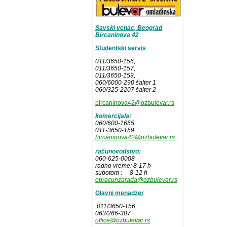
Savski venac, Beograd
Bircaninova 42
Studentski servis
011/3650-156,
011/3650-157
,
011/3650-159,
060/6000-290 šalter 1
060/325-2207 šalter 2
bircaninova42@ozbulevar.rs
komercijala:
060/600-1655
011-3650-159
bircaninova42@ozbulevar.rs
računovodstvo:
060-625-0008
radno vreme: 8-17 h
subotom : 8-12 h
obracunzarada@ozbulevar.rs
Glavni menadzer
011/3650-156,
063/266-307
office@ozbulevar.rs