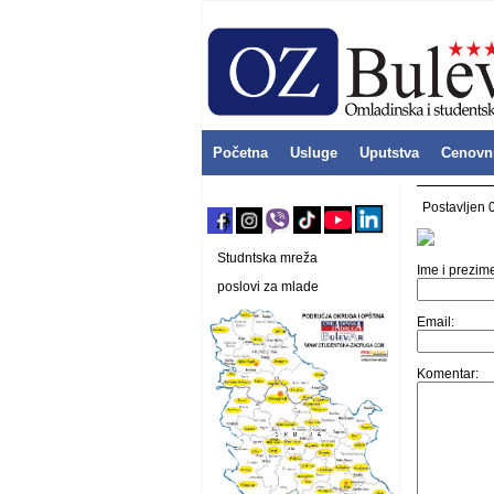
Početna
Usluge
Uputstva
Cenovn
Postavljen 
Studntska mreža
Ime i prezim
poslovi za mlade
Email:
Komentar: