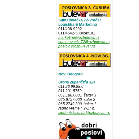
_____________________
Šumatovačka 72-Vračar
Logistika & Marketing
011/406-9292
011/4542-588/lok/101
marketing@ozbulevar.rs
sumatovacka72@ozbulevar.rs
poslovi@ozbulevar.rs
______________________
Novi Beograd
Otona Župančića 32a
011.26.99.88.6
011.201.5759
061.188.0001 šalter 3
065.6757.000 šaler 2
065.2749.309 šalter 1
radno vreme : 9-17 h.
studentskiservis@ozbulevar.rs