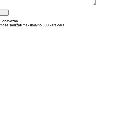
su obavezna
može sadržati maksimalno 300 karaktera.