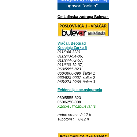
Omladinska zadruga Bulevar
Vračar, Beograd
Kneginje Zorke 5
011/344-3381
011/243-54-86
,
011/344-72-57,
011/630-19-37,
060/5555-823
060/3066-090 šalter 1
060/625-0007 šalter 2
065/274-9269 šalter 3
Evidencija soc.osiguranja
:
060/5555-823
060/6250-008
k.zorke5@ozbulevar.rs
radno vreme: 8-17 h
subotom : 8-12 h
__________________