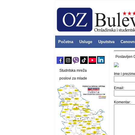
Početna
Usluge
Uputstva
Cenovn
Postavljen 
Studntska mreža
Ime i prezim
poslovi za mlade
Email:
Komentar: