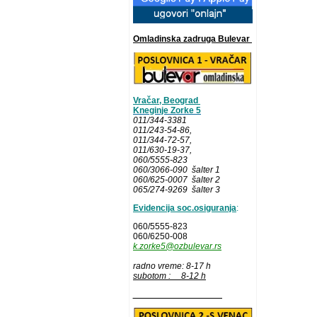
Omladinska zadruga Bulevar
Vračar, Beograd
Kneginje Zorke 5
011/344-3381
011/243-54-86
,
011/344-72-57,
011/630-19-37,
060/5555-823
060/3066-090 šalter 1
060/625-0007 šalter 2
065/274-9269 šalter 3
Evidencija soc.osiguranja
:
060/5555-823
060/6250-008
k.zorke5@ozbulevar.rs
radno vreme: 8-17 h
subotom : 8-12 h
__________________