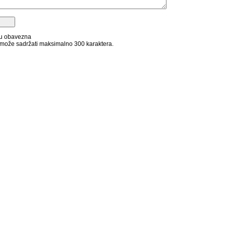
su obavezna
može sadržati maksimalno 300 karaktera.