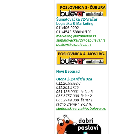
_____________________
Šumatovačka 72-Vračar
Logistika & Marketing
011/406-9292
011/4542-588/lok/101
marketing@ozbulevar.rs
sumatovacka72@ozbulevar.rs
poslovi@ozbulevar.rs
______________________
Novi Beograd
Otona Župančića 32a
011.26.99.88.6
011.201.5759
061.188.0001 šalter 3
065.6757.000 šaler 2
065.2749.309 šalter 1
radno vreme : 9-17 h.
studentskiservis@ozbulevar.rs