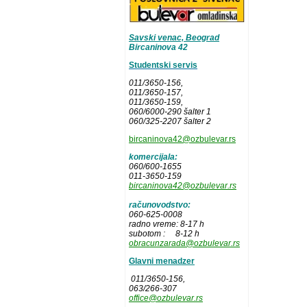
Savski venac, Beograd
Bircaninova 42
Studentski servis
011/3650-156,
011/3650-157
,
011/3650-159,
060/6000-290 šalter 1
060/325-2207 šalter 2
bircaninova42@ozbulevar.rs
komercijala:
060/600-1655
011-3650-159
bircaninova42@ozbulevar.rs
računovodstvo:
060-625-0008
radno vreme: 8-17 h
subotom : 8-12 h
obracunzarada@ozbulevar.rs
Glavni menadzer
011/3650-156,
063/266-307
office@ozbulevar.rs