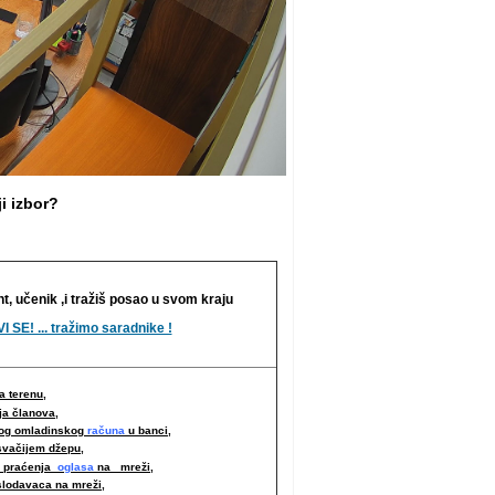
i izbor?
nt, učenik ,i tražiš posao u svom kraju
I SE! ... tražimo saradnike !
 terenu,
ja članova,
nog omladinskog
računa
u banci,
svačijem džepu,
i praćenja
oglasa
na mreži,
slodavaca na mreži
,