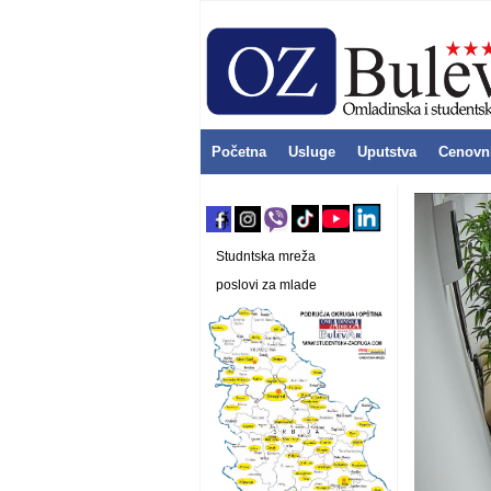
Početna
Usluge
Uputstva
Cenovn
Studntska mreža
poslovi za mlade