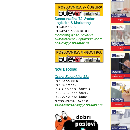
_____________________
Šumatovačka 72-Vračar
Logistika & Marketing
011/406-9292
011/4542-588/lok/101
marketing@ozbulevar.rs
sumatovacka72@ozbulevar.rs
poslovi@ozbulevar.rs
______________________
Novi Beograd
Otona Župančića 32a
011.26.99.88.6
011.201.5759
061.188.0001 šalter 3
065.6757.000 šaler 2
065.2749.309 šalter 1
radno vreme : 9-17 h.
studentskiservis@ozbulevar.rs