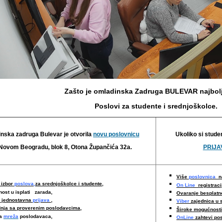
Zašto je omladinska Zadruga BULEVAR najbolj
Poslovi za studente i srednjoškolce.
nska zadruga Bulevar je otvorila
novu poslovnicu
Ukoliko si stude
Novom Beogradu, blok 8, Otona Župančića 32a.
PRIJAV
Više
poslovnica
na
 izbor
poslova,
za srednjoškolce i studente,
On Line
registraci
nost u isplati zarada,
Ovaranje besplat
i jednostavna
prijava
,
Viber
zajednica u 
nja sa proverenim poslodavcima
,
Široke mogućnost
ka
mreža
poslodavaca,
OnLine
zahtevi po