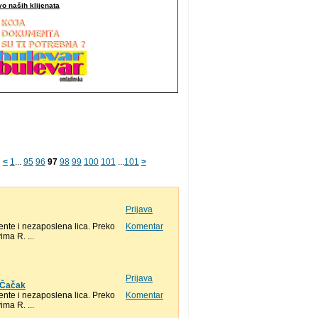
o naših klijenata
<
1
...
95
96
97
98
99
100
101
...
101
>
Prijava
nte i nezaposlena lica. Preko
Komentar
ma R. ...
Prijava
, Čačak
nte i nezaposlena lica. Preko
Komentar
ma R. ...