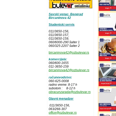
Savski venac, Beograd
Bircaninova 42
Studentski servis
011/3650-156,
011/3650-157
,
011/3650-159,
060/6000-290 šalter 1
060/325-2207 šalter 2
bircaninova42@ozbulevar.rs
komercijala:
060/600-1655
011-3650-159
bircaninova42@ozbulevar.rs
računovodstvo:
060-625-0008
radno vreme: 8-17 h
subotom : 8-12 h
obracunzarada@ozbulevar.rs
Glavni menadzer
011/3650-156,
063/266-307
office@ozbulevar.rs