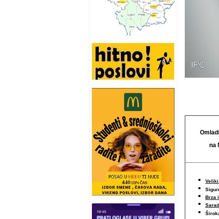
Omladi
na 
Veliki
Sigur
Brza 
Sarad
Širo