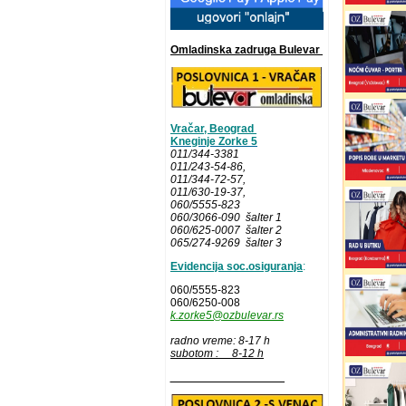
Omladinska zadruga Bulevar
Vračar, Beograd
Kneginje Zorke 5
011/344-3381
011/243-54-86
,
011/344-72-57,
011/630-19-37,
060/5555-823
060/3066-090 šalter 1
060/625-0007 šalter 2
065/274-9269 šalter 3
Evidencija soc.osiguranja
:
060/5555-823
060/6250-008
k.zorke5@ozbulevar.rs
radno vreme: 8-17 h
subotom : 8-12 h
__________________