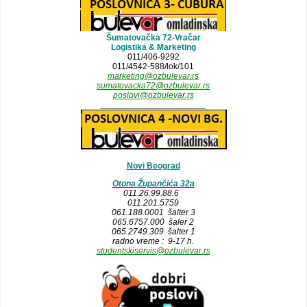
Šumatovačka 72-Vračar
Logistika & Marketing
011/406-9292
011/4542-588/lok/101
marketing@ozbulevar.rs
sumatovacka72@ozbulevar.rs
poslovi@ozbulevar.rs
______________________
Novi Beograd
Otona Župančića 32a
011.26.99.88.6
011.201.5759
061.188.0001 šalter 3
065.6757.000 šaler 2
065.2749.309 šalter 1
radno vreme : 9-17 h.
studentskiservis@ozbulevar.rs