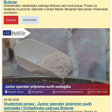
Bulevar
Omladinska i studentska zadruga Bulevar vam nudi posao: Posao za
studente na poziciji: Operater u klubu Mesto: Beograd Opis posla: Rukovanje
novčanim ...
Prijava
Komentar
04.08.2026
Studentski posao - Junior operater pripreme suvih
sastojaka | Omladinska zadruga Bulevar
Omladinska i studentska zadruga Bulevar vam nudi posao: Posao za