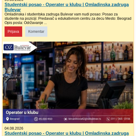
Studentski posao - Operater u klubu | Omladinska zadruga
Bulevar
Omladinska i studentska zadruga Bulevar vam nudi posao: Posao za
studente na poziciji: Predavač u edukativnom centru za decu Mesto: Beograd
Opis posla: Održavanje ...
Prijava
Komentar
04.08.2026
Studentski posao - Operater u klubu | Omladinska zadruga