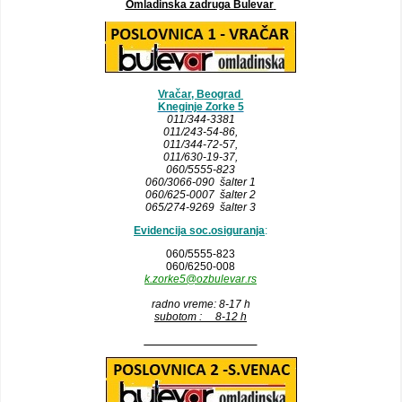
Omladinska zadruga Bulevar
Vračar, Beograd
Kneginje Zorke 5
011/344-3381
011/243-54-86
,
011/344-72-57,
011/630-19-37,
060/5555-823
060/3066-090 šalter 1
060/625-0007 šalter 2
065/274-9269 šalter 3
Evidencija soc.osiguranja
:
060/5555-823
060/6250-008
k.zorke5@ozbulevar.rs
radno vreme: 8-17 h
subotom : 8-12 h
__________________