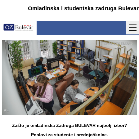
Omladinska i studentska zadruga Bulevar
Početna
Usluge
Uputstva
Cenovnik
Kontakt
Lokacija
Pristupanje
Zašto je omladinska Zadruga BULEVAR najbolji izbor?
Obrasci
Poslovi za studente i srednjoškolce.