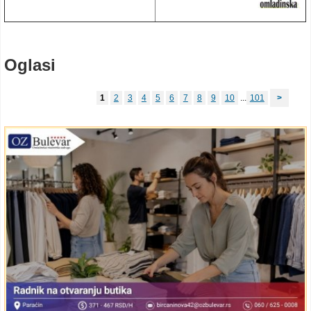
Oglasi
1
2
3
4
5
6
7
8
9
10
...
101
>