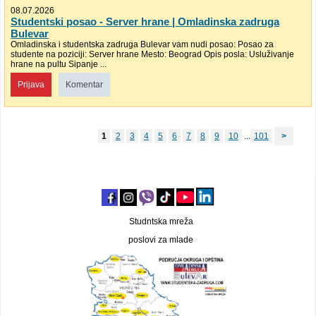
08.07.2026
Studentski posao - Server hrane | Omladinska zadruga
Bulevar
Omladinska i studentska zadruga Bulevar vam nudi posao: Posao za
studente na poziciji: Server hrane Mesto: Beograd Opis posla: Usluživanje
hrane na pultu Sipanje ...
Prijava
Komentar
1
2
3
4
5
6
7
8
9
10
...
101
>
Studntska mreža
poslovi za mlade