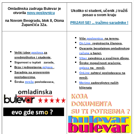
Video oglasi
Omladinska zadruga Bulevar je
Ukoliko si student, učenik ,i tražiš
otvorila
novu poslovnicu
posao u svom kraju
na Novom Beogradu, blok 8, Otona
PRIJAVI SE! ... tražimo saradnike !
Župančića 32a.
Više
poslovnica
na terenu,
On Line
registracija članova,
Ovaranje besplatnog omladinskog
Veliki izbor
poslova,
za
računa
u banci,
srednjoškolce i studente,
Viber
zajednica u svačijem džepu,
Sigurnost u isplati zarada,
Široke mogućnosti praćenja
Brza i jednostavna
prijava
,
oglasa
na mreži,
Saradnja sa proverenim
OnLine
zahtevi poslodavaca na
poslodavcima
,
mreži
,
Široka
mreža
poslodavaca,
Merimo
zadovoljstvo naših
klijenata