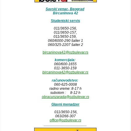
Savski venac, Beograd
Bircaninova 42
Studentski servis
011/3650-156,
011/3650-157
,
011/3650-159,
060/6000-290 šalter 1
060/325-2207 šalter 2
bircaninova42@ozbulevar.rs
komercijala:
060/600-1655
011-3650-159
bircaninova42@ozbulevar.rs
računovodstvo:
060-625-0008
radno vreme: 8-17 h
subotom : 8-12 h
obracunzarada@ozbulevar.rs
Glavni menadzer
011/3650-156,
063/266-307
office@ozbulevar.rs
_____________________