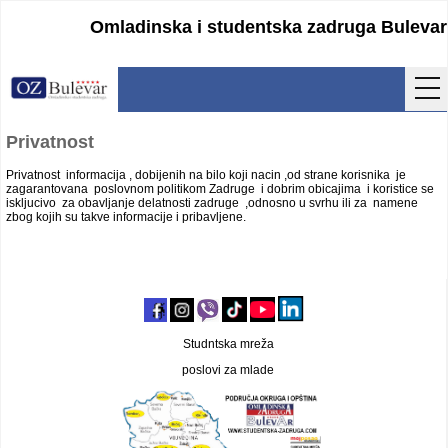
Omladinska i studentska zadruga Bulevar
Početna
Privatnost
Usluge
Privatnost informacija , dobijenih na bilo koji nacin ,od strane korisnika je
zagarantovana poslovnom politikom Zadruge i dobrim obicajima i koristice se
iskljucivo za obavljanje delatnosti zadruge ,odnosno u svrhu ili za namene
Uputstva
zbog kojih su takve informacije i pribavljene.
Cenovnik
Kontakt
Lokacija
Studntska mreža
poslovi za mlade
Pristupanje
Obrasci