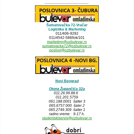
_____________________
Šumatovačka 72-Vračar
Logistika & Marketing
011/406-9292
011/4542-588/lok/101
marketing@ozbulevar.rs
sumatovacka72@ozbulevar.rs
poslovi@ozbulevar.rs
______________________
Novi Beograd
Otona Župančića 32a
011.26.99.88.6
011.201.5759
061.188.0001 šalter 3
065.6757.000 šaler 2
065.2749.309 šalter 1
radno vreme : 9-17 h.
studentskiservis@ozbulevar.rs