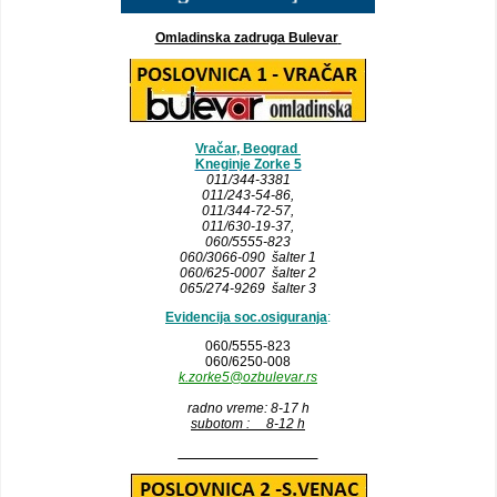
Omladinska zadruga Bulevar
Vračar, Beograd
Kneginje Zorke 5
011/344-3381
011/243-54-86
,
011/344-72-57,
011/630-19-37,
060/5555-823
060/3066-090 šalter 1
060/625-0007 šalter 2
065/274-9269 šalter 3
Evidencija soc.osiguranja
:
060/5555-823
060/6250-008
k.zorke5@ozbulevar.rs
radno vreme: 8-17 h
subotom : 8-12 h
__________________