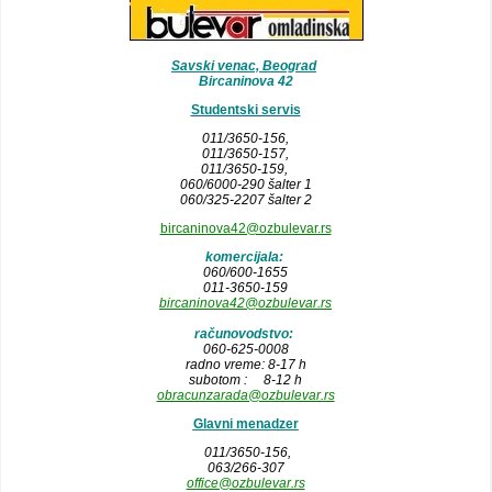
Savski venac, Beograd
Bircaninova 42
Studentski servis
011/3650-156,
011/3650-157
,
011/3650-159,
060/6000-290 šalter 1
060/325-2207 šalter 2
bircaninova42@ozbulevar.rs
komercijala:
060/600-1655
011-3650-159
bircaninova42@ozbulevar.rs
računovodstvo:
060-625-0008
radno vreme: 8-17 h
subotom : 8-12 h
obracunzarada@ozbulevar.rs
Glavni menadzer
011/3650-156,
063/266-307
office@ozbulevar.rs