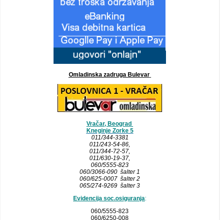
Omladinska zadruga Bulevar
Vračar, Beograd
Kneginje Zorke 5
011/344-3381
011/243-54-86
,
011/344-72-57,
011/630-19-37,
060/5555-823
060/3066-090 šalter 1
060/625-0007 šalter 2
065/274-9269 šalter 3
Evidencija soc.osiguranja
:
060/5555-823
060/6250-008