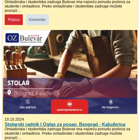
Omladinska i studentska zadruga Bulevar ima najveću ponudu poslova za
studente i omladince. Preko omladinske i studentske zadruge možete
pronaći ...
Prijava
Komentar
10.10.2024
Stolarski radnik | Oglas za posao, Beograd - Kaluđerica
Omladinska i studentska zadruga Bulevar ima najveću ponudu poslova za
studente i omladince. Preko omladinske i studentske zadruge možete
pronaći ...