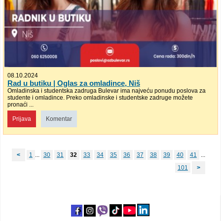
08.10.2024
Rad u butiku | Oglas za omladince, Niš
Omladinska i studentska zadruga Bulevar ima najveću ponudu poslova za
studente i omladince. Preko omladinske i studentske zadruge možete
pronaći ...
Prijava
Komentar
<
1
...
30
31
32
33
34
35
36
37
38
39
40
41
...
101
>