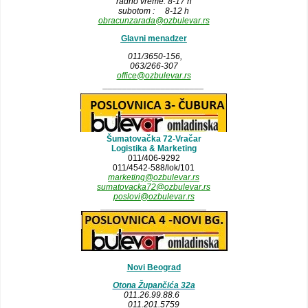
radno vreme: 8-17 h
subotom : 8-12 h
obracunzarada@ozbulevar.rs
Glavni menadzer
011/3650-156,
063/266-307
office@ozbulevar.rs
_____________________
Šumatovačka 72-Vračar
Logistika & Marketing
011/406-9292
011/4542-588/lok/101
marketing@ozbulevar.rs
sumatovacka72@ozbulevar.rs
poslovi@ozbulevar.rs
______________________
Novi Beograd
Otona Župančića 32a
011.26.99.88.6
011.201.5759