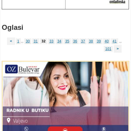
Oglasi
<
1
...
30
31
32
33
34
35
36
37
38
39
40
41
...
101
>