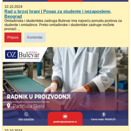
10.10.2024
Rad u brzoj hrani | Posao za studente i nezaposlene,
Beograd
Omladinska i studentska zadruga Bulevar ima najveću ponudu poslova za
studente i omladince. Preko omladinske i studentske zadruge možete
pronaći ...
Prijava
Komentar
10.10.2024