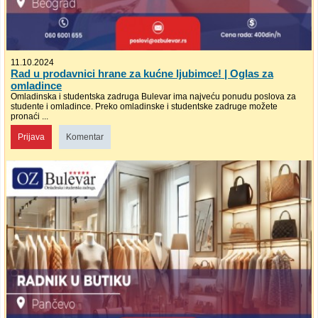
11.10.2024
Rad u prodavnici hrane za kućne ljubimce! | Oglas za
omladince
Omladinska i studentska zadruga Bulevar ima najveću ponudu poslova za
studente i omladince. Preko omladinske i studentske zadruge možete
pronaći ...
Prijava
Komentar