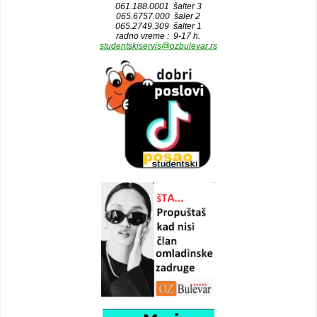
061.188.0001 šalter 3
065.6757.000 šaler 2
065.2749.309 šalter 1
radno vreme : 9-17 h.
studentskiservis@ozbulevar.rs