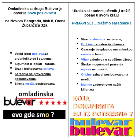
Video oglasi
Omladinska zadruga Bulevar je
Ukoliko si student, učenik ,i tražiš
otvorila
novu poslovnicu
posao u svom kraju
na Novom Beogradu, blok 8, Otona
PRIJAVI SE! ... tražimo saradnike !
Župančića 32a.
Više
poslovnica
na terenu,
On Line
registracija članova,
Ovaranje besplatnog omladinskog
Veliki izbor
poslova,
za
računa
u banci,
srednjoškolce i studente,
Viber
zajednica u svačijem džepu,
Sigurnost u isplati zarada,
Široke mogućnosti praćenja
Brza i jednostavna
prijava
,
oglasa
na mreži,
Saradnja sa proverenim
OnLine
zahtevi poslodavaca na
poslodavcima
,
mreži
,
Široka
mreža
poslodavaca,
Merimo
zadovoljstvo naših
klijenata