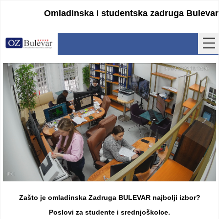
Omladinska i studentska zadruga Bulevar
Početna
Usluge
Uputstva
Cenovnik
Kontakt
Lokacija
Pristupanje
Zašto je omladinska Zadruga BULEVAR najbolji izbor?
Obrasci
Poslovi za studente i srednjoškolce.