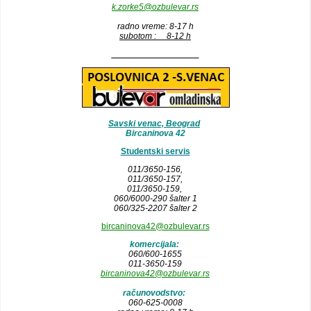
k.zorke5@ozbulevar.rs
radno vreme: 8-17 h
subotom : 8-12 h
__________________
Savski venac, Beograd
Bircaninova 42
Studentski servis
011/3650-156,
011/3650-157
,
011/3650-159,
060/6000-290 šalter 1
060/325-2207 šalter 2
bircaninova42@ozbulevar.rs
komercijala:
060/600-1655
011-3650-159
bircaninova42@ozbulevar.rs
računovodstvo:
060-625-0008