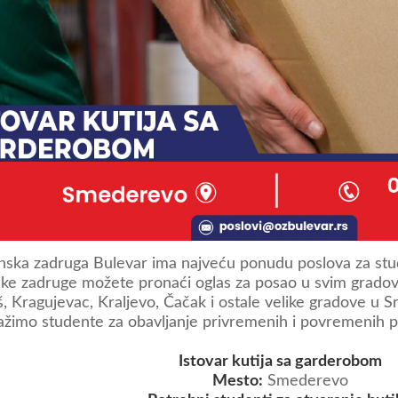
ska zadruga Bulevar ima najveću ponudu poslova za stud
ke zadruge možete pronaći oglas za posao u svim gradovi
š, Kragujevac, Kraljevo, Čačak i ostale velike gradove u S
ažimo studente za obavljanje privremenih i povremenih 
Istovar kutija sa garderobom
Mesto:
Smederevo