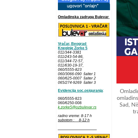
Omladinska zadruga Bulevar
Vračar, Beograd
Kneginje Zorke 5
011/344-3381
011/243-54-86
,
011/344-72-57,
011/630-19-37,
060/5555-823
060/3066-090 šalter 1
060/625-0007 šalter 2
065/274-9269 šalter 3
Evidencija soc.osiguranja
:
Omladin
omladins
060/5555-823
060/6250-008
Sad, Ni
k.zorke5@ozbulevar.rs
tr
radno vreme: 8-17 h
subotom : 8-12 h
__________________