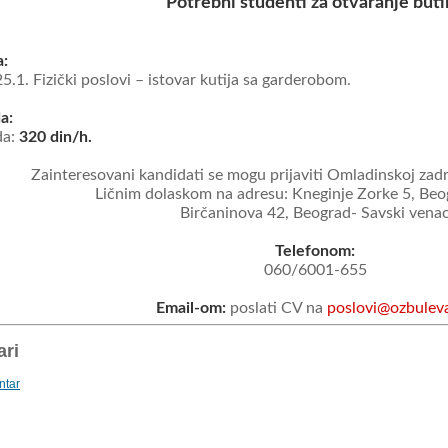
Potrebni studenti za otvaranje buti
a:
25.1. Fizički poslovi – istovar kutija sa garderobom.
a:
da:
320 din/h.
Zainteresovani kandidati se mogu prijaviti Omladinskoj zadr
Ličnim dolaskom na adresu: Kneginje Zorke 5, Beo
Birčaninova 42, Beograd- Savski vena
Telefonom:
060/6001-655
Email-om:
poslati CV na
poslovi@ozbuleva
ri
ntar