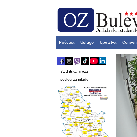
Početna
Usluge
Uputstva
Cenovn
Studntska mreža
poslovi za mlade