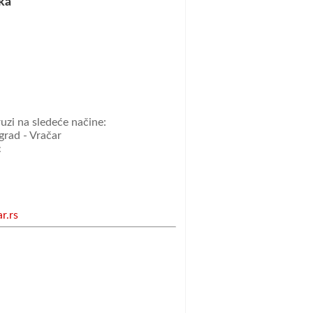
ka
uzi na sledeće načine:
grad - Vračar
c
r.rs