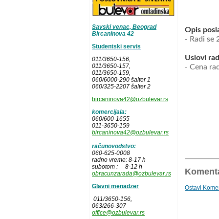
Savski venac, Beograd
Opis posl
Bircaninova 42
- Radi se 
Studentski servis
Uslovi rad
011/3650-156,
011/3650-157
,
-
Cena ra
011/3650-159,
060/6000-290 šalter 1
060/325-2207 šalter 2
bircaninova42@ozbulevar.rs
komercijala:
060/600-1655
011-3650-159
bircaninova42@ozbulevar.rs
računovodstvo:
060-625-0008
radno vreme: 8-17 h
subotom : 8-12 h
Komenta
obracunzarada@ozbulevar.rs
Glavni menadzer
Ostavi Kome
011/3650-156,
063/266-307
office@ozbulevar.rs