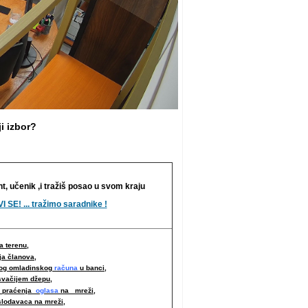
i izbor?
nt, učenik ,i tražiš posao u svom kraju
I SE! ... tražimo saradnike !
 terenu,
ja članova,
nog omladinskog
računa
u banci,
svačijem džepu,
i praćenja
oglasa
na mreži,
slodavaca na mreži
,