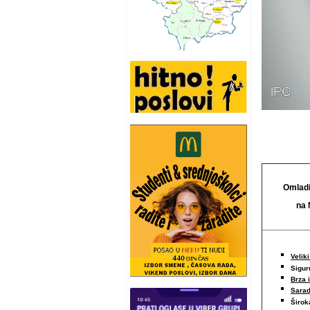
Omladi
na 
Veliki
Sigur
Brza 
Sarad
Širo