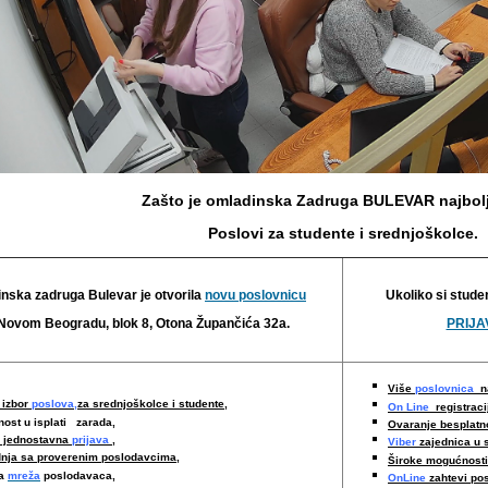
Zašto je omladinska Zadruga BULEVAR najbolj
Poslovi za studente i srednjoškolce.
nska zadruga Bulevar je otvorila
novu poslovnicu
Ukoliko si stude
Novom Beogradu, blok 8, Otona Župančića 32a.
PRIJAV
Više
poslovnica
na
 izbor
poslova,
za srednjoškolce i studente,
On Line
registraci
nost u isplati zarada,
Ovaranje besplat
i jednostavna
prijava
,
Viber
zajednica u 
nja sa proverenim poslodavcima
,
Široke mogućnost
ka
mreža
poslodavaca,
OnLine
zahtevi po