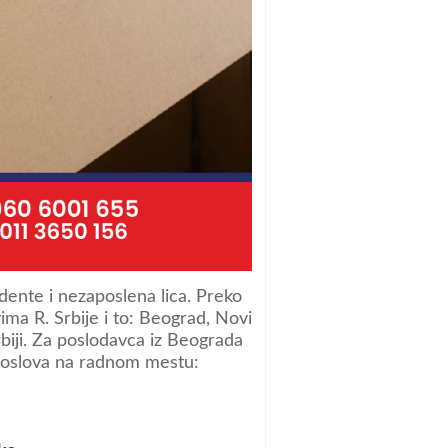
ente i nezaposlena lica. Preko
ma R. Srbije i to: Beograd, Novi
rbiji. Za poslodavca iz Beograda
poslova na radnom mestu: