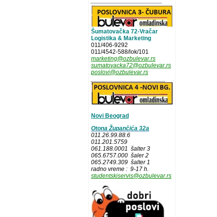
_____________________
Šumatovačka 72-Vračar
Logistika & Marketing
011/406-9292
011/4542-588/lok/101
marketing@ozbulevar.rs
sumatovacka72@ozbulevar.rs
poslovi@ozbulevar.rs
______________________
Novi Beograd
Otona Župančića 32a
011.26.99.88.6
011.201.5759
061.188.0001 šalter 3
065.6757.000 šaler 2
065.2749.309 šalter 1
radno vreme : 9-17 h.
studentskiservis@ozbulevar.rs