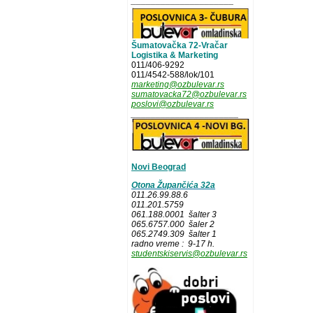
_____________________
Šumatovačka 72-Vračar
Logistika & Marketing
011/406-9292
011/4542-588/lok/101
marketing@ozbulevar.rs
sumatovacka72@ozbulevar.rs
poslovi@ozbulevar.rs
______________________
Novi Beograd
Otona Župančića 32a
011.26.99.88.6
011.201.5759
061.188.0001 šalter 3
065.6757.000 šaler 2
065.2749.309 šalter 1
radno vreme : 9-17 h.
studentskiservis@ozbulevar.rs