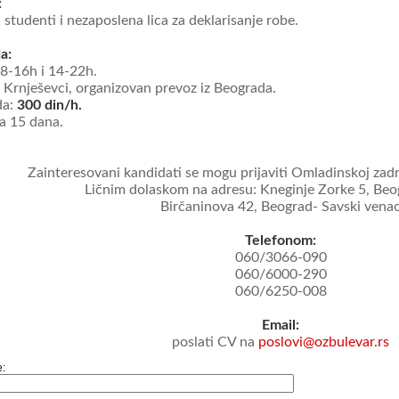
:
 studenti i nezaposlena lica za deklarisanje robe.
a:
8-16h i 14-22h.
: Krnješevci, organizovan prevoz iz Beograda.
da:
300 din/h.
na 15 dana.
Zainteresovani kandidati se mogu prijaviti Omladinskoj zadr
Ličnim dolaskom na adresu: Kneginje Zorke 5, Beo
Birčaninova 42, Beograd- Savski vena
Telefonom:
060/3066-090
060/6000-290
060/6250-008
Email:
poslati CV na
poslovi@ozbulevar.rs
e: