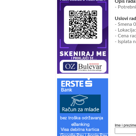
Opis rada
- Potrebni
Uslovi rad
- Smena 0
- Lokacija
-
Cena ra
- Isplata 
Ime i prezim