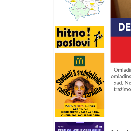
Omladin
omladins
Sad, Ni
tražimo