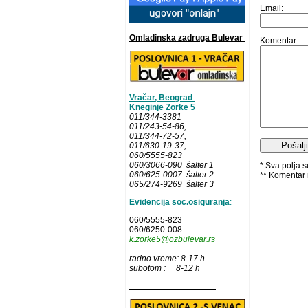
Email:
Omladinska zadruga Bulevar
Komentar:
Vračar, Beograd
Kneginje Zorke 5
011/344-3381
011/243-54-86
,
011/344-72-57,
011/630-19-37,
060/5555-823
060/3066-090 šalter 1
* Sva polja 
060/625-0007 šalter 2
** Komentar 
065/274-9269 šalter 3
Evidencija soc.osiguranja
:
060/5555-823
060/6250-008
k.zorke5@ozbulevar.rs
radno vreme: 8-17 h
subotom : 8-12 h
__________________