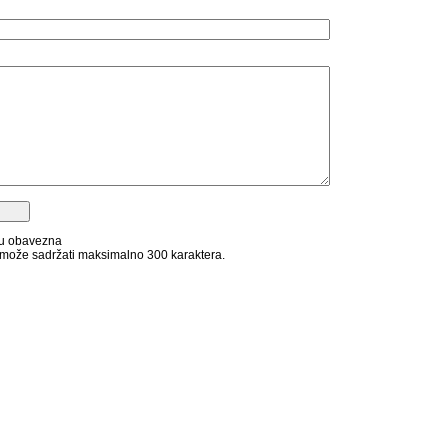
su obavezna
može sadržati maksimalno 300 karaktera.