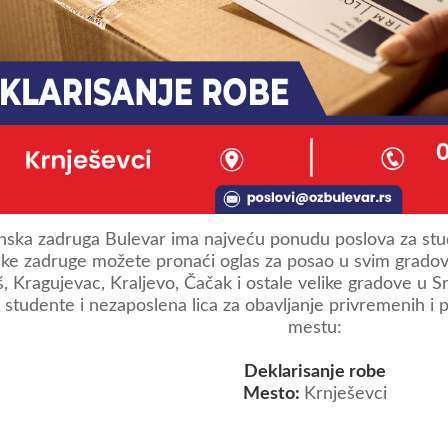
ska zadruga Bulevar ima najveću ponudu poslova za stud
ke zadruge možete pronaći oglas za posao u svim gradovi
š, Kragujevac, Kraljevo, Čačak i ostale velike gradove u S
 studente i nezaposlena lica za obavljanje privremenih 
mestu:
Deklarisanje robe
Mesto:
Krnješevci