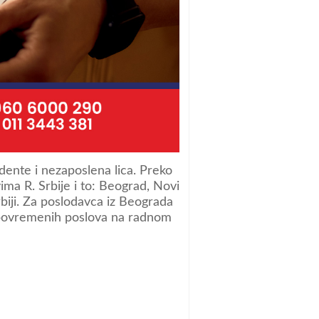
ente i nezaposlena lica. Preko
ma R. Srbije i to: Beograd, Novi
rbiji. Za poslodavca iz Beograda
i povremenih poslova na radnom