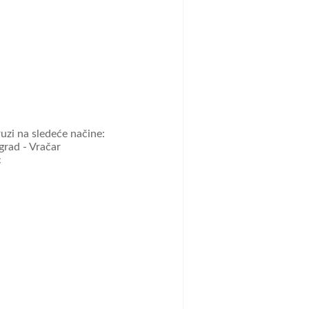
uzi na sledeće načine:
grad - Vračar
c