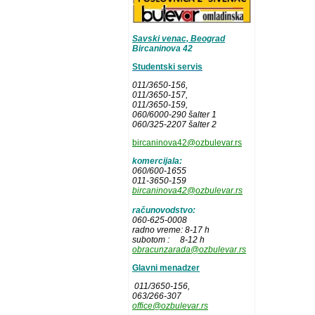
Savski venac, Beograd
Bircaninova 42
Studentski servis
011/3650-156,
011/3650-157
,
011/3650-159,
060/6000-290 šalter 1
060/325-2207 šalter 2
bircaninova42@ozbulevar.rs
komercijala:
060/600-1655
011-3650-159
bircaninova42@ozbulevar.rs
računovodstvo:
060-625-0008
radno vreme: 8-17 h
subotom : 8-12 h
obracunzarada@ozbulevar.rs
Glavni menadzer
011/3650-156,
063/266-307
office@ozbulevar.rs