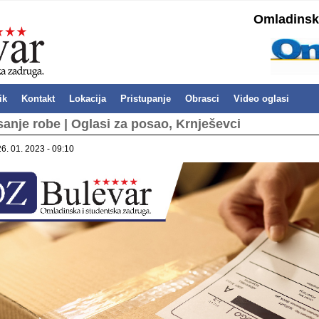
Omladinska
ik
Kontakt
Lokacija
Pristupanje
Obrasci
Video oglasi
sanje robe | Oglasi za posao, Krnješevci
26. 01. 2023 - 09:10