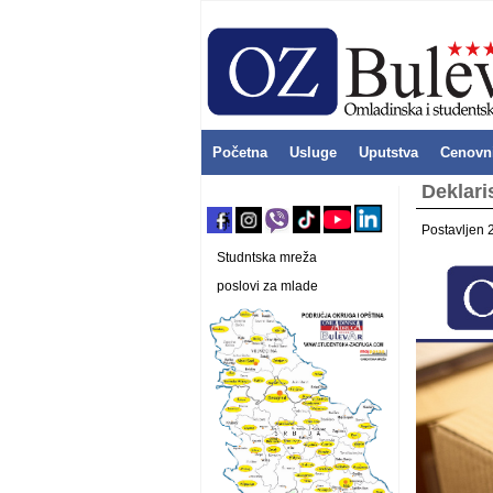
Početna
Usluge
Uputstva
Cenovn
Deklari
Postavljen 
Studntska mreža
poslovi za mlade