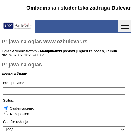
Omladinska i studentska zadruga Bulevar
Početna
Prijava na oglas www.ozbulevar.rs
Usluge
Oglas
Administrativni / Manipulativni poslovi | Oglasi za posao, Zemun
datum 02. 02. 2023 - 08:04
Uputstva
Prijava na oglas
Podaci o članu:
Cenovnik
Ime i prezime:
Kontakt
Lokacija
Status:
Student/učenik
Pristupanje
Nezaposlen
Godište rođenja
Obrasci