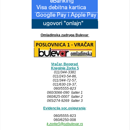
Omladinska zadruga Bulevar
Vračar, Beograd
Kneginje Zorke 5
011/344-3381
011/243-54-86
,
011/344-72-57,
011/630-19-37,
060/5555-823
060/3066-090 šalter 1
060/625-0007 šalter 2
065/274-9269 šalter 3
Evidencija soc.osiguranja
:
060/5555-823
060/6250-008
k.zorke5@ozbulevar.rs