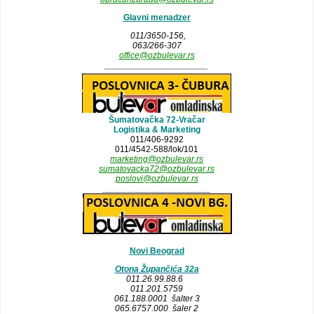
Glavni menadzer
011/3650-156,
063/266-307
office@ozbulevar.rs
_____________________
Šumatovačka 72-Vračar
Logistika & Marketing
011/406-9292
011/4542-588/lok/101
marketing@ozbulevar.rs
sumatovacka72@ozbulevar.rs
poslovi@ozbulevar.rs
______________________
Novi Beograd
Otona Župančića 32a
011.26.99.88.6
011.201.5759
061.188.0001 šalter 3
065.6757.000 šaler 2