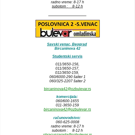
radno vreme: 8-17 h
subotom : 8-12 h
__________________
Savski venac, Beograd
Bircaninova 42
Studentski servis
011/3650-156,
011/3650-157
,
011/3650-159,
060/6000-290 šalter 1
060/325-2207 šalter 2
bircaninova42@ozbulevar.rs
komercijala:
060/600-1655
011-3650-159
bircaninova42@ozbulevar.rs
računovodstvo:
060-625-0008
radno vreme: 8-17 h
subotom : 8-12 h
obracunzarada@ozbulevar.rs