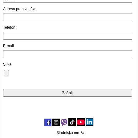
Video oglasi
Adresa prebivališta:
Telefon:
E-mail:
Slika:
Studntska mreža