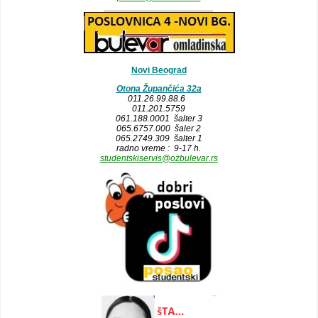
______________________
Novi Beograd
Otona Župančića 32a
011.26.99.88.6
011.201.5759
061.188.0001 šalter 3
065.6757.000 šaler 2
065.2749.309 šalter 1
radno vreme : 9-17 h.
studentskiservis@ozbulevar.rs