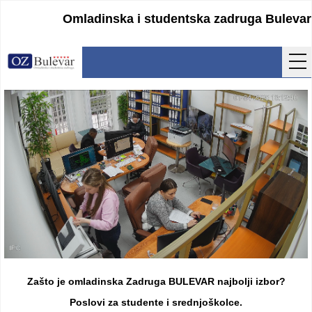
Omladinska i studentska zadruga Bulevar
Početna
Usluge
Uputstva
Cenovnik
Kontakt
Lokacija
Pristupanje
Zašto je omladinska Zadruga BULEVAR najbolji izbor?
Obrasci
Poslovi za studente i srednjoškolce.