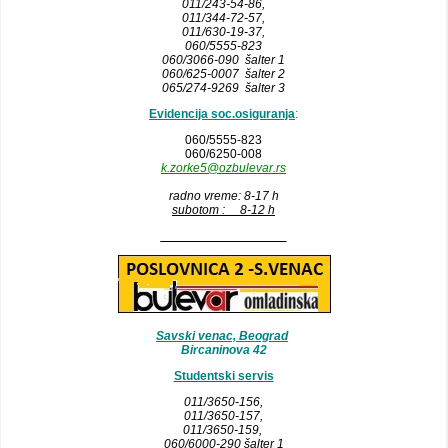
011/243-54-86
,
011/344-72-57,
011/630-19-37,
060/5555-823
060/3066-090 šalter 1
060/625-0007 šalter 2
065/274-9269 šalter 3
Evidencija soc.osiguranja
:
060/5555-823
060/6250-008
k.zorke5@ozbulevar.rs
radno vreme: 8-17 h
subotom : 8-12 h
__________________
Savski venac, Beograd
Bircaninova 42
Studentski servis
011/3650-156,
011/3650-157
,
011/3650-159,
060/6000-290 šalter 1