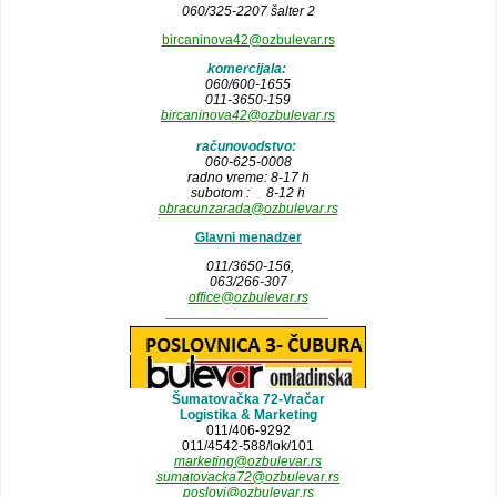
060/325-2207 šalter 2
bircaninova42@ozbulevar.rs
komercijala:
060/600-1655
011-3650-159
bircaninova42@ozbulevar.rs
računovodstvo:
060-625-0008
radno vreme: 8-17 h
subotom : 8-12 h
obracunzarada@ozbulevar.rs
Glavni menadzer
011/3650-156,
063/266-307
office@ozbulevar.rs
_____________________
Šumatovačka 72-Vračar
Logistika & Marketing
011/406-9292
011/4542-588/lok/101
marketing@ozbulevar.rs
sumatovacka72@ozbulevar.rs
poslovi@ozbulevar.rs