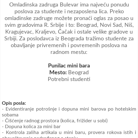
Omladinska zadruga Bulevar ima najveću ponudu
poslova za studente i nezaposlena lica. Preko
omladinske zadruge možete pronaći oglas za posao u
svim gradovima R. Srbije i to: Beograd, Novi Sad, Niš,
Kragujevac, Kraljevo, Čačak i ostale velike gradove u
Srbiji. Za poslodavca iz Beograda tražimo studente za
obavljanje privremenih i povremenih poslova na
radnom mestu:
Punilac mini bara
Mesto:
Beograd
Potrebni studenti
Opis posla:
- Evidentiranje potrošnje i dopuna mini barova po hotelskim
sobama
- Čišćenje radnog prostora (kolica, frižider u sobi)
- Dopuna kolica za mini bar
- Kontrola zaliha artikala u mini baru, provera rokova istih i