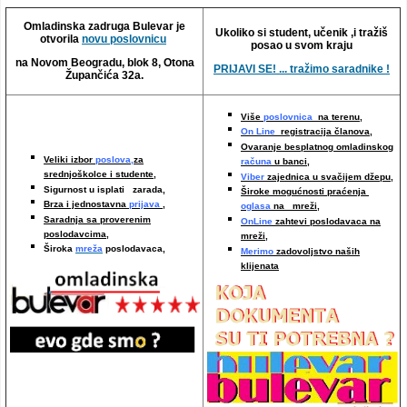
Video oglasi
Omladinska zadruga Bulevar je
Ukoliko si student, učenik ,i tražiš
otvorila
novu poslovnicu
posao u svom kraju
na Novom Beogradu, blok 8, Otona
PRIJAVI SE! ... tražimo saradnike !
Župančića 32a.
Više
poslovnica
na terenu,
On Line
registracija članova,
Ovaranje besplatnog omladinskog
Veliki izbor
poslova,
za
računa
u banci,
srednjoškolce i studente,
Viber
zajednica u svačijem džepu,
Sigurnost u isplati zarada,
Široke mogućnosti praćenja
Brza i jednostavna
prijava
,
oglasa
na mreži,
Saradnja sa proverenim
OnLine
zahtevi poslodavaca na
poslodavcima
,
mreži
,
Široka
mreža
poslodavaca,
Merimo
zadovoljstvo naših
klijenata