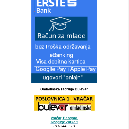
Omladinska zadruga Bulevar
Vračar, Beograd
Kneginje Zorke 5
011/344-3381