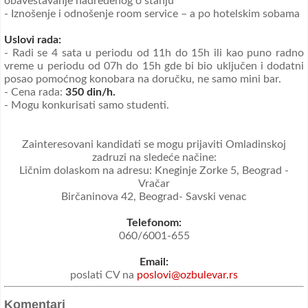
obaveštavanje nadređenog o stanju
- Iznošenje i odnošenje room service – a po hotelskim sobama
Uslovi rada:
- Radi se 4 sata u periodu od 11h do 15h ili kao puno radno
vreme u periodu od 07h do 15h gde bi bio uključen i dodatni
posao pomoćnog konobara na doručku, ne samo mini bar.
- Cena rada:
350 din/h.
- Mogu konkurisati samo studenti.
Zainteresovani kandidati se mogu prijaviti Omladinskoj
zadruzi na sledeće načine:
Ličnim dolaskom na adresu: Kneginje Zorke 5, Beograd -
Vračar
Birčaninova 42, Beograd- Savski venac
Telefonom:
060/6001-655
Email:
poslati CV na
poslovi@ozbulevar.rs
Komentari