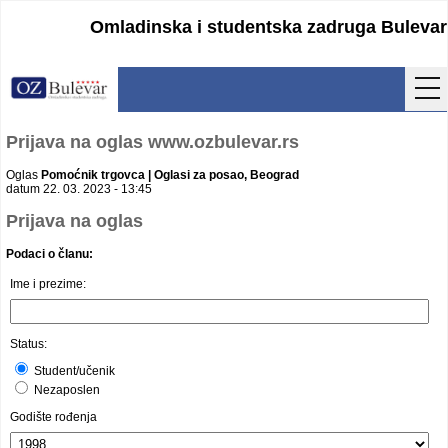
Omladinska i studentska zadruga Bulevar
Početna
Prijava na oglas www.ozbulevar.rs
Usluge
Oglas
Pomoćnik trgovca | Oglasi za posao, Beograd
datum 22. 03. 2023 - 13:45
Uputstva
Prijava na oglas
Podaci o članu:
Cenovnik
Ime i prezime:
Kontakt
Lokacija
Status:
Student/učenik
Pristupanje
Nezaposlen
Godište rođenja
Obrasci