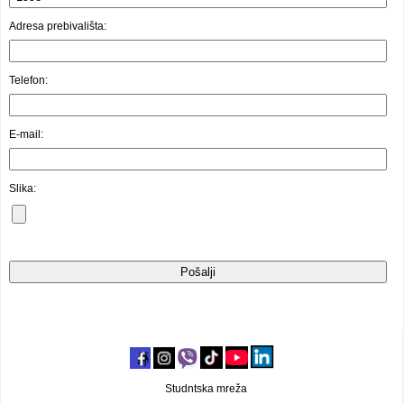
Video oglasi
Adresa prebivališta:
Telefon:
E-mail:
Slika:
Studntska mreža