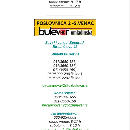
radno vreme: 8-17 h
subotom : 8-12 h
__________________
Savski venac, Beograd
Bircaninova 42
Studentski servis
011/3650-156,
011/3650-157
,
011/3650-159,
060/6000-290 šalter 1
060/325-2207 šalter 2
bircaninova42@ozbulevar.rs
komercijala:
060/600-1655
011-3650-159
bircaninova42@ozbulevar.rs
računovodstvo:
060-625-0008
radno vreme: 8-17 h
subotom : 8-12 h
obracunzarada@ozbulevar.rs