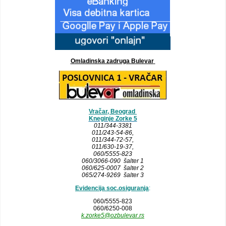
Omladinska zadruga Bulevar
Vračar, Beograd
Kneginje Zorke 5
011/344-3381
011/243-54-86
,
011/344-72-57,
011/630-19-37,
060/5555-823
060/3066-090 šalter 1
060/625-0007 šalter 2
065/274-9269 šalter 3
Evidencija soc.osiguranja
:
060/5555-823
060/6250-008
k.zorke5@ozbulevar.rs