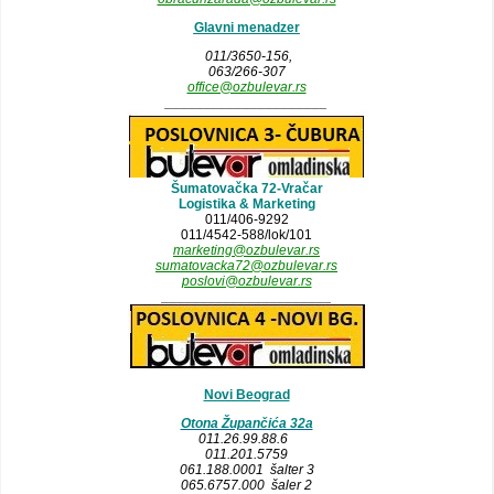
Glavni menadzer
011/3650-156,
063/266-307
office@ozbulevar.rs
_____________________
Šumatovačka 72-Vračar
Logistika & Marketing
011/406-9292
011/4542-588/lok/101
marketing@ozbulevar.rs
sumatovacka72@ozbulevar.rs
poslovi@ozbulevar.rs
______________________
Novi Beograd
Otona Župančića 32a
011.26.99.88.6
011.201.5759
061.188.0001 šalter 3
065.6757.000 šaler 2