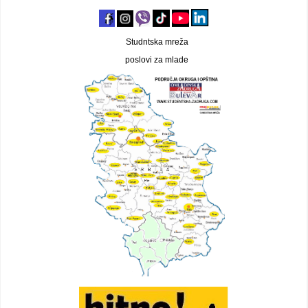
Studntska mreža
poslovi za mlade