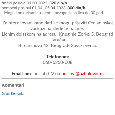
fizički poslovi 31.03.2023.
320 din/h
pomoćni poslovi 01.04.-05.04.2023.
300 din/h
.
- Mogu konkurisati studenti i nezaposlena lica do 30 god.
Zainteresovani kandidati se mogu prijaviti Omladinskoj
zadruzi na sledeće načine:
Ličnim dolaskom na adresu: Kneginje Zorke 5, Beograd
- Vračar
Birčaninova 42, Beograd- Savski venac
Telefonom:
060/6250-008
Email-om
:
poslati CV na
poslovi@ozbulevar.rs
Komentari
Ostavi Komentar