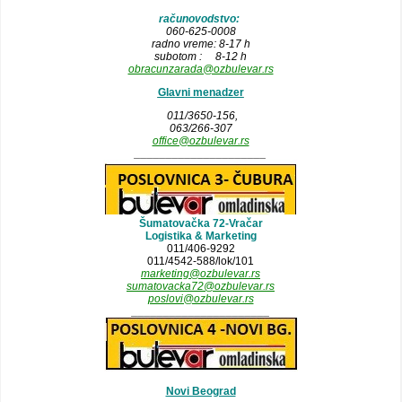
računovodstvo:
060-625-0008
radno vreme: 8-17 h
subotom : 8-12 h
obracunzarada@ozbulevar.rs
Glavni menadzer
011/3650-156,
063/266-307
office@ozbulevar.rs
_____________________
Šumatovačka 72-Vračar
Logistika & Marketing
011/406-9292
011/4542-588/lok/101
marketing@ozbulevar.rs
sumatovacka72@ozbulevar.rs
poslovi@ozbulevar.rs
______________________
Novi Beograd