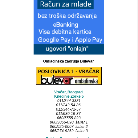
Omladinska zadruga Bulevar
Vračar, Beograd
Kneginje Zorke 5
011/344-3381
011/243-54-86
,
011/344-72-57,
011/630-19-37,
060/5555-823
060/3066-090 šalter 1
060/625-0007 šalter 2
065/274-9269 šalter 3