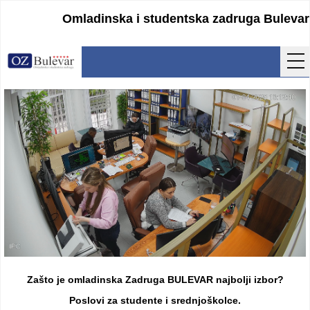
Omladinska i studentska zadruga Bulevar
Početna
Usluge
Uputstva
Cenovnik
Kontakt
Lokacija
Pristupanje
Zašto je omladinska Zadruga BULEVAR najbolji izbor?
Obrasci
Poslovi za studente i srednjoškolce.