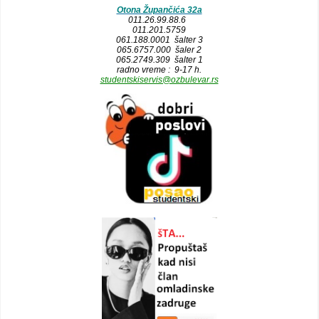
Otona Župančića 32a
011.26.99.88.6
011.201.5759
061.188.0001 šalter 3
065.6757.000 šaler 2
065.2749.309 šalter 1
radno vreme : 9-17 h.
studentskiservis@ozbulevar.rs