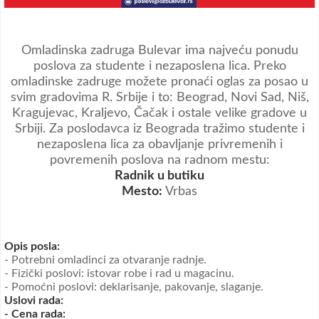
Omladinska zadruga Bulevar ima najveću ponudu
poslova za studente i nezaposlena lica. Preko
omladinske zadruge možete pronaći oglas za posao u
svim gradovima R. Srbije i to: Beograd, Novi Sad, Niš,
Kragujevac, Kraljevo, Čačak i ostale velike gradove u
Srbiji. Za poslodavca iz Beograda tražimo studente i
nezaposlena lica za obavljanje privremenih i
povremenih poslova na radnom mestu:
Radnik u butiku
Mesto:
Vrbas
Opis posla:
-
Potrebni omladinci za
otvaranje radnje.
- Fizički poslovi: istovar robe i rad u magacinu.
- Pomoćni poslovi: deklarisanje, pakovanje, slaganje.
Uslovi rada:
- Cena rada: