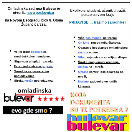
Video oglasi
Omladinska zadruga Bulevar je
Ukoliko si student, učenik ,i tražiš
otvorila
novu poslovnicu
posao u svom kraju
na Novom Beogradu, blok 8, Otona
PRIJAVI SE! ... tražimo saradnike !
Župančića 32a.
Više
poslovnica
na terenu,
On Line
registracija članova,
Ovaranje besplatnog omladinskog
Veliki izbor
poslova,
za
računa
u banci,
srednjoškolce i studente,
Viber
zajednica u svačijem džepu,
Sigurnost u isplati zarada,
Široke mogućnosti praćenja
Brza i jednostavna
prijava
,
oglasa
na mreži,
Saradnja sa proverenim
OnLine
zahtevi poslodavaca na
poslodavcima
,
mreži
,
Široka
mreža
poslodavaca,
Merimo
zadovoljstvo naših
klijenata