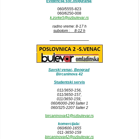
Evidencija soc.osiguranja
:
060/5555-823
060/6250-008
k.zorke5@ozbulevar.rs
radno vreme: 8-17 h
subotom : 8-12 h
__________________
Savski venac, Beograd
Bircaninova 42
Studentski servis
011/3650-156,
011/3650-157
,
011/3650-159,
060/6000-290 šalter 1
060/325-2207 šalter 2
bircaninova42@ozbulevar.rs
komercijala:
060/600-1655
011-3650-159
bircaninova42@ozbulevar.rs