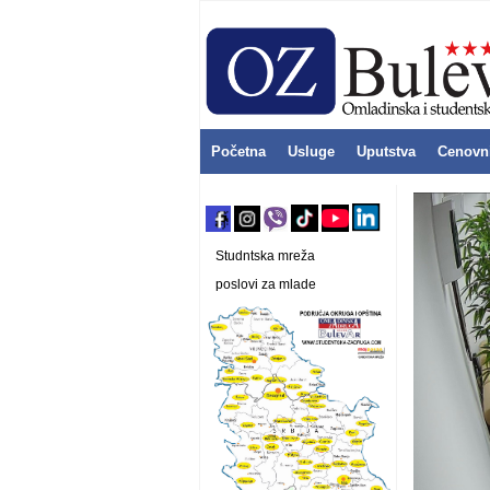
Početna
Usluge
Uputstva
Cenovn
Studntska mreža
poslovi za mlade