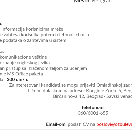
Mesto:
Beograd
a:
e informacija korisnicima mreže
je zahteva korisnika putem telefona i chat-a
e podataka o zahtevima u sistem
a:
 komunikacione veštine
 znanje engleskog jezika
van pristup sa izraženom željom za učenjem
nje MS Office paketa
da :
300 din/h.
Zainteresovani kandidati se mogu prijaviti Omladinskoj zadr
Ličnim dolaskom na adresu: Kneginje Zorke 5, Beo
Birčaninova 42, Beograd- Savski vena
Telefonom:
060/6001-655
Email-om:
poslati CV na
poslovi@ozbuleva