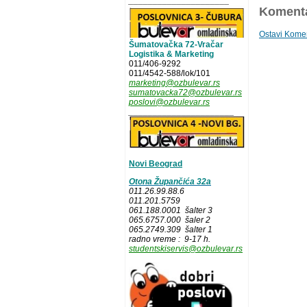
_____________________
Komenta
Ostavi Kome
Šumatovačka 72-Vračar
Logistika & Marketing
011/406-9292
011/4542-588/lok/101
marketing@ozbulevar.rs
sumatovacka72@ozbulevar.rs
poslovi@ozbulevar.rs
______________________
Novi Beograd
Otona Župančića 32a
011.26.99.88.6
011.201.5759
061.188.0001 šalter 3
065.6757.000 šaler 2
065.2749.309 šalter 1
radno vreme : 9-17 h.
studentskiservis@ozbulevar.rs