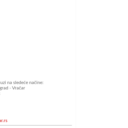
uzi na sledeće načine:
grad - Vračar
c
r.rs