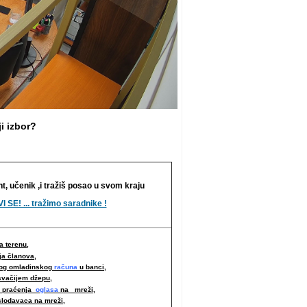
i izbor?
nt, učenik ,i tražiš posao u svom kraju
I SE! ... tražimo saradnike !
 terenu,
ja članova,
nog omladinskog
računa
u banci,
svačijem džepu,
i praćenja
oglasa
na mreži,
slodavaca na mreži
,