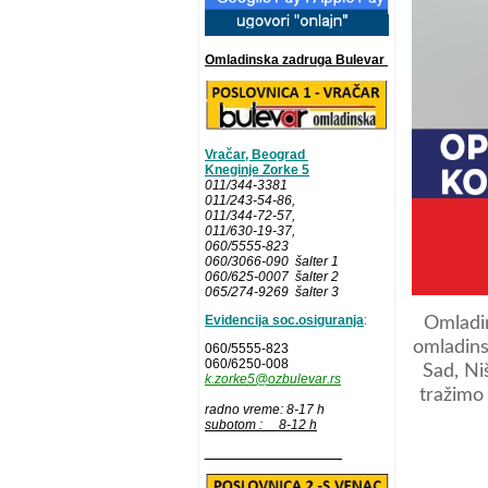
Omladinska zadruga Bulevar
Vračar, Beograd
Kneginje Zorke 5
011/344-3381
011/243-54-86
,
011/344-72-57,
011/630-19-37,
060/5555-823
060/3066-090 šalter 1
060/625-0007 šalter 2
065/274-9269 šalter 3
Evidencija soc.osiguranja
:
Omladin
omladins
060/5555-823
060/6250-008
Sad, Ni
k.zorke5@ozbulevar.rs
tražimo
radno vreme: 8-17 h
subotom : 8-12 h
__________________