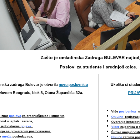
Zašto je omladinska Zadruga BULEVAR najbolj
Poslovi za studente i srednjoškolce.
nska zadruga Bulevar je otvorila
novu poslovnicu
Ukoliko si stude
Novom Beogradu, blok 8, Otona Župančića 32a.
PRIJAV
Više
poslovnica
na
 izbor
poslova,
za srednjoškolce i studente,
On Line
registraci
nost u isplati zarada,
Ovaranje besplat
i jednostavna
prijava
,
Viber
zajednica u 
nja sa proverenim poslodavcima
,
Široke mogućnost
ka
mreža
poslodavaca,
OnLine
zahtevi po