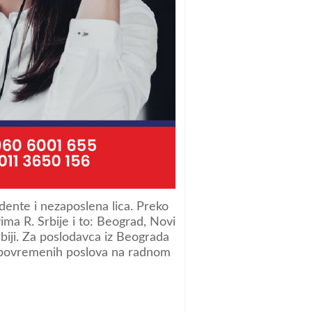
ente i nezaposlena lica. Preko
ma R. Srbije i to: Beograd, Novi
rbiji. Za poslodavca iz Beograda
 i povremenih poslova na radnom