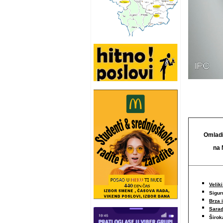
Omladi
na 
Veliki
Sigur
Brza 
Sarad
Širo