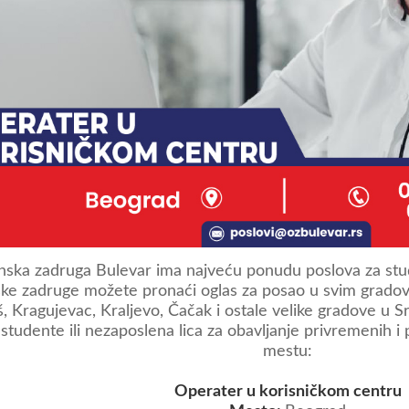
ska zadruga Bulevar ima najveću ponudu poslova za stud
ke zadruge možete pronaći oglas za posao u svim gradovi
š, Kragujevac, Kraljevo, Čačak i ostale velike gradove u S
 studente ili nezaposlena lica za obavljanje privremenih
mestu:
Operater u korisničkom centru