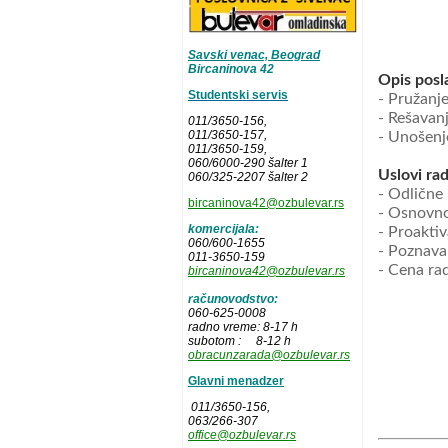
Savski venac, Beograd
Bircaninova 42
Opis posl
Studentski servis
- Pružanj
- Rešavan
011/3650-156,
011/3650-157
,
- Unošenj
011/3650-159,
060/6000-290 šalter 1
Uslovi rad
060/325-2207 šalter 2
- Odlične
bircaninova42@ozbulevar.rs
- Osnovno
komercijala:
- Proakti
060/600-1655
- Poznava
011-3650-159
- Cena ra
bircaninova42@ozbulevar.rs
računovodstvo:
060-625-0008
radno vreme: 8-17 h
subotom : 8-12 h
obracunzarada@ozbulevar.rs
Glavni menadzer
011/3650-156,
063/266-307
office@ozbulevar.rs