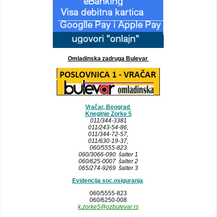
Omladinska zadruga Bulevar
Vračar, Beograd
Kneginje Zorke 5
011/344-3381
011/243-54-86
,
011/344-72-57,
011/630-19-37,
060/5555-823
060/3066-090 šalter 1
060/625-0007 šalter 2
065/274-9269 šalter 3
Evidencija soc.osiguranja
:
060/5555-823
060/6250-008
k.zorke5@ozbulevar.rs