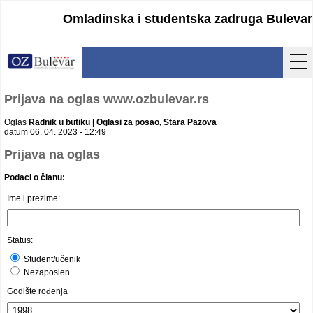
Omladinska i studentska zadruga Bulevar
Početna
Prijava na oglas www.ozbulevar.rs
Usluge
Oglas
Radnik u butiku | Oglasi za posao, Stara Pazova
datum 06. 04. 2023 - 12:49
Uputstva
Prijava na oglas
Podaci o članu:
Cenovnik
Ime i prezime:
Kontakt
Lokacija
Status:
Student/učenik
Pristupanje
Nezaposlen
Godište rođenja
Obrasci