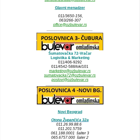
Glavni menadzer
011/3650-156,
063/266-307
office@ozbulevar.rs
_____________________
Šumatovačka 72-Vračar
Logistika & Marketing
011/406-9292
011/4542-588/lok/101
marketing@ozbulevar.rs
sumatovacka72@ozbulevar.rs
poslovi@ozbulevar.rs
______________________
Novi Beograd
Otona Župančića 32a
011.26.99.88.6
011.201.5759
061.188.0001 šalter 3
065.6757.000 šaler 2