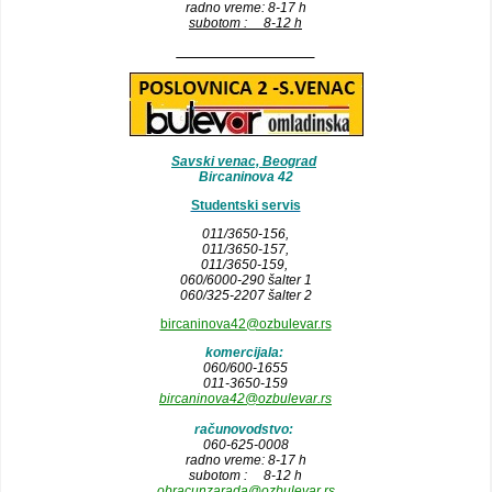
radno vreme: 8-17 h
subotom : 8-12 h
__________________
Savski venac, Beograd
Bircaninova 42
Studentski servis
011/3650-156,
011/3650-157
,
011/3650-159,
060/6000-290 šalter 1
060/325-2207 šalter 2
bircaninova42@ozbulevar.rs
komercijala:
060/600-1655
011-3650-159
bircaninova42@ozbulevar.rs
računovodstvo:
060-625-0008
radno vreme: 8-17 h
subotom : 8-12 h
obracunzarada@ozbulevar.rs