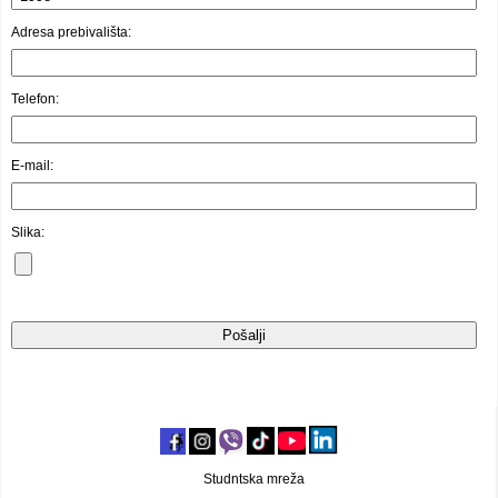
Video oglasi
Adresa prebivališta:
Telefon:
E-mail:
Slika:
Studntska mreža