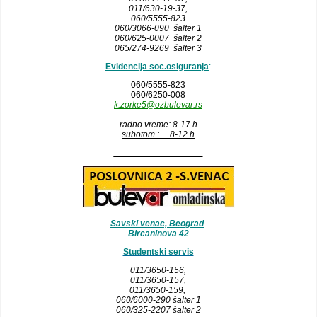
011/630-19-37,
060/5555-823
060/3066-090 šalter 1
060/625-0007 šalter 2
065/274-9269 šalter 3
Evidencija soc.osiguranja
:
060/5555-823
060/6250-008
k.zorke5@ozbulevar.rs
radno vreme: 8-17 h
subotom : 8-12 h
__________________
Savski venac, Beograd
Bircaninova 42
Studentski servis
011/3650-156,
011/3650-157
,
011/3650-159,
060/6000-290 šalter 1
060/325-2207 šalter 2