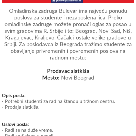
Omladinska zadruga Bulevar ima najveću ponudu
poslova za studente i nezaposlena lica. Preko
omladinske zadruge možete pronaći oglas za posao u
svim gradovima R. Srbije i to: Beograd, Novi Sad, Niš,
Kragujevac, Kraljevo, Čačak i ostale velike gradove u
Srbiji. Za poslodavca iz Beograda tražimo studente za
obavljanje privremenih i povremenih poslova na
radnom mestu:
Prodavac slatkiša
Mesto:
Novi Beograd
Opis posla:
- Potrebni studenti za rad na štandu u tržnom centru.
- Prodaja slatkiša.
Uslovi posla:
- Radi se na duže vreme.
- Radi se 5 dana u nedelji.