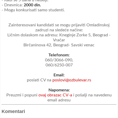
- Dnevnica:
2000 din.
- Mogu konkurisati samo studenti.
Zainteresovani kandidati se mogu prijaviti Omladinskoj
zadruzi na sledeće načine:
Ličnim dolaskom na adresu: Kneginje Zorke 5, Beograd -
Vračar
Birčaninova 42, Beograd- Savski venac
Telefonom:
060/3066-090,
060/6250-007
Email:
poslati CV na
poslovi@ozbulevar.rs
Napomena:
Preuzmi i popuni
ovaj obrazac CV-a
i pošalji na navedenu
email adresu
Komentari