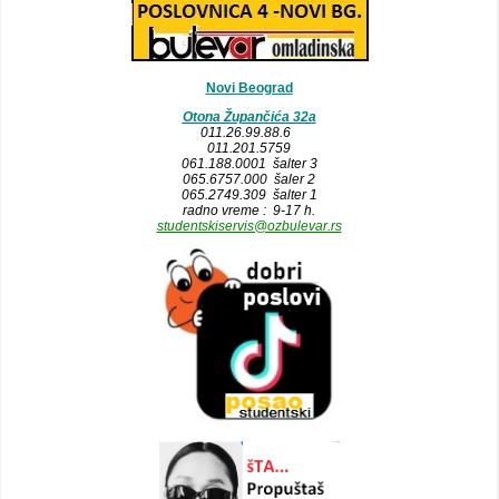
Novi Beograd
Otona Župančića 32a
011.26.99.88.6
011.201.5759
061.188.0001 šalter 3
065.6757.000 šaler 2
065.2749.309 šalter 1
radno vreme : 9-17 h.
studentskiservis@ozbulevar.rs