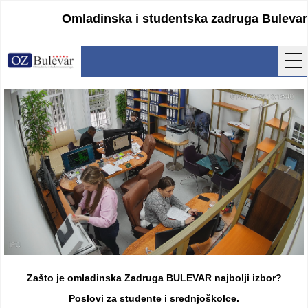
Omladinska i studentska zadruga Bulevar
Početna
Usluge
Uputstva
Cenovnik
Kontakt
Lokacija
Pristupanje
Zašto je omladinska Zadruga BULEVAR najbolji izbor?
Obrasci
Poslovi za studente i srednjoškolce.