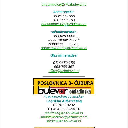
bircaninova42@ozbulevar.rs
komercijala:
060/600-1655
011-3650-159
bircaninova42@ozbulevar.rs
računovodstvo:
060-625-0008
radno vreme: 8-17 h
subotom : 8-12 h
obracunzarada@ozbulevar.rs
Glavni menadzer
011/3650-156,
063/266-307
office@ozbulevar.rs
_____________________
Šumatovačka 72-Vračar
Logistika & Marketing
011/406-9292
011/4542-588/lok/101
marketing@ozbulevar.rs
sumatovacka72@ozbulevar.rs
poslovi@ozbulevar.rs
______________________