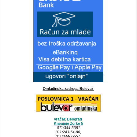
Omladinska zadruga Bulevar
Vračar, Beograd
Kneginje Zorke 5
011/344-3381
011/243-54-86
,
011/344-72-57,