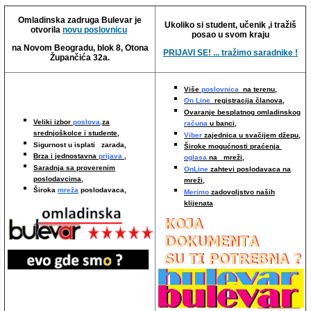
Video oglasi
Omladinska zadruga Bulevar je
Ukoliko si student, učenik ,i tražiš
otvorila
novu poslovnicu
posao u svom kraju
na Novom Beogradu, blok 8, Otona
PRIJAVI SE! ... tražimo saradnike !
Župančića 32a.
Više
poslovnica
na terenu,
On Line
registracija članova,
Ovaranje besplatnog omladinskog
Veliki izbor
poslova,
za
računa
u banci,
srednjoškolce i studente,
Viber
zajednica u svačijem džepu,
Sigurnost u isplati zarada,
Široke mogućnosti praćenja
Brza i jednostavna
prijava
,
oglasa
na mreži,
Saradnja sa proverenim
OnLine
zahtevi poslodavaca na
poslodavcima
,
mreži
,
Široka
mreža
poslodavaca,
Merimo
zadovoljstvo naših
klijenata