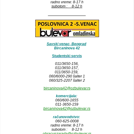
radno vreme: 8-17 h
subotom : 8-12 h
__________________
Savski venac, Beograd
Bircaninova 42
Studentski servis
011/3650-156,
011/3650-157
,
011/3650-159,
060/6000-290 šalter 1
060/325-2207 šalter 2
bircaninova42@ozbulevar.rs
komercijala:
060/600-1655
011-3650-159
bircaninova42@ozbulevar.rs
računovodstvo:
060-625-0008
radno vreme: 8-17 h
subotom : 8-12 h
obracunzarada@ozbulevar.rs