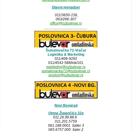
Glavni menadzer
011/3650-156,
063/266-307
office@ozbulevar.rs
_____________________
Šumatovačka 72-Vračar
Logistika & Marketing
011/406-9292
011/4542-588/lok/101
marketing@ozbulevar.rs
sumatovacka72@ozbulevar.rs
poslovi@ozbulevar.rs
______________________
Novi Beograd
Otona Župančića 32a
011.26.99.88.6
011.201.5759
061.188.0001 šalter 3
065.6757.000 šaler 2