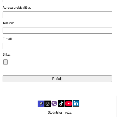
Video oglasi
Adresa prebivališta:
Telefon:
E-mail:
Slika:
Studntska mreža