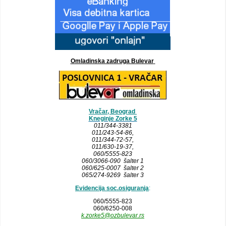
Omladinska zadruga Bulevar
Vračar, Beograd
Kneginje Zorke 5
011/344-3381
011/243-54-86
,
011/344-72-57,
011/630-19-37,
060/5555-823
060/3066-090 šalter 1
060/625-0007 šalter 2
065/274-9269 šalter 3
Evidencija soc.osiguranja
:
060/5555-823
060/6250-008
k.zorke5@ozbulevar.rs