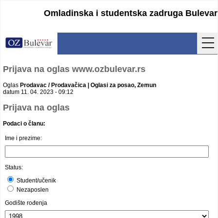
Omladinska i studentska zadruga Bulevar
Početna
Prijava na oglas www.ozbulevar.rs
Usluge
Oglas
Prodavac / Prodavačica | Oglasi za posao, Zemun
datum 11. 04. 2023 - 09:12
Uputstva
Prijava na oglas
Podaci o članu:
Cenovnik
Ime i prezime:
Kontakt
Lokacija
Status:
Student/učenik
Pristupanje
Nezaposlen
Godište rođenja
Obrasci