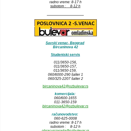
radno vreme: 8-17 h
subotom : 8-12 h
__________________
Savski venac, Beograd
Bircaninova 42
Studentski servis
011/3650-156,
011/3650-157
,
011/3650-159,
060/6000-290 šalter 1
060/325-2207 šalter 2
bircaninova42@ozbulevar.rs
komercijala:
060/600-1655
011-3650-159
bircaninova42@ozbulevar.rs
računovodstvo:
060-625-0008
radno vreme: 8-17 h
subotom : 8-12 h
obracunzarada@ozbulevar.rs