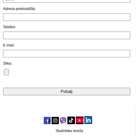
Video oglasi
Adresa prebivališta:
Telefon:
E-mail:
Slika:
Studntska mreža