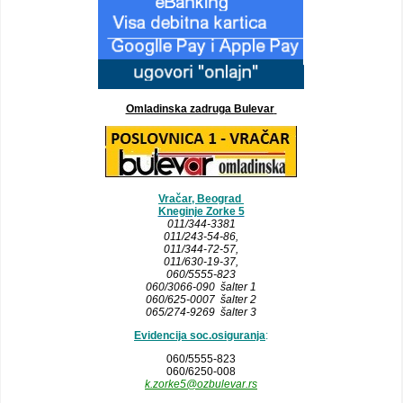
Omladinska zadruga Bulevar
Vračar, Beograd
Kneginje Zorke 5
011/344-3381
011/243-54-86
,
011/344-72-57,
011/630-19-37,
060/5555-823
060/3066-090 šalter 1
060/625-0007 šalter 2
065/274-9269 šalter 3
Evidencija soc.osiguranja
:
060/5555-823
060/6250-008
k.zorke5@ozbulevar.rs