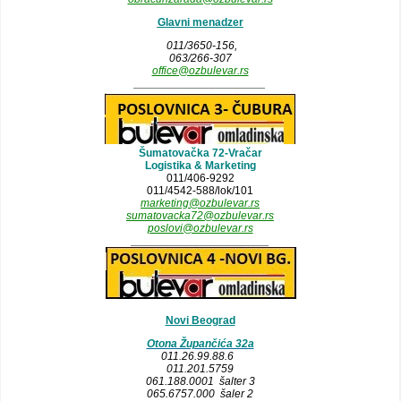
Glavni menadzer
011/3650-156,
063/266-307
office@ozbulevar.rs
_____________________
Šumatovačka 72-Vračar
Logistika & Marketing
011/406-9292
011/4542-588/lok/101
marketing@ozbulevar.rs
sumatovacka72@ozbulevar.rs
poslovi@ozbulevar.rs
______________________
Novi Beograd
Otona Župančića 32a
011.26.99.88.6
011.201.5759
061.188.0001 šalter 3
065.6757.000 šaler 2