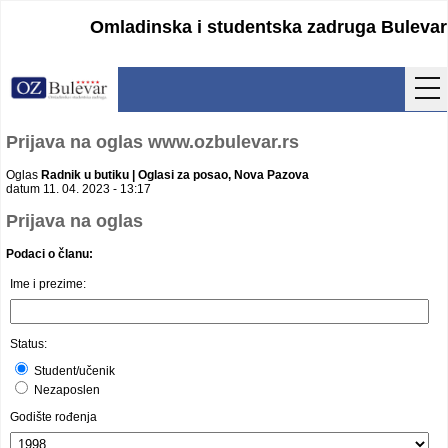
Omladinska i studentska zadruga Bulevar
Početna
Prijava na oglas www.ozbulevar.rs
Usluge
Oglas
Radnik u butiku | Oglasi za posao, Nova Pazova
datum 11. 04. 2023 - 13:17
Uputstva
Prijava na oglas
Podaci o članu:
Cenovnik
Ime i prezime:
Kontakt
Lokacija
Status:
Student/učenik
Pristupanje
Nezaposlen
Godište rođenja
Obrasci