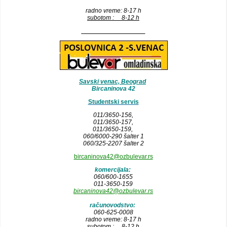
radno vreme: 8-17 h
subotom : 8-12 h
__________________
Savski venac, Beograd
Bircaninova 42
Studentski servis
011/3650-156,
011/3650-157
,
011/3650-159,
060/6000-290 šalter 1
060/325-2207 šalter 2
bircaninova42@ozbulevar.rs
komercijala:
060/600-1655
011-3650-159
bircaninova42@ozbulevar.rs
računovodstvo:
060-625-0008
radno vreme: 8-17 h
subotom : 8-12 h