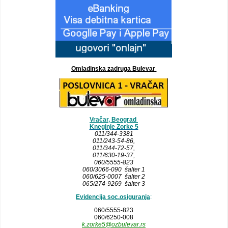
Omladinska zadruga Bulevar
Vračar, Beograd
Kneginje Zorke 5
011/344-3381
011/243-54-86
,
011/344-72-57,
011/630-19-37,
060/5555-823
060/3066-090 šalter 1
060/625-0007 šalter 2
065/274-9269 šalter 3
Evidencija soc.osiguranja
:
060/5555-823
060/6250-008
k.zorke5@ozbulevar.rs