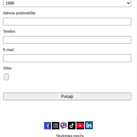
Video oglasi
Adresa prebivališta:
Telefon:
E-mail:
Slika:
Studntska mreža