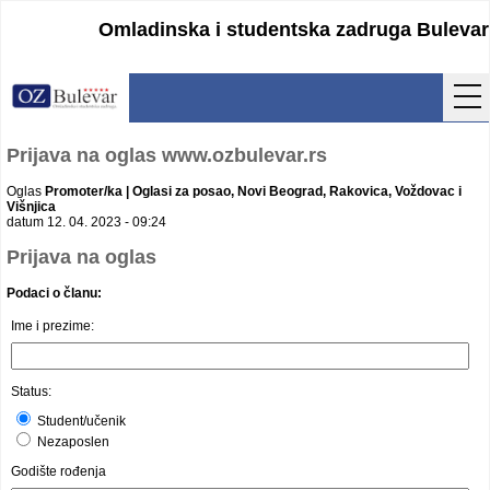
Omladinska i studentska zadruga Bulevar
Početna
Prijava na oglas www.ozbulevar.rs
Usluge
Oglas
Promoter/ka | Oglasi za posao, Novi Beograd, Rakovica, Voždovac i
Višnjica
datum 12. 04. 2023 - 09:24
Uputstva
Prijava na oglas
Cenovnik
Podaci o članu:
Ime i prezime:
Kontakt
Lokacija
Status:
Pristupanje
Student/učenik
Nezaposlen
Obrasci
Godište rođenja