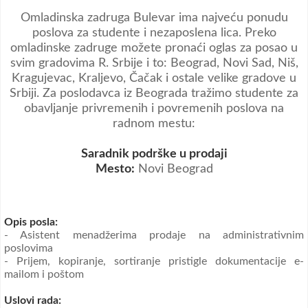
Video oglasi
Omladinska zadruga Bulevar ima najveću ponudu
poslova za studente i nezaposlena lica. Preko
omladinske zadruge možete pronaći oglas za posao u
svim gradovima R. Srbije i to: Beograd, Novi Sad, Niš,
Kragujevac, Kraljevo, Čačak i ostale velike gradove u
Srbiji. Za poslodavca iz Beograda tražimo studente za
obavljanje privremenih i povremenih poslova na
radnom mestu:
Saradnik podrške u prodaji
Mesto:
Novi Beograd
Opis posla:
- Asistent menadžerima prodaje na administrativnim
poslovima
- Prijem, kopiranje, sortiranje pristigle dokumentacije e-
mailom i poštom
Uslovi rada: