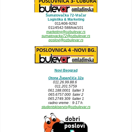
Šumatovačka 72-Vračar
Logistika & Marketing
011/406-9292
011/4542-588/lok/101
marketing@ozbulevar.rs
sumatovacka72@ozbulevar.rs
poslovi@ozbulevar.rs
______________________
Novi Beograd
Otona Župančića 32a
011.26.99.88.6
011.201.5759
061.188.0001 šalter 3
065.6757.000 šaler 2
065.2749.309 šalter 1
radno vreme : 9-17 h.
studentskiservis@ozbulevar.rs