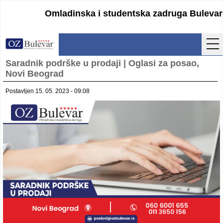
Omladinska i studentska zadruga Bulevar
Saradnik podrške u prodaji | Oglasi za posao,
Početna
Novi Beograd
Usluge
Postavljen 15. 05. 2023 - 09:08
Uputstva
Cenovnik
Kontakt
Lokacija
Pristupanje
Obrasci