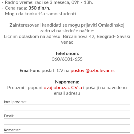
- Radno vreme: radi se 3 meseca, 09h - 13h.
- Cena rada:
350 din/h.
- Mogu da konkurišu samo studenti.
Zainteresovani kandidati se mogu prijaviti Omladinskoj
zadruzi na sledeće načine:
Ličnim dolaskom na adresu: Birčaninova 42, Beograd- Savski
venac
Telefonom:
060/6001-655
Email-om:
poslati CV na
poslovi@ozbulevar.rs
Napomena:
Preuzmi i popuni
ovaj obrazac CV-a
i pošalji na navedenu
email adresu
Ime i prezime:
Email:
Komentar: