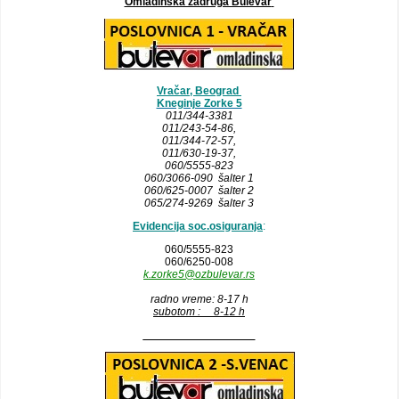
Omladinska zadruga Bulevar
Vračar, Beograd
Kneginje Zorke 5
011/344-3381
011/243-54-86
,
011/344-72-57,
011/630-19-37,
060/5555-823
060/3066-090 šalter 1
060/625-0007 šalter 2
065/274-9269 šalter 3
Evidencija soc.osiguranja
:
060/5555-823
060/6250-008
k.zorke5@ozbulevar.rs
radno vreme: 8-17 h
subotom : 8-12 h
__________________