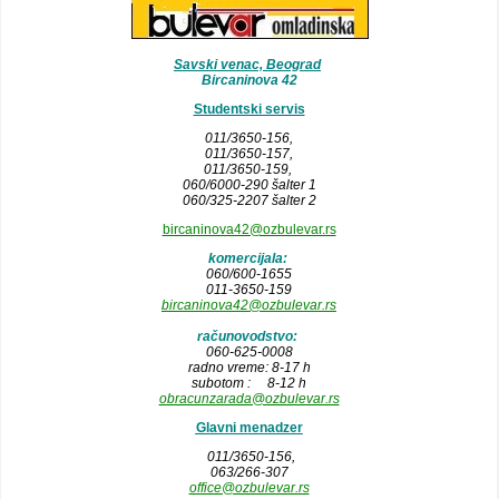
Savski venac, Beograd
Bircaninova 42
Studentski servis
011/3650-156,
011/3650-157
,
011/3650-159,
060/6000-290 šalter 1
060/325-2207 šalter 2
bircaninova42@ozbulevar.rs
komercijala:
060/600-1655
011-3650-159
bircaninova42@ozbulevar.rs
računovodstvo:
060-625-0008
radno vreme: 8-17 h
subotom : 8-12 h
obracunzarada@ozbulevar.rs
Glavni menadzer
011/3650-156,
063/266-307
office@ozbulevar.rs