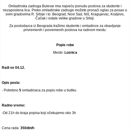
Video oglasi
Omladinska zadruga Bulevar ima najveću ponudu poslova za studente i
nezaposlena lica. Preko omladinske zadruge možete pronaći oglas za posao u
svim gradovima R. Srbije i to: Beograd, Novi Sad, Niš, Kragujevac, Kraljevo,
Čačak i ostale velike gradove u Srbiji.
Za poslodavca iz Beograda tražimo studente i omladince za obavljanje
privremenih i povremenih poslova na radnom mestu:
Popis robe
Mesto:
Loznica
Radi se
04.12.
Opis posla:
- Potrebno
5
omladinaca za popis robe u butiku
Radno vreme:
-Od 21h do kraja popisa koji očekujemo oko 3h
Cena rada:
350din/h