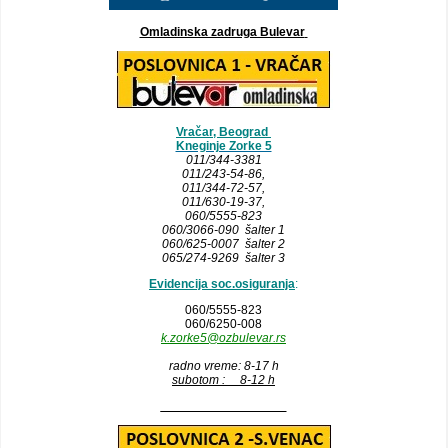
Omladinska zadruga Bulevar
Vračar, Beograd
Kneginje Zorke 5
011/344-3381
011/243-54-86
,
011/344-72-57,
011/630-19-37,
060/5555-823
060/3066-090 šalter 1
060/625-0007 šalter 2
065/274-9269 šalter 3
Evidencija soc.osiguranja
:
060/5555-823
060/6250-008
k.zorke5@ozbulevar.rs
radno vreme: 8-17 h
subotom : 8-12 h
__________________