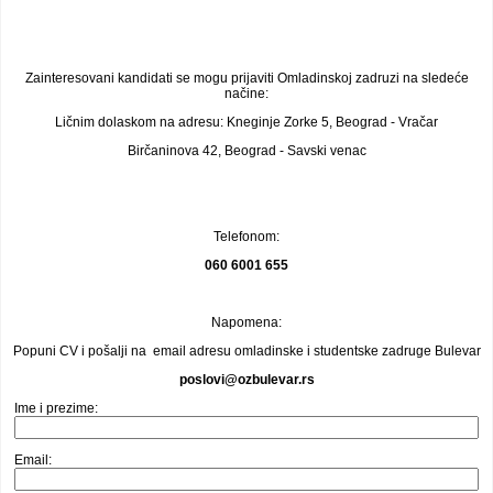
Zainteresovani kandidati se mogu prijaviti Omladinskoj zadruzi na sledeće
načine:
Ličnim dolaskom na adresu: Kneginje Zorke 5, Beograd - Vračar
Birčaninova 42, Beograd - Savski venac
Telefonom:
060 6001 655
Napomena:
Popuni CV i pošalji na email adresu omladinske i studentske zadruge Bulevar
poslovi@ozbulevar.rs
Ime i prezime:
Email: