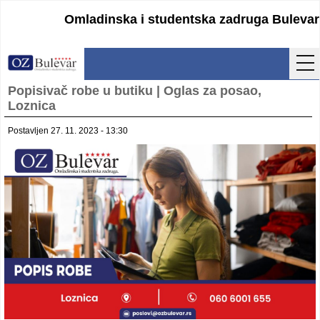
Omladinska i studentska zadruga Bulevar
Popisivač robe u butiku | Oglas za posao,
Početna
Loznica
Usluge
Postavljen 27. 11. 2023 - 13:30
Uputstva
Cenovnik
Kontakt
Lokacija
Pristupanje
Obrasci