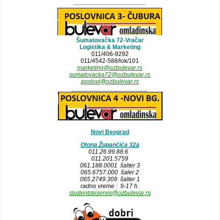
_____________________
Šumatovačka 72-Vračar
Logistika & Marketing
011/406-9292
011/4542-588/lok/101
marketing@ozbulevar.rs
sumatovacka72@ozbulevar.rs
poslovi@ozbulevar.rs
______________________
Novi Beograd
Otona Župančića 32a
011.26.99.88.6
011.201.5759
061.188.0001 šalter 3
065.6757.000 šaler 2
065.2749.309 šalter 1
radno vreme : 9-17 h.
studentskiservis@ozbulevar.rs