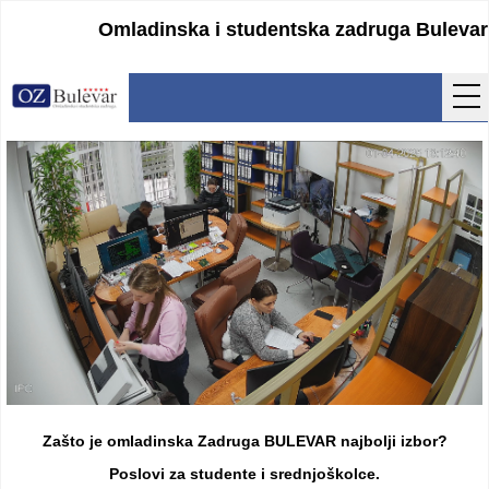
Omladinska i studentska zadruga Bulevar
Početna
Usluge
Uputstva
Cenovnik
Kontakt
Lokacija
Pristupanje
Zašto je omladinska Zadruga BULEVAR najbolji izbor?
Obrasci
Poslovi za studente i srednjoškolce.