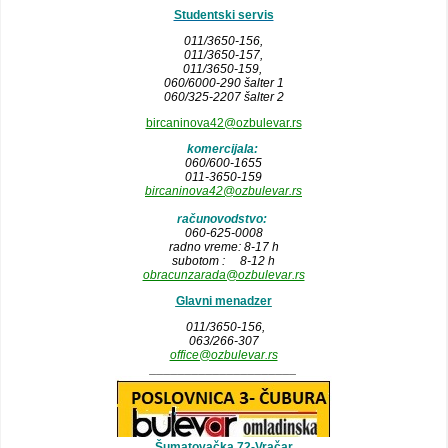
Studentski servis
011/3650-156,
011/3650-157
,
011/3650-159,
060/6000-290 šalter 1
060/325-2207 šalter 2
bircaninova42@ozbulevar.rs
komercijala:
060/600-1655
011-3650-159
bircaninova42@ozbulevar.rs
računovodstvo:
060-625-0008
radno vreme: 8-17 h
subotom : 8-12 h
obracunzarada@ozbulevar.rs
Glavni menadzer
011/3650-156,
063/266-307
office@ozbulevar.rs
_____________________
Šumatovačka 72-Vračar