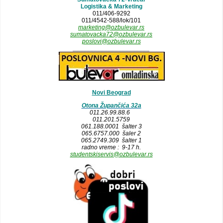
Logistika & Marketing
011/406-9292
011/4542-588/lok/101
marketing@ozbulevar.rs
sumatovacka72@ozbulevar.rs
poslovi@ozbulevar.rs
______________________
Novi Beograd
Otona Župančića 32a
011.26.99.88.6
011.201.5759
061.188.0001 šalter 3
065.6757.000 šaler 2
065.2749.309 šalter 1
radno vreme : 9-17 h.
studentskiservis@ozbulevar.rs