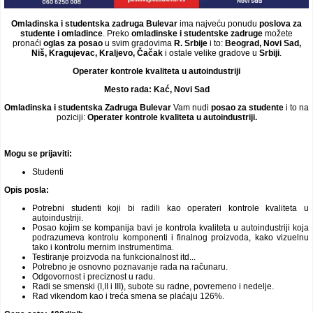
Omladinska i studentska zadruga Bulevar
ima najveću ponudu
poslova za
studente i omladince
. Preko
omladinske i studentske zadruge
možete
pronaći
oglas za posao
u svim gradovima
R. Srbije
i to:
Beograd, Novi Sad,
Niš, Kragujevac, Kraljevo, Čačak
i ostale velike gradove u
Srbiji
.
Operater kontrole kvaliteta u autoindustriji
Mesto rada:
Kać, Novi Sad
Omladinska i studentska Zadruga Bulevar
Vam nudi
posao za studente
i to na
poziciji:
Operater kontrole kvaliteta u autoindustriji
.
Mogu se prijaviti:
Studenti
Opis posla:
Potrebni studenti koji bi radili kao operateri kontrole kvaliteta u
autoindustriji.
Posao kojim se kompanija bavi je kontrola kvaliteta u autoindustriji koja
podrazumeva kontrolu komponenti i finalnog proizvoda, kako vizuelnu
tako i kontrolu mernim instrumentima.
Testiranje proizvoda na funkcionalnost itd...
Potrebno je osnovno poznavanje rada na računaru.
Odgovornost i preciznost u radu.
Radi se smenski (I,II i III), subote su radne, povremeno i nedelje.
Rad vikendom kao i treća smena se plaćaju 126%.