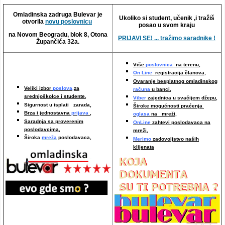
Video oglasi
Omladinska zadruga Bulevar je
Ukoliko si student, učenik ,i tražiš
otvorila
novu poslovnicu
posao u svom kraju
na Novom Beogradu, blok 8, Otona
PRIJAVI SE! ... tražimo saradnike !
Župančića 32a.
Više
poslovnica
na terenu,
On Line
registracija članova,
Ovaranje besplatnog omladinskog
Veliki izbor
poslova,
za
računa
u banci,
srednjoškolce i studente,
Viber
zajednica u svačijem džepu,
Sigurnost u isplati zarada,
Široke mogućnosti praćenja
Brza i jednostavna
prijava
,
oglasa
na mreži,
Saradnja sa proverenim
OnLine
zahtevi poslodavaca na
poslodavcima
,
mreži
,
Široka
mreža
poslodavaca,
Merimo
zadovoljstvo naših
klijenata