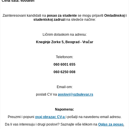
Cena sata: 400din/h
Zainteresovani kandidati na
posao za studente
se mogu prijaviti
Omladinskoj i
studentskoj zadruzi
na sledeće načine:
Ličnim dolaskom na adresu:
Kneginje Zorke 5, Beograd - Vračar
Telefonom:
060 6001 655
060 6250 008
Email-om:
poslati CV na
poslovi@ozbulevar.rs
Napomena:
Preuzmi i popuni
ovaj obrazac CV-a
i pošalji na navedenu email adresu.
Da li vas interesuju i drugi poslovi? Saznajte više klikom na
Oglas za posao
.