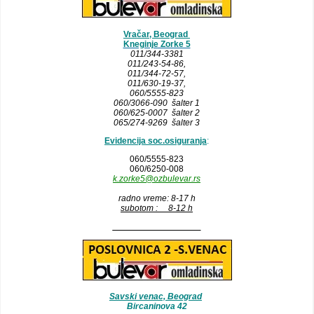
Vračar, Beograd
Kneginje Zorke 5
011/344-3381
011/243-54-86
,
011/344-72-57,
011/630-19-37,
060/5555-823
060/3066-090 šalter 1
060/625-0007 šalter 2
065/274-9269 šalter 3
Evidencija soc.osiguranja
:
060/5555-823
060/6250-008
k.zorke5@ozbulevar.rs
radno vreme: 8-17 h
subotom : 8-12 h
__________________
Savski venac, Beograd
Bircaninova 42