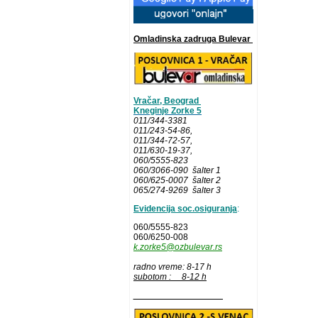
Omladinska zadruga Bulevar
Vračar, Beograd
Kneginje Zorke 5
011/344-3381
011/243-54-86
,
011/344-72-57,
011/630-19-37,
060/5555-823
060/3066-090 šalter 1
060/625-0007 šalter 2
065/274-9269 šalter 3
Evidencija soc.osiguranja
:
060/5555-823
060/6250-008
k.zorke5@ozbulevar.rs
radno vreme: 8-17 h
subotom : 8-12 h
__________________