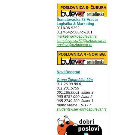
_____________________
Šumatovačka 72-Vračar
Logistika & Marketing
011/406-9292
011/4542-588/lok/101
marketing@ozbulevar.rs
sumatovacka72@ozbulevar.rs
poslovi@ozbulevar.rs
______________________
Novi Beograd
Otona Župančića 32a
011.26.99.88.6
011.201.5759
061.188.0001 šalter 3
065.6757.000 šaler 2
065.2749.309 šalter 1
radno vreme : 9-17 h.
studentskiservis@ozbulevar.rs