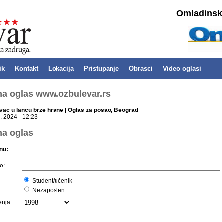
Omladinska
ik
Kontakt
Lokacija
Pristupanje
Obrasci
Video oglasi
 na oglas www.ozbulevar.rs
vac u lancu brze hrane | Oglas za posao, Beograd
. 2024 - 12:23
na oglas
nu:
e:
Student/učenik
Nezaposlen
enja