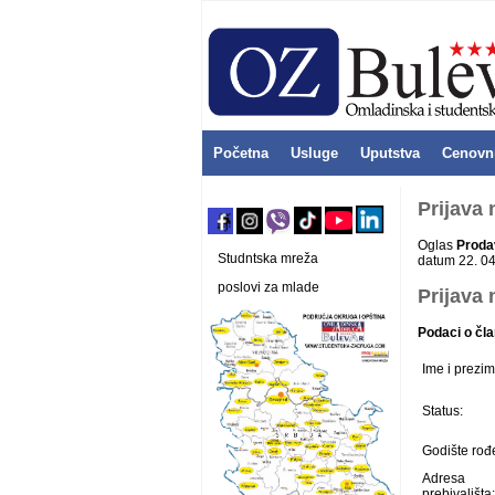
Početna
Usluge
Uputstva
Cenovn
Prijava
Oglas
Proda
Studntska mreža
datum 22. 04
poslovi za mlade
Prijava 
Podaci o čla
Ime i prezim
Status:
Godište rođ
Adresa
prebivališta: