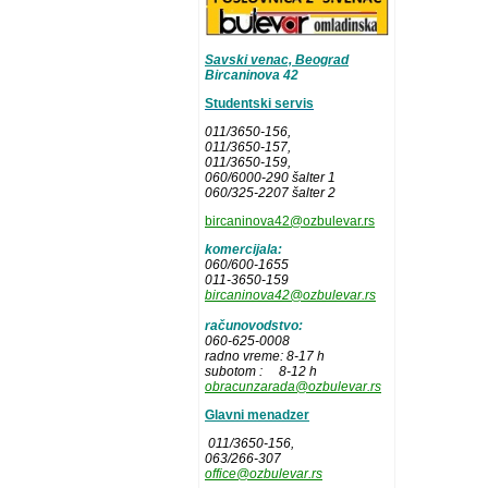
Savski venac, Beograd
Bircaninova 42
Studentski servis
011/3650-156,
011/3650-157
,
011/3650-159,
060/6000-290 šalter 1
060/325-2207 šalter 2
bircaninova42@ozbulevar.rs
komercijala:
060/600-1655
011-3650-159
bircaninova42@ozbulevar.rs
računovodstvo:
060-625-0008
radno vreme: 8-17 h
subotom : 8-12 h
obracunzarada@ozbulevar.rs
Glavni menadzer
011/3650-156,
063/266-307
office@ozbulevar.rs