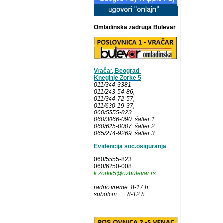
Omladinska zadruga Bulevar
Vračar, Beograd
Kneginje Zorke 5
011/344-3381
011/243-54-86
,
011/344-72-57,
011/630-19-37,
060/5555-823
060/3066-090 šalter 1
060/625-0007 šalter 2
065/274-9269 šalter 3
Evidencija soc.osiguranja
:
060/5555-823
060/6250-008
k.zorke5@ozbulevar.rs
radno vreme: 8-17 h
subotom : 8-12 h
__________________