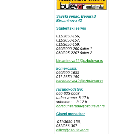
Savski venac, Beograd
Bircaninova 42
Studentski servis
011/3650-156,
011/3650-157
,
011/3650-159,
060/6000-290 šalter 1
060/325-2207 šalter 2
bircaninova42@ozbulevar.rs
komercijala:
060/600-1655
011-3650-159
bircaninova42@ozbulevar.rs
računovodstvo:
060-625-0008
radno vreme: 8-17 h
subotom : 8-12 h
obracunzarada@ozbulevar.rs
Glavni menadzer
011/3650-156,
063/266-307
office@ozbulevar.rs