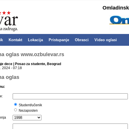
Omladinska
ik
Kontakt
Lokacija
Pristupanje
Obrasci
Video oglasi
 na oglas www.ozbulevar.rs
je dece | Posao za studente, Beograd
. 2024 - 07:18
na oglas
nu:
e:
Student/učenik
Nezaposlen
enja