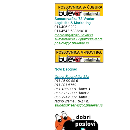
_____________________
Šumatovačka 72-Vračar
Logistika & Marketing
011/406-9292
011/4542-588/lok/101
marketing@ozbulevar.rs
sumatovacka72@ozbulevar.rs
poslovi@ozbulevar.rs
______________________
Novi Beograd
Otona Župančića 32a
011.26.99.88.6
011.201.5759
061.188.0001 šalter 3
065.6757.000 šaler 2
065.2749.309 šalter 1
radno vreme : 9-17 h.
studentskiservis@ozbulevar.rs