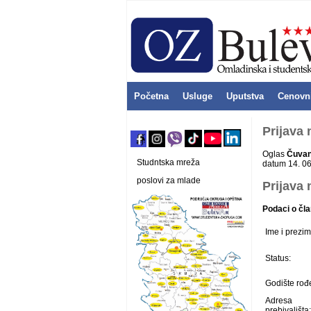
Početna
Usluge
Uputstva
Cenovn
Prijava
Oglas
Čuvan
Studntska mreža
datum 14. 06
poslovi za mlade
Prijava 
Podaci o čla
Ime i prezim
Status:
Godište rođ
Adresa
prebivališta: