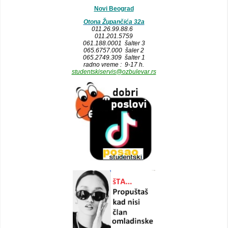
Novi Beograd
Otona Župančića 32a
011.26.99.88.6
011.201.5759
061.188.0001 šalter 3
065.6757.000 šaler 2
065.2749.309 šalter 1
radno vreme : 9-17 h.
studentskiservis@ozbulevar.rs