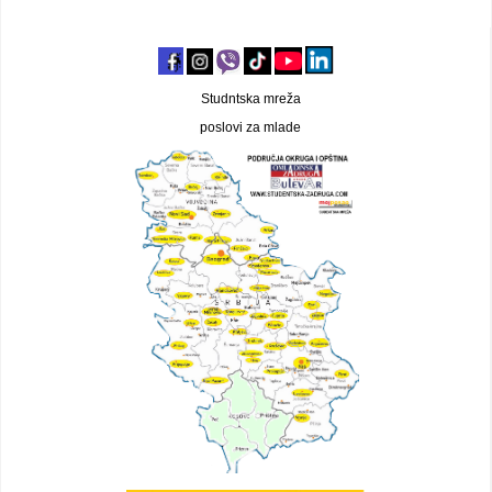
Studntska mreža
poslovi za mlade