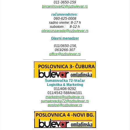
011-3650-159
bircaninova42@ozbulevar.rs
računovodstvo:
060-625-0008
radno vreme: 8-17 h
subotom : 8-12 h
obracunzarada@ozbulevar.rs
Glavni menadzer
011/3650-156,
063/266-307
office@ozbulevar.rs
_____________________
Šumatovačka 72-Vračar
Logistika & Marketing
011/406-9292
011/4542-588/lok/101
marketing@ozbulevar.rs
sumatovacka72@ozbulevar.rs
poslovi@ozbulevar.rs
______________________