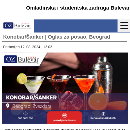
Omladinska i studentska zadruga Bulevar
Konobar/Šanker | Oglas za posao, Beograd
Početna
Postavljen 12. 08. 2024 - 13:03
Usluge
Uputstva
Cenovnik
Kontakt
Lokacija
Pristupanje
Obrasci