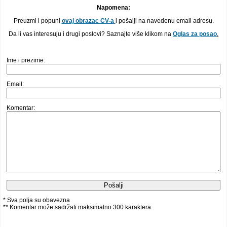
Napomena:
Preuzmi i popuni
ovaj obrazac CV-a
i pošalji na navedenu email adresu.
Da li vas interesuju i drugi poslovi? Saznajte više klikom na
Oglas za posao
.
Ime i prezime:
Email:
Komentar:
* Sva polja su obavezna
** Komentar može sadržati maksimalno 300 karaktera.