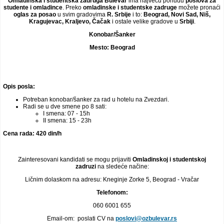
Omladinska i studentska zadruga Bulevar
ima najveću ponudu
poslova za
studente i omladince
. Preko
omladinske i studentske zadruge
možete pronaći
Video oglasi
oglas za posao
u svim gradovima
R. Srbije
i to:
Beograd, Novi Sad, Niš,
Kragujevac, Kraljevo, Čačak
i ostale velike gradove u
Srbiji
.
Konobar/Šanker
Mesto:
Beograd
Opis posla:
Potreban konobar/šanker za rad u hotelu na Zvezdari.
Radi se u dve smene po 8 sati:
I smena: 07 - 15h
II smena: 15 - 23h
Cena rada: 420 din/h
Zainteresovani kandidati se mogu prijaviti
Omladinskoj i studentskoj
zadruzi
na sledeće načine:
Ličnim dolaskom na adresu: Kneginje Zorke 5, Beograd - Vračar
Telefonom:
060 6001 655
Email-om: poslati CV na
poslovi@ozbulevar.rs