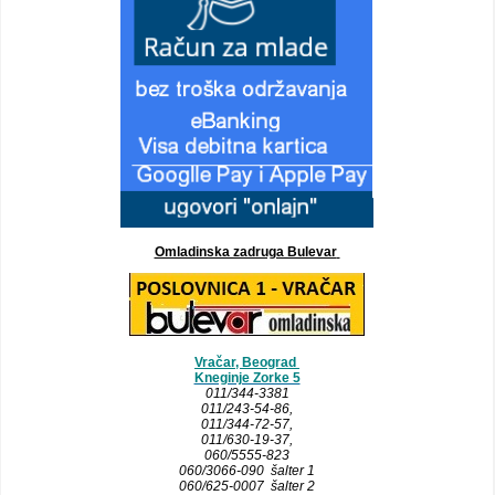
Omladinska zadruga Bulevar
Vračar, Beograd
Kneginje Zorke 5
011/344-3381
011/243-54-86
,
011/344-72-57,
011/630-19-37,
060/5555-823
060/3066-090 šalter 1
060/625-0007 šalter 2