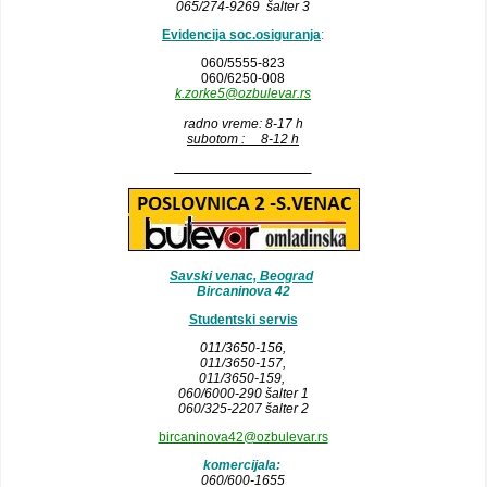
065/274-9269 šalter 3
Evidencija soc.osiguranja
:
060/5555-823
060/6250-008
k.zorke5@ozbulevar.rs
radno vreme: 8-17 h
subotom : 8-12 h
__________________
Savski venac, Beograd
Bircaninova 42
Studentski servis
011/3650-156,
011/3650-157
,
011/3650-159,
060/6000-290 šalter 1
060/325-2207 šalter 2
bircaninova42@ozbulevar.rs
komercijala:
060/600-1655