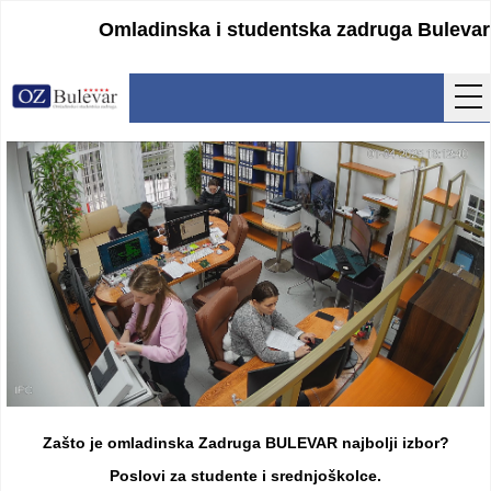
Omladinska i studentska zadruga Bulevar
Početna
Usluge
Uputstva
Cenovnik
Kontakt
Lokacija
Pristupanje
Zašto je omladinska Zadruga BULEVAR najbolji izbor?
Obrasci
Poslovi za studente i srednjoškolce.