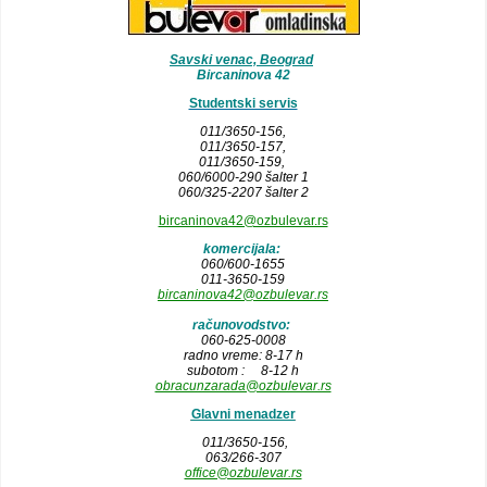
Savski venac, Beograd
Bircaninova 42
Studentski servis
011/3650-156,
011/3650-157
,
011/3650-159,
060/6000-290 šalter 1
060/325-2207 šalter 2
bircaninova42@ozbulevar.rs
komercijala:
060/600-1655
011-3650-159
bircaninova42@ozbulevar.rs
računovodstvo:
060-625-0008
radno vreme: 8-17 h
subotom : 8-12 h
obracunzarada@ozbulevar.rs
Glavni menadzer
011/3650-156,
063/266-307
office@ozbulevar.rs