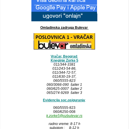
Omladinska zadruga Bulevar
Vračar, Beograd
Kneginje Zorke 5
011/344-3381
011/243-54-86
,
011/344-72-57,
011/630-19-37,
060/5555-823
060/3066-090 šalter 1
060/625-0007 šalter 2
065/274-9269 šalter 3
Evidencija soc.osiguranja
:
060/5555-823
060/6250-008
k.zorke5@ozbulevar.rs
radno vreme: 8-17 h
subotom : 8-12 h