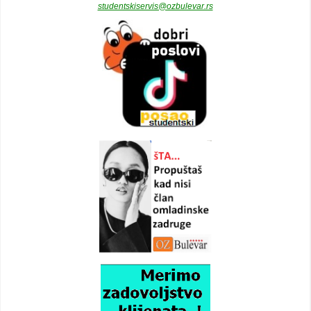
studentskiservis@ozbulevar.rs