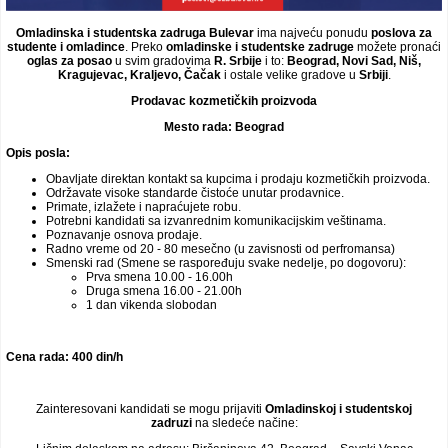
Omladinska i studentska zadruga Bulevar
ima najveću ponudu
poslova za
studente i omladince
. Preko
omladinske i studentske zadruge
možete pronaći
oglas za posao
u svim gradovima
R. Srbije
i to:
Beograd, Novi Sad, Niš,
Kragujevac, Kraljevo, Čačak
i ostale velike gradove u
Srbiji
.
Prodavac kozmetičkih proizvoda
Mesto rada: Beograd
Opis posla:
Obavljate direktan kontakt sa kupcima i prodaju kozmetičkih proizvoda.
Održavate visoke standarde čistoće unutar prodavnice.
Primate, izlažete i napraćujete robu.
Potrebni kandidati sa izvanrednim komunikacijskim veštinama.
Poznavanje osnova prodaje.
Radno vreme od 20 - 80 mesečno (u zavisnosti od perfromansa)
Smenski rad (Smene se raspoređuju svake nedelje, po dogovoru):
Prva smena 10.00 - 16.00h
Druga smena 16.00 - 21.00h
1 dan vikenda slobodan
Cena rada: 400 din/h
Zainteresovani kandidati se mogu prijaviti
Omladinskoj i studentskoj
zadruzi
na sledeće načine: