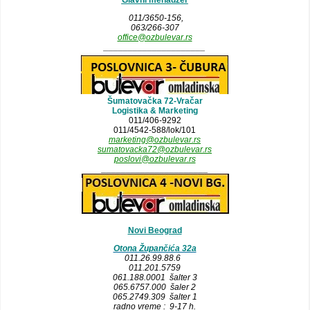
Glavni menadzer
011/3650-156,
063/266-307
office@ozbulevar.rs
_____________________
Šumatovačka 72-Vračar
Logistika & Marketing
011/406-9292
011/4542-588/lok/101
marketing@ozbulevar.rs
sumatovacka72@ozbulevar.rs
poslovi@ozbulevar.rs
______________________
Novi Beograd
Otona Župančića 32a
011.26.99.88.6
011.201.5759
061.188.0001 šalter 3
065.6757.000 šaler 2
065.2749.309 šalter 1
radno vreme : 9-17 h.