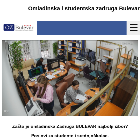
Omladinska i studentska zadruga Bulevar
Početna
Usluge
Uputstva
Cenovnik
Kontakt
Lokacija
Pristupanje
Zašto je omladinska Zadruga BULEVAR najbolji izbor?
Obrasci
Poslovi za studente i srednjoškolce.