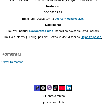
Ličnim dolaskom na adresu: Birčaninova 42, Beograd – Savski Venac
Telefonom:
060 5555 823
Email-om: poslati CV na
poslovi@ozbulevar.rs
Napomena:
Preuzmi i popuni
ovaj obrazac CV-a
i pošalji na navedenu email adresu.
Da li vas interesuju i drugi poslovi? Saznajte više klikom na
Oglas za posao
.
Komentari
Ostavi Komentar
Studntska mreža
poslovi za mlade