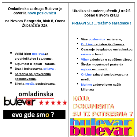
Video oglasi
Omladinska zadruga Bulevar je
Ukoliko si student, učenik ,i tražiš
otvorila
novu poslovnicu
posao u svom kraju
na Novom Beogradu, blok 8, Otona
PRIJAVI SE! ... tražimo saradnike !
Župančića 32a.
Više
poslovnica
na terenu,
On Line
registracija članova,
Ovaranje besplatnog omladinskog
Veliki izbor
poslova,
za
računa
u banci,
srednjoškolce i studente,
Viber
zajednica u svačijem džepu,
Sigurnost u isplati zarada,
Široke mogućnosti praćenja
Brza i jednostavna
prijava
,
oglasa
na mreži,
Saradnja sa proverenim
OnLine
zahtevi poslodavaca na
poslodavcima
,
mreži
,
Široka
mreža
poslodavaca,
Merimo
zadovoljstvo naših
klijenata