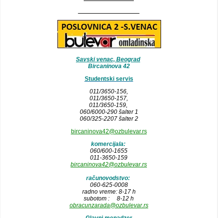
__________________
Savski venac, Beograd
Bircaninova 42
Studentski servis
011/3650-156,
011/3650-157
,
011/3650-159,
060/6000-290 šalter 1
060/325-2207 šalter 2
bircaninova42@ozbulevar.rs
komercijala:
060/600-1655
011-3650-159
bircaninova42@ozbulevar.rs
računovodstvo:
060-625-0008
radno vreme: 8-17 h
subotom : 8-12 h
obracunzarada@ozbulevar.rs