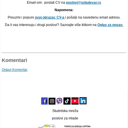
Email-om: poslati CV na
poslovi@ozbulevar.rs
Napomena:
Preuzmi i popuni
ovaj obrazac CV-a
i pošalji na navedenu email adresu.
Da li vas interesuju i drugi poslovi? Saznajte više klikom na
Oglas za posao
.
Komentari
Ostavi Komentar
Studntska mreža
poslovi za mlade