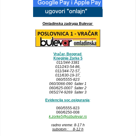
Omladinska zadruga Bulevar
Vračar, Beograd
Kneginje Zorke 5
011/344-3381
011/243-54-86
,
011/344-72-57,
011/630-19-37,
060/5555-823
060/3066-090 šalter 1
060/625-0007 šalter 2
065/274-9269 šalter 3
Evidencija soc.osiguranja
:
060/5555-823
060/6250-008
k.zorke5@ozbulevar.rs
radno vreme: 8-17 h
subotom : 8-12 h