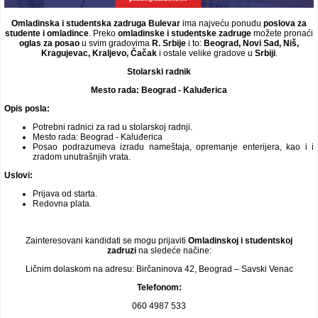
Omladinska i studentska zadruga Bulevar
ima najveću ponudu
poslova za
studente i omladince
. Preko
omladinske i studentske zadruge
možete pronaći
oglas za posao
u svim gradovima
R. Srbije
i to:
Beograd, Novi Sad, Niš,
Kragujevac, Kraljevo, Čačak
i ostale velike gradove u
Srbiji
.
Stolarski radnik
Mesto rada: Beograd - Kaluđerica
Opis posla:
Potrebni radnici za rad u stolarskoj radnji.
Mesto rada: Beograd - Kaluđerica
Posao podrazumeva izradu nameštaja, opremanje enterijera, kao i i
zradom unutrašnjih vrata.
Uslovi:
Prijava od starta.
Redovna plata.
Zainteresovani kandidati se mogu prijaviti
Omladinskoj i studentskoj
zadruzi
na sledeće načine:
Ličnim dolaskom na adresu: Birčaninova 42, Beograd – Savski Venac
Telefonom:
060 4987 533