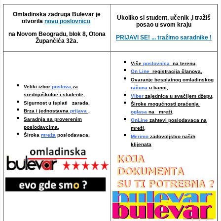
Video oglasi
Omladinska zadruga Bulevar je
Ukoliko si student, učenik ,i tražiš
otvorila
novu poslovnicu
posao u svom kraju
na Novom Beogradu, blok 8, Otona
PRIJAVI SE! ... tražimo saradnike !
Župančića 32a.
Više
poslovnica
na terenu,
On Line
registracija članova,
Ovaranje besplatnog omladinskog
Veliki izbor
poslova,
za
računa
u banci,
srednjoškolce i studente,
Viber
zajednica u svačijem džepu,
Sigurnost u isplati zarada,
Široke mogućnosti praćenja
Brza i jednostavna
prijava
,
oglasa
na mreži,
Saradnja sa proverenim
OnLine
zahtevi poslodavaca na
poslodavcima
,
mreži
,
Široka
mreža
poslodavaca,
Merimo
zadovoljstvo naših
klijenata