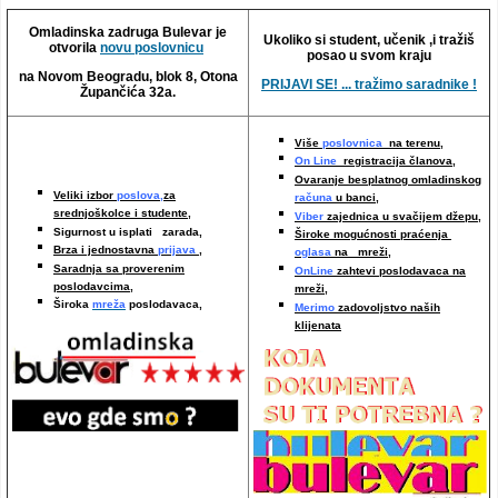
Video oglasi
Omladinska zadruga Bulevar je
Ukoliko si student, učenik ,i tražiš
otvorila
novu poslovnicu
posao u svom kraju
na Novom Beogradu, blok 8, Otona
PRIJAVI SE! ... tražimo saradnike !
Župančića 32a.
Više
poslovnica
na terenu,
On Line
registracija članova,
Ovaranje besplatnog omladinskog
Veliki izbor
poslova,
za
računa
u banci,
srednjoškolce i studente,
Viber
zajednica u svačijem džepu,
Sigurnost u isplati zarada,
Široke mogućnosti praćenja
Brza i jednostavna
prijava
,
oglasa
na mreži,
Saradnja sa proverenim
OnLine
zahtevi poslodavaca na
poslodavcima
,
mreži
,
Široka
mreža
poslodavaca,
Merimo
zadovoljstvo naših
klijenata