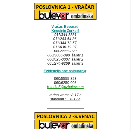
Vračar, Beograd
Kneginje Zorke 5
011/344-3381
011/243-54-86
,
011/344-72-57,
011/630-19-37,
060/5555-823
060/3066-090 šalter 1
060/625-0007 šalter 2
065/274-9269 šalter 3
Evidencija soc.osiguranja
:
060/5555-823
060/6250-008
k.zorke5@ozbulevar.rs
radno vreme: 8-17 h
subotom : 8-12 h
__________________