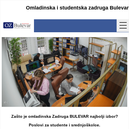
Omladinska i studentska zadruga Bulevar
Početna
Usluge
Uputstva
Cenovnik
Kontakt
Lokacija
Pristupanje
Zašto je omladinska Zadruga BULEVAR najbolji izbor?
Obrasci
Poslovi za studente i srednjoškolce.