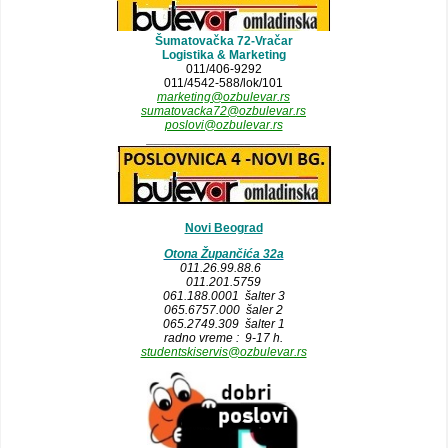
Šumatovačka 72-Vračar
Logistika & Marketing
011/406-9292
011/4542-588/lok/101
marketing@ozbulevar.rs
sumatovacka72@ozbulevar.rs
poslovi@ozbulevar.rs
______________________
Novi Beograd
Otona Župančića 32a
011.26.99.88.6
011.201.5759
061.188.0001 šalter 3
065.6757.000 šaler 2
065.2749.309 šalter 1
radno vreme : 9-17 h.
studentskiservis@ozbulevar.rs