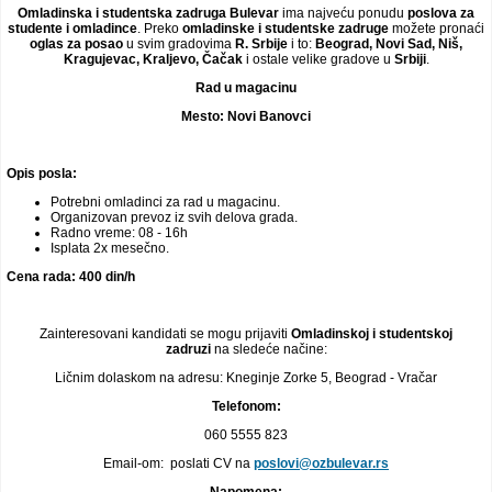
Omladinska i studentska zadruga Bulevar
ima najveću ponudu
poslova za
studente i omladince
. Preko
omladinske i studentske zadruge
možete pronaći
oglas za posao
u svim gradovima
R. Srbije
i to:
Beograd, Novi Sad, Niš,
Kragujevac, Kraljevo, Čačak
i ostale velike gradove u
Srbiji
.
Rad u magacinu
Mesto:
Novi Banovci
Opis posla:
Potrebni omladinci za rad u magacinu.
Organizovan prevoz iz svih delova grada.
Radno vreme: 08 - 16h
Isplata 2x mesečno.
Cena rada: 400 din/h
Zainteresovani kandidati se mogu prijaviti
Omladinskoj i studentskoj
zadruzi
na sledeće načine:
Ličnim dolaskom na adresu: Kneginje Zorke 5, Beograd - Vračar
Telefonom:
060 5555 823
Email-om: poslati CV na
poslovi@ozbulevar.rs
Napomena: