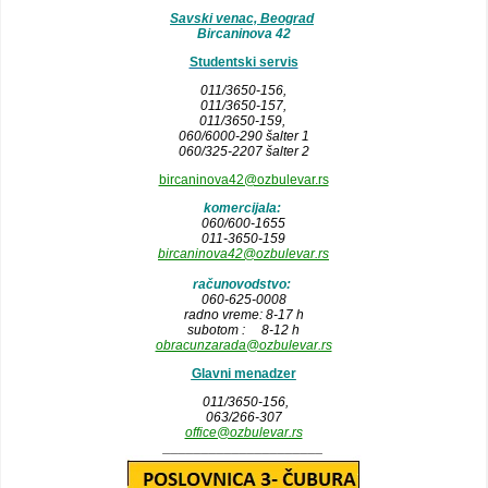
Savski venac, Beograd
Bircaninova 42
Studentski servis
011/3650-156,
011/3650-157
,
011/3650-159,
060/6000-290 šalter 1
060/325-2207 šalter 2
bircaninova42@ozbulevar.rs
komercijala:
060/600-1655
011-3650-159
bircaninova42@ozbulevar.rs
računovodstvo:
060-625-0008
radno vreme: 8-17 h
subotom : 8-12 h
obracunzarada@ozbulevar.rs
Glavni menadzer
011/3650-156,
063/266-307
office@ozbulevar.rs
_____________________