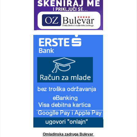
Omladinska zadruga Bulevar