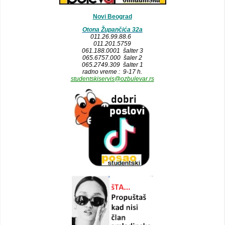
Novi Beograd
Otona Župančića 32a
011.26.99.88.6
011.201.5759
061.188.0001 šalter 3
065.6757.000 šaler 2
065.2749.309 šalter 1
radno vreme : 9-17 h.
studentskiservis@ozbulevar.rs