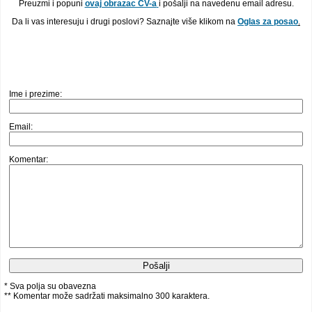
Preuzmi i popuni
ovaj obrazac CV-a
i pošalji na navedenu email adresu.
Da li vas interesuju i drugi poslovi? Saznajte više klikom na
Oglas za posao
.
Ime i prezime:
Email:
Komentar:
* Sva polja su obavezna
** Komentar može sadržati maksimalno 300 karaktera.