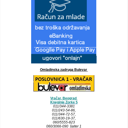
Omladinska zadruga Bulevar
Vračar, Beograd
Kneginje Zorke 5
011/344-3381
011/243-54-86
,
011/344-72-57,
011/630-19-37,
060/5555-823
060/3066-090 šalter 1