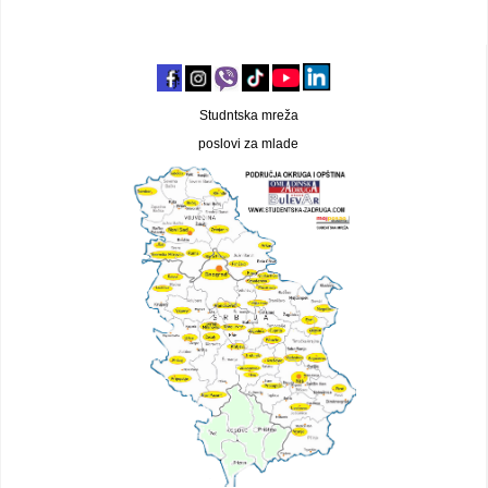
Studntska mreža
poslovi za mlade