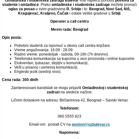
Omladinska i studentska zadruga Bulevar
ima najveću ponudu
poslova za
studente i omladince
. Preko
omladinske i studentske zadruge
možete pronaći
Video oglasi
oglas za posao
u svim gradovima
R. Srbije
i to:
Beograd, Novi Sad, Niš,
Kragujevac, Kraljevo, Čačak
i ostale velike gradove u
Srbiji
.
Operater u call centru
Mesto rada: Beograd
Opis posla:
Potrebni studenti za ispomoć u okviru call centra knjižare.
Vreme angažovanja: 18.09 - 28.09.
Radno vreme: ponedeljak - subota, 09-16h (7h dnevno).
Telefonska komunikacija sa kupcima u vezi proizvoda i online kupovine.
Elokventan, ljubazan, strpljiv u komunikaciji,
Vešt u pisanoj i usmenoj komunikaciji,
Engleski jezik (srednji nivo).
Cena rada: 300 din/h
Zainteresovani kandidati se mogu prijaviti
Omladinskoj i studentskoj
zadruzi
na sledeće načine:
Ličnim dolaskom na adresu: Birčaninova 42, Beograd – Savski Venac
Telefonom:
060 5555 823
Email-om: poslati CV na
poslovi@ozbulevar.rs
Napomena: