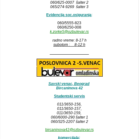
060/625-0007 šalter 2
065/274-9269 šalter 3
Evidencija soc.osiguranja
:
060/5555-823
060/6250-008
k.zorke5@ozbulevar.rs
radno vreme: 8-17 h
subotom : 8-12 h
__________________
Savski venac, Beograd
Bircaninova 42
Studentski servis
011/3650-156,
011/3650-157
,
011/3650-159,
060/6000-290 šalter 1
060/325-2207 šalter 2
bircaninova42@ozbulevar.rs
komercijala: