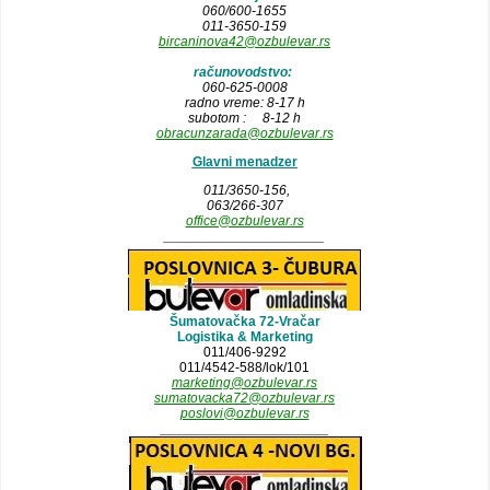
060/600-1655
011-3650-159
bircaninova42@ozbulevar.rs
računovodstvo:
060-625-0008
radno vreme: 8-17 h
subotom : 8-12 h
obracunzarada@ozbulevar.rs
Glavni menadzer
011/3650-156,
063/266-307
office@ozbulevar.rs
_____________________
Šumatovačka 72-Vračar
Logistika & Marketing
011/406-9292
011/4542-588/lok/101
marketing@ozbulevar.rs
sumatovacka72@ozbulevar.rs
poslovi@ozbulevar.rs
______________________