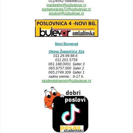
011/4542-588/lok/101
marketing@ozbulevar.rs
sumatovacka72@ozbulevar.rs
poslovi@ozbulevar.rs
______________________
Novi Beograd
Otona Župančića 32a
011.26.99.88.6
011.201.5759
061.188.0001 šalter 3
065.6757.000 šaler 2
065.2749.309 šalter 1
radno vreme : 9-17 h.
studentskiservis@ozbulevar.rs