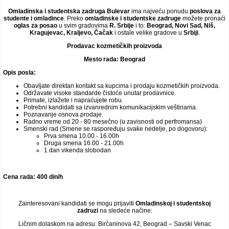
Video oglasi
Omladinska i studentska zadruga Bulevar
ima najveću ponudu
poslova za
studente i omladince
. Preko
omladinske i studentske zadruge
možete pronaći
oglas za posao
u svim gradovima
R. Srbije
i to:
Beograd, Novi Sad, Niš,
Kragujevac, Kraljevo, Čačak
i ostale velike gradove u
Srbiji
.
Prodavac kozmetičkih proizvoda
Mesto rada: Beograd
Opis posla:
Obavljate direktan kontakt sa kupcima i prodaju kozmetičkih proizvoda.
Održavate visoke standarde čistoće unutar prodavnice.
Primate, izlažete i napraćujete robu.
Potrebni kandidati sa izvanrednim komunikacijskim veštinama.
Poznavanje osnova prodaje.
Radno vreme od 20 - 80 mesečno (u zavisnosti od perfromansa)
Smenski rad (Smene se raspoređuju svake nedelje, po dogovoru):
Prva smena 10.00 - 16.00h
Druga smena 16.00 - 21.00h
1 dan vikenda slobodan
Cena rada: 400 din/h
Zainteresovani kandidati se mogu prijaviti
Omladinskoj i studentskoj
zadruzi
na sledeće načine:
Ličnim dolaskom na adresu: Birčaninova 42, Beograd – Savski Venac