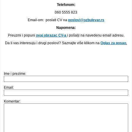
Telefonom:
060 5555 823
Email-om: poslati CV na
poslovi@ozbulevar.rs
Napomena:
Preuzmi i popuni
ovaj obrazac CV-a
i pošalji na navedenu email adresu.
Da li vas interesuju i drugi poslovi? Saznajte više klikom na
Oglas za posao
.
Ime i prezime:
Email:
Komentar: