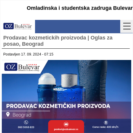
Omladinska i studentska zadruga Bulevar
Prodavac kozmetickih proizvoda | Oglas za
Početna
posao, Beograd
Usluge
Postavljen 17. 09. 2024 - 07:15
Uputstva
Cenovnik
Kontakt
Lokacija
Pristupanje
Obrasci