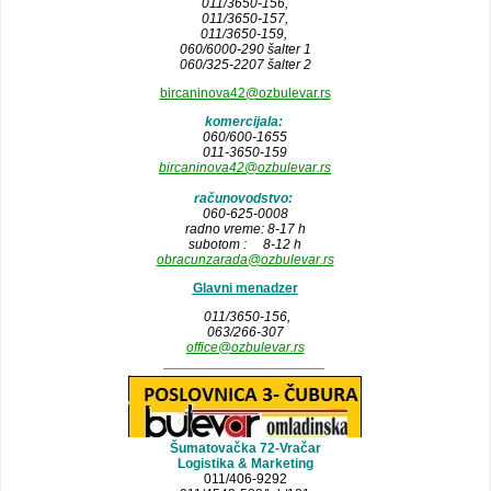
011/3650-156,
011/3650-157
,
011/3650-159,
060/6000-290 šalter 1
060/325-2207 šalter 2
bircaninova42@ozbulevar.rs
komercijala:
060/600-1655
011-3650-159
bircaninova42@ozbulevar.rs
računovodstvo:
060-625-0008
radno vreme: 8-17 h
subotom : 8-12 h
obracunzarada@ozbulevar.rs
Glavni menadzer
011/3650-156,
063/266-307
office@ozbulevar.rs
_____________________
Šumatovačka 72-Vračar
Logistika & Marketing
011/406-9292