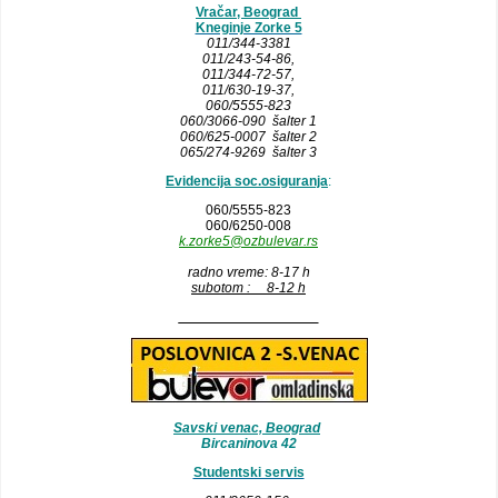
Vračar, Beograd
Kneginje Zorke 5
011/344-3381
011/243-54-86
,
011/344-72-57,
011/630-19-37,
060/5555-823
060/3066-090 šalter 1
060/625-0007 šalter 2
065/274-9269 šalter 3
Evidencija soc.osiguranja
:
060/5555-823
060/6250-008
k.zorke5@ozbulevar.rs
radno vreme: 8-17 h
subotom : 8-12 h
__________________
Savski venac, Beograd
Bircaninova 42
Studentski servis