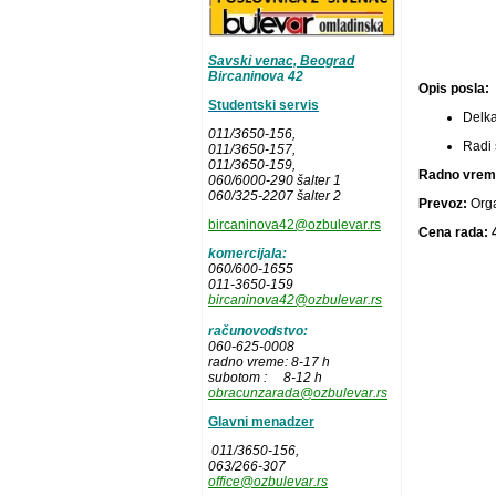
Savski venac, Beograd
Bircaninova 42
Opis posla:
Studentski servis
Delka
011/3650-156,
Radi
011/3650-157
,
011/3650-159,
Radno vrem
060/6000-290 šalter 1
060/325-2207 šalter 2
Prevoz:
Org
bircaninova42@ozbulevar.rs
Cena rada: 
komercijala:
060/600-1655
011-3650-159
bircaninova42@ozbulevar.rs
računovodstvo:
060-625-0008
radno vreme: 8-17 h
subotom : 8-12 h
obracunzarada@ozbulevar.rs
Glavni menadzer
011/3650-156,
063/266-307
office@ozbulevar.rs