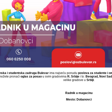
ska i studentska zadruga Bulevar
ima najveću ponudu
poslova za studente i o
ožete pronaći
oglas za posao
u svim gradovima
R. Srbije
i to:
Beograd, Novi Sad,
velike gradove u
Srbiji
.
Radnik u magacinu
Mesto:
Dobanovci