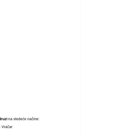
druzi
na sledeće načine:
- Vračar