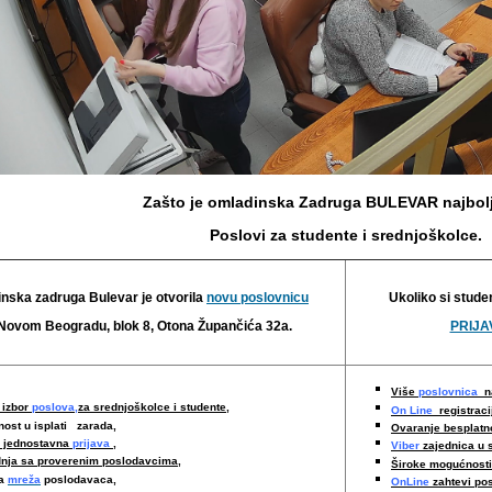
Zašto je omladinska Zadruga BULEVAR najbolj
Poslovi za studente i srednjoškolce.
nska zadruga Bulevar je otvorila
novu poslovnicu
Ukoliko si stude
Novom Beogradu, blok 8, Otona Župančića 32a.
PRIJAV
Više
poslovnica
na
 izbor
poslova,
za srednjoškolce i studente,
On Line
registraci
nost u isplati zarada,
Ovaranje besplat
i jednostavna
prijava
,
Viber
zajednica u 
nja sa proverenim poslodavcima
,
Široke mogućnost
ka
mreža
poslodavaca,
OnLine
zahtevi po