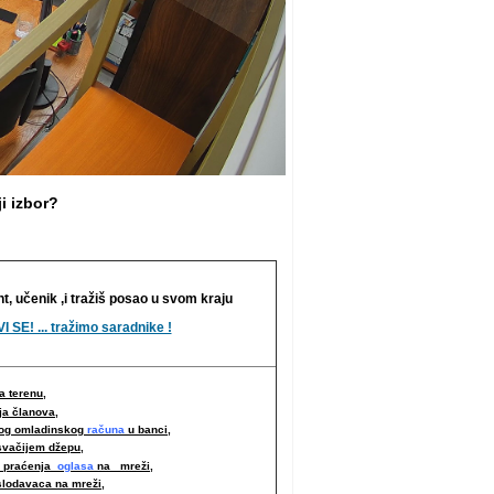
i izbor?
nt, učenik ,i tražiš posao u svom kraju
I SE! ... tražimo saradnike !
 terenu,
ja članova,
nog omladinskog
računa
u banci,
svačijem džepu,
i praćenja
oglasa
na mreži,
slodavaca na mreži
,