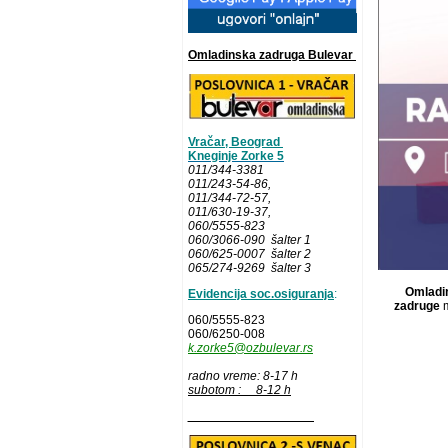
Omladinska zadruga Bulevar
Vračar, Beograd
Kneginje Zorke 5
011/344-3381
011/243-54-86
,
011/344-72-57,
011/630-19-37,
060/5555-823
060/3066-090 šalter 1
060/625-0007 šalter 2
065/274-9269 šalter 3
Omladin
Evidencija soc.osiguranja
:
zadruge
m
060/5555-823
060/6250-008
k.zorke5@ozbulevar.rs
radno vreme: 8-17 h
subotom : 8-12 h
__________________