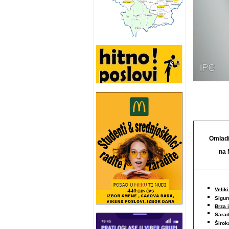
Omladi
na 
Veliki
Sigur
Brza 
Sarad
Širo