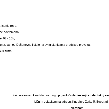
risanje robe.
 se povremeno.
e
: 08 - 16h;
anizovan od Dušanovca i staje na svim stanicama gradskog prevoza.
400 din/h
Zainteresovani kandidati se mogu prijaviti
Omladinskoj i studentskoj za
Ličnim dolaskom na adresu: Kneginje Zorke 5, Beograd 
Telefonom: