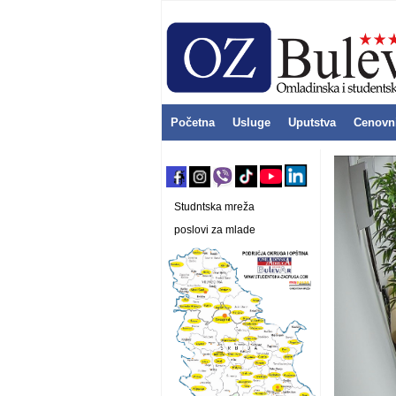
Početna
Usluge
Uputstva
Cenovn
Studntska mreža
poslovi za mlade