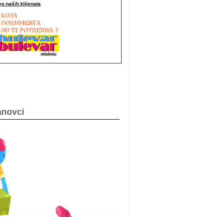
o naših klijenata
anovci