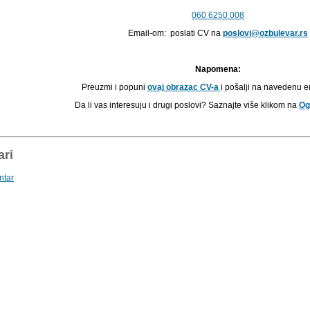
060 6250 008
Email-om: poslati CV na
poslovi@ozbulevar.rs
Napomena:
Preuzmi i popuni
ovaj obrazac CV-a
i pošalji na navedenu e
Da li vas interesuju i drugi poslovi? Saznajte više klikom na
Og
ri
ntar