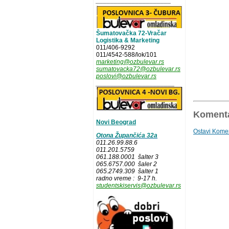
_____________________
Šumatovačka 72-Vračar
Logistika & Marketing
011/406-9292
011/4542-588/lok/101
marketing@ozbulevar.rs
sumatovacka72@ozbulevar.rs
poslovi@ozbulevar.rs
______________________
Komenta
Novi Beograd
Ostavi Kome
Otona Župančića 32a
011.26.99.88.6
011.201.5759
061.188.0001 šalter 3
065.6757.000 šaler 2
065.2749.309 šalter 1
radno vreme : 9-17 h.
studentskiservis@ozbulevar.rs