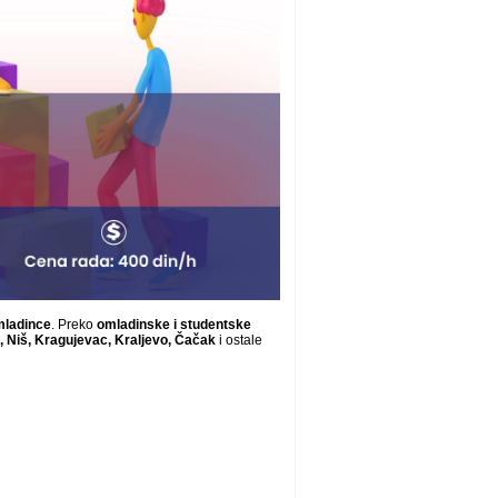
mladince
. Preko
omladinske i studentske
 Niš, Kragujevac, Kraljevo, Čačak
i ostale