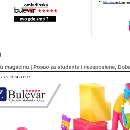
Merimo
zadovoljstv
i
u magacinu | Posao za studente i nezaposlene, Dob
27. 09. 2024 - 06:37