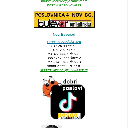
sumatovacka72@ozbulevar.rs
poslovi@ozbulevar.rs
______________________
Novi Beograd
Otona Župančića 32a
011.26.99.88.6
011.201.5759
061.188.0001 šalter 3
065.6757.000 šaler 2
065.2749.309 šalter 1
radno vreme : 9-17 h.
studentskiservis@ozbulevar.rs