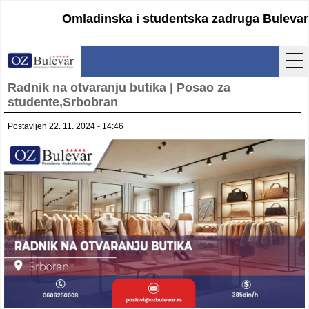
Omladinska i studentska zadruga Bulevar
Radnik na otvaranju butika | Posao za
Početna
studente,Srbobran
Usluge
Postavljen 22. 11. 2024 - 14:46
Uputstva
Cenovnik
Kontakt
Lokacija
Pristupanje
Obrasci