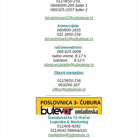
011/3650-159,
060/6000-290 šalter 1
060/325-2207 šalter 2
bircaninova42@ozbulevar.rs
komercijala:
060/600-1655
011-3650-159
bircaninova42@ozbulevar.rs
računovodstvo:
060-625-0008
radno vreme: 8-17 h
subotom : 8-12 h
obracunzarada@ozbulevar.rs
Glavni menadzer
011/3650-156,
063/266-307
office@ozbulevar.rs
_____________________
Šumatovačka 72-Vračar
Logistika & Marketing
011/406-9292
011/4542-588/lok/101
marketing@ozbulevar.rs