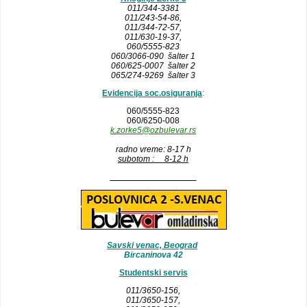
011/344-3381
011/243-54-86
,
011/344-72-57,
011/630-19-37,
060/5555-823
060/3066-090 šalter 1
060/625-0007 šalter 2
065/274-9269 šalter 3
Evidencija soc.osiguranja
:
060/5555-823
060/6250-008
k.zorke5@ozbulevar.rs
radno vreme: 8-17 h
subotom : 8-12 h
__________________
Savski venac, Beograd
Bircaninova 42
Studentski servis
011/3650-156,
011/3650-157
,