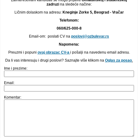
Zainteresovani kandidati se mogu prijaviti
Omladinskoj i studentskoj
zadruzi
na sledeće načine:
Ličnim dolaskom na adresu:
Kneginje Zorke 5, Beograd - Vračar
Telefonom:
060/625-000-8
Email-om: poslati CV na
poslovi@ozbulevar.rs
Napomena:
Preuzmi i popuni
ovaj obrazac CV-a
i pošalji na navedenu email adresu.
Da li vas interesuju i drugi poslovi? Saznajte više klikom na
Oglas za posao
.
Ime i prezime:
Email:
Komentar: