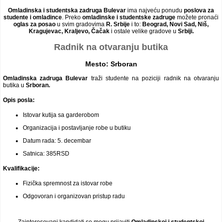
Video oglasi
Omladinska i studentska zadruga Bulevar
ima najveću ponudu
poslova za
studente i omladince
. Preko
omladinske i studentske zadruge
možete pronaći
oglas za posao
u svim gradovima
R. Srbije
i to:
Beograd, Novi Sad, Niš,
Kragujevac, Kraljevo, Čačak
i ostale velike gradove u
Srbiji.
Radnik na otvaranju butika
Mesto:
Srboran
Omladinska zadruga Bulevar
traži studente na poziciji radnik na otvaranju
butika u
Srboran.
Opis posla:
Istovar kutija sa garderobom
Organizacija i postavljanje robe u butiku
Datum rada: 5. decembar
Satnica: 385RSD
Kvalifikacije:
Fizička spremnost za istovar robe
Odgovoran i organizovan pristup radu