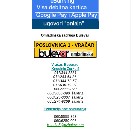
Omladinska zadruga Bulevar
Vračar, Beograd
Kneginje Zorke 5
011/344-3381
011/243-54-86
,
011/344-72-57,
011/630-19-37,
060/5555-823
060/3066-090 šalter 1
060/625-0007 šalter 2
065/274-9269 šalter 3
Evidencija soc.osiguranja
:
060/5555-823
060/6250-008
k.zorke5@ozbulevar.rs