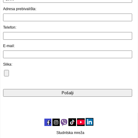
Video oglasi
Adresa prebivališta:
Telefon:
E-mail:
Slika:
Studntska mreža