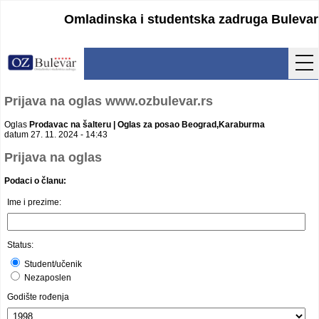
Omladinska i studentska zadruga Bulevar
Početna
Prijava na oglas www.ozbulevar.rs
Usluge
Oglas
Prodavac na šalteru | Oglas za posao Beograd,Karaburma
datum 27. 11. 2024 - 14:43
Uputstva
Prijava na oglas
Podaci o članu:
Cenovnik
Ime i prezime:
Kontakt
Lokacija
Status:
Student/učenik
Pristupanje
Nezaposlen
Godište rođenja
Obrasci