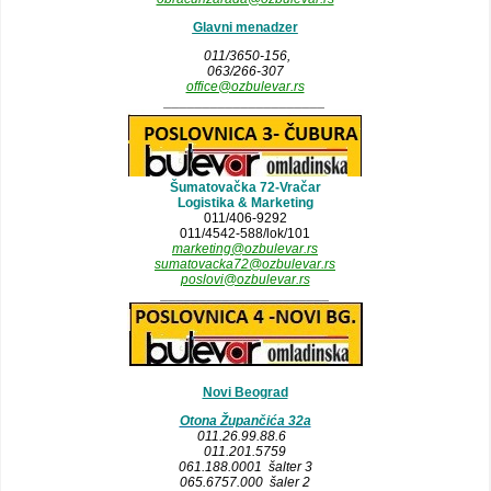
Glavni menadzer
011/3650-156,
063/266-307
office@ozbulevar.rs
_____________________
Šumatovačka 72-Vračar
Logistika & Marketing
011/406-9292
011/4542-588/lok/101
marketing@ozbulevar.rs
sumatovacka72@ozbulevar.rs
poslovi@ozbulevar.rs
______________________
Novi Beograd
Otona Župančića 32a
011.26.99.88.6
011.201.5759
061.188.0001 šalter 3
065.6757.000 šaler 2