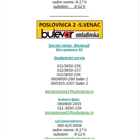
radno vreme: 8-17 h
subotom : 8-12 h
__________________
Savski venac, Beograd
Bircaninova 42
Studentski servis
011/3650-156,
011/3650-157
,
011/3650-159,
060/6000-290 šalter 1
060/325-2207 šalter 2
bircaninova42@ozbulevar.rs
komercijala:
060/600-1655
011-3650-159
bircaninova42@ozbulevar.rs
računovodstvo:
060-625-0008
radno vreme: 8-17 h
subotom : 8-12 h
obracunzarada@ozbulevar.rs