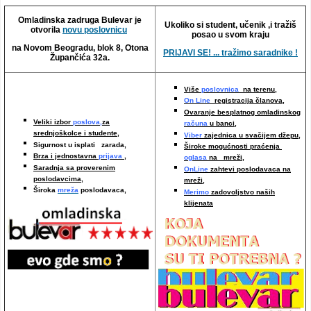
Video oglasi
Omladinska zadruga Bulevar je
Ukoliko si student, učenik ,i tražiš
otvorila
novu poslovnicu
posao u svom kraju
na Novom Beogradu, blok 8, Otona
PRIJAVI SE! ... tražimo saradnike !
Župančića 32a.
Više
poslovnica
na terenu,
On Line
registracija članova,
Ovaranje besplatnog omladinskog
Veliki izbor
poslova,
za
računa
u banci,
srednjoškolce i studente,
Viber
zajednica u svačijem džepu,
Sigurnost u isplati zarada,
Široke mogućnosti praćenja
Brza i jednostavna
prijava
,
oglasa
na mreži,
Saradnja sa proverenim
OnLine
zahtevi poslodavaca na
poslodavcima
,
mreži
,
Široka
mreža
poslodavaca,
Merimo
zadovoljstvo naših
klijenata