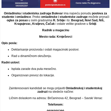
Omladinska i studentska zadruga Bulevar
ima najveću ponudu
poslova za
studente i omladince
. Preko
omladinske i studentske zadruge
možete pronaći
oglas za posao
u svim gradovima
R. Srbije
i to:
Beograd, Novi Sad, Niš,
Kragujevac, Kraljevo, Čačak
i ostale velike gradove u
Srbiji
.
Radnik u magacinu
Mesto rada:
Krnješevci
Opis posla:
Deklarisanje proizvoda i ostali magacinski poslovi.
Rad u dinamičnom okruženju.
Radni uslovi:
Isplata zarade dva puta mesečno.
Organizovan prevoz do lokacije.
Zainteresovani kandidati se mogu prijaviti
Omladinskoj i studentskoj
zadruzi
na sledeće načine:
Ličnim dolaskom na adresu: Birčaninova 42, Beograd – Savski Venac
Telefonom:
0606000290