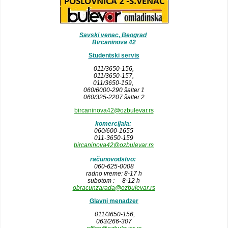
Savski venac, Beograd
Bircaninova 42
Studentski servis
011/3650-156,
011/3650-157
,
011/3650-159,
060/6000-290 šalter 1
060/325-2207 šalter 2
bircaninova42@ozbulevar.rs
komercijala:
060/600-1655
011-3650-159
bircaninova42@ozbulevar.rs
računovodstvo:
060-625-0008
radno vreme: 8-17 h
subotom : 8-12 h
obracunzarada@ozbulevar.rs
Glavni menadzer
011/3650-156,
063/266-307