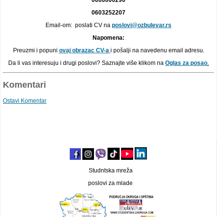
0603252207
Email-om: poslati CV na
poslovi@ozbulevar.rs
Napomena:
Preuzmi i popuni
ovaj obrazac CV-a
i pošalji na navedenu email adresu.
Da li vas interesuju i drugi poslovi? Saznajte više klikom na
Oglas za posao
.
Komentari
Ostavi Komentar
Studntska mreža
poslovi za mlade