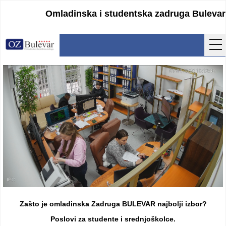
Omladinska i studentska zadruga Bulevar
Početna
Usluge
Uputstva
Cenovnik
Kontakt
Lokacija
Pristupanje
Zašto je omladinska Zadruga BULEVAR najbolji izbor?
Obrasci
Poslovi za studente i srednjoškolce.