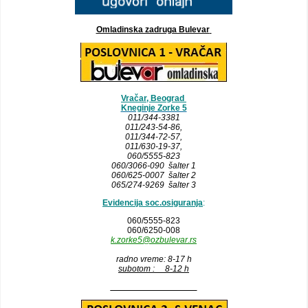
Omladinska zadruga Bulevar
Vračar, Beograd
Kneginje Zorke 5
011/344-3381
011/243-54-86
,
011/344-72-57,
011/630-19-37,
060/5555-823
060/3066-090 šalter 1
060/625-0007 šalter 2
065/274-9269 šalter 3
Evidencija soc.osiguranja
:
060/5555-823
060/6250-008
k.zorke5@ozbulevar.rs
radno vreme: 8-17 h
subotom : 8-12 h
__________________