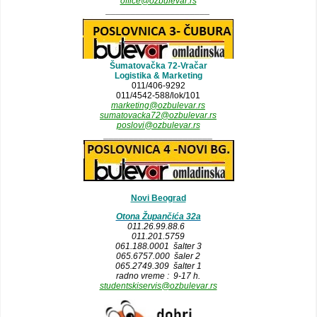
office@ozbulevar.rs
_____________________
Šumatovačka 72-Vračar
Logistika & Marketing
011/406-9292
011/4542-588/lok/101
marketing@ozbulevar.rs
sumatovacka72@ozbulevar.rs
poslovi@ozbulevar.rs
______________________
Novi Beograd
Otona Župančića 32a
011.26.99.88.6
011.201.5759
061.188.0001 šalter 3
065.6757.000 šaler 2
065.2749.309 šalter 1
radno vreme : 9-17 h.
studentskiservis@ozbulevar.rs