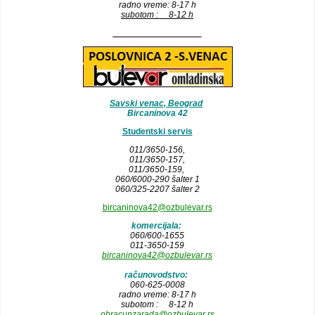
radno vreme: 8-17 h
subotom : 8-12 h
__________________
Savski venac, Beograd
Bircaninova 42
Studentski servis
011/3650-156,
011/3650-157
,
011/3650-159,
060/6000-290 šalter 1
060/325-2207 šalter 2
bircaninova42@ozbulevar.rs
komercijala:
060/600-1655
011-3650-159
bircaninova42@ozbulevar.rs
računovodstvo:
060-625-0008
radno vreme: 8-17 h
subotom : 8-12 h
obracunzarada@ozbulevar.rs