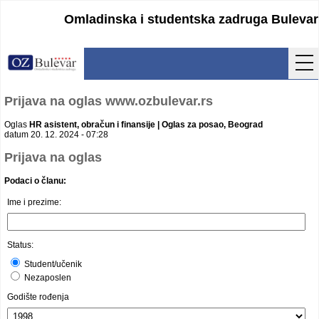
Omladinska i studentska zadruga Bulevar
Početna
Prijava na oglas www.ozbulevar.rs
Usluge
Oglas
HR asistent, obračun i finansije | Oglas za posao, Beograd
datum 20. 12. 2024 - 07:28
Uputstva
Prijava na oglas
Podaci o članu:
Cenovnik
Ime i prezime:
Kontakt
Lokacija
Status:
Student/učenik
Pristupanje
Nezaposlen
Godište rođenja
Obrasci