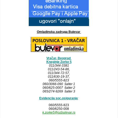
Omladinska zadruga Bulevar
Vračar, Beograd
Kneginje Zorke 5
011/344-3381
011/243-54-86
,
011/344-72-57,
011/630-19-37,
060/5555-823
060/3066-090 šalter 1
060/625-0007 šalter 2
065/274-9269 šalter 3
Evidencija soc.osiguranja
:
060/5555-823
060/6250-008
k.zorke5@ozbulevar.rs