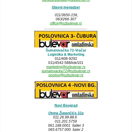
Glavni menadzer
011/3650-156,
063/266-307
office@ozbulevar.rs
_____________________
Šumatovačka 72-Vračar
Logistika & Marketing
011/406-9292
011/4542-588/lok/101
marketing@ozbulevar.rs
sumatovacka72@ozbulevar.rs
poslovi@ozbulevar.rs
______________________
Novi Beograd
Otona Župančića 32a
011.26.99.88.6
011.201.5759
061.188.0001 šalter 3
065.6757.000 šaler 2