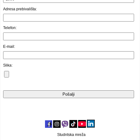
Video oglasi
Adresa prebivališta:
Telefon:
E-mail:
Slika:
Studntska mreža