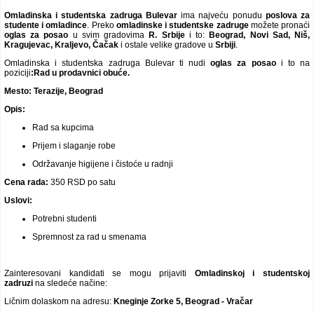
Video oglasi
Omladinska i studentska zadruga Bulevar
ima najveću ponudu
poslova za
studente i omladince
. Preko
omladinske i studentske zadruge
možete pronaći
oglas za posao
u svim gradovima
R. Srbije
i to:
Beograd, Novi Sad, Niš,
Kragujevac, Kraljevo, Čačak
i ostale velike gradove u
Srbiji
.
Omladinska i studentska zadruga Bulevar ti nudi
oglas za posao
i to na
poziciji
:
Rad u prodavnici obuće
.
Mesto:
Terazije, Beograd
Opis:
Rad sa kupcima
Prijem i slaganje robe
Održavanje higijene i čistoće u radnji
Cena rada:
350 RSD po satu
Uslovi:
Potrebni studenti
Spremnost za rad u smenama
Zainteresovani kandidati se mogu prijaviti
Omladinskoj i studentskoj
zadruzi
na sledeće načine:
Ličnim dolaskom na adresu:
Kneginje Zorke 5, Beograd - Vračar