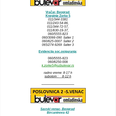
Vračar, Beograd
Kneginje Zorke 5
011/344-3381
011/243-54-86
,
011/344-72-57,
011/630-19-37,
060/5555-823
060/3066-090 šalter 1
060/625-0007 šalter 2
065/274-9269 šalter 3
Evidencija soc.osiguranja
:
060/5555-823
060/6250-008
k.zorke5@ozbulevar.rs
radno vreme: 8-17 h
subotom : 8-12 h
__________________
Savski venac, Beograd
Bircaninova 42