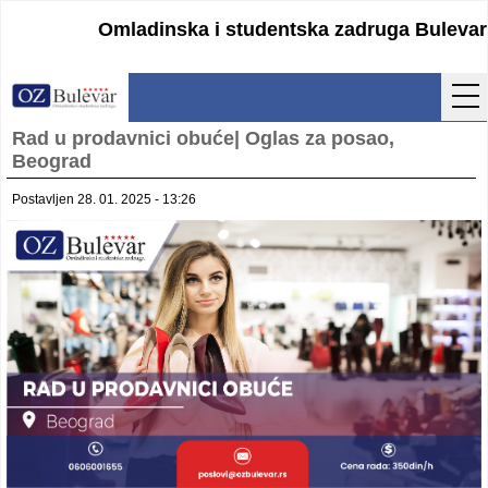
Omladinska i studentska zadruga Bulevar
Rad u prodavnici obuće| Oglas za posao,
Početna
Beograd
Usluge
Postavljen 28. 01. 2025 - 13:26
Uputstva
Cenovnik
Kontakt
Lokacija
Pristupanje
Obrasci