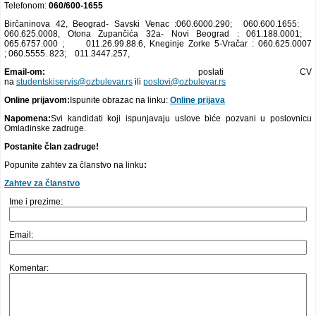
Telefonom:
060/600-1655
Birčaninova 42, Beograd- Savski Venac :060.6000.290; 060.600.1655:
060.625.0008, Otona Zupančića 32a- Novi Beograd : 061.188.0001;
065.6757.000 ; 011.26.99.88.6, Kneginje Zorke 5-Vračar : 060.625.0007
; 060.5555. 823; 011.3447.257,
Email-om:
poslati CV
na
studentskiservis@ozbulevar.rs
ili
poslovi@ozbulevar.rs
Online prijavom:
Ispunite obrazac na linku:
Online prijava
Napomena:
Svi kandidati koji ispunjavaju uslove biće pozvani u poslovnicu
Omladinske zadruge.
Postanite član zadruge!
Popunite zahtev za članstvo na linku
:
Zahtev za članstvo
Ime i prezime:
Email:
Komentar: