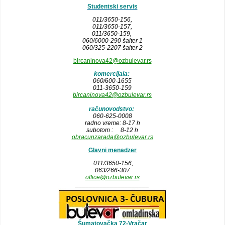
Studentski servis
011/3650-156,
011/3650-157
,
011/3650-159,
060/6000-290 šalter 1
060/325-2207 šalter 2
bircaninova42@ozbulevar.rs
komercijala:
060/600-1655
011-3650-159
bircaninova42@ozbulevar.rs
računovodstvo:
060-625-0008
radno vreme: 8-17 h
subotom : 8-12 h
obracunzarada@ozbulevar.rs
Glavni menadzer
011/3650-156,
063/266-307
office@ozbulevar.rs
_____________________
Šumatovačka 72-Vračar