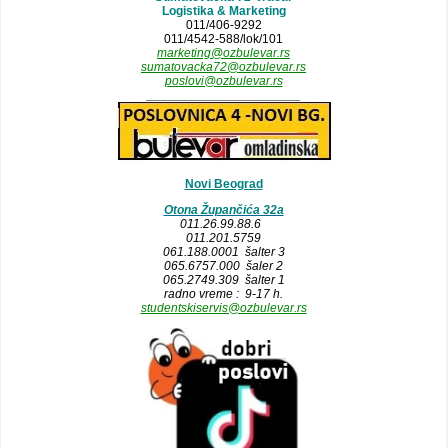
Logistika & Marketing
011/406-9292
011/4542-588/lok/101
marketing@ozbulevar.rs
sumatovacka72@ozbulevar.rs
poslovi@ozbulevar.rs
______________________
Novi Beograd
Otona Župančića 32a
011.26.99.88.6
011.201.5759
061.188.0001 šalter 3
065.6757.000 šaler 2
065.2749.309 šalter 1
radno vreme : 9-17 h.
studentskiservis@ozbulevar.rs