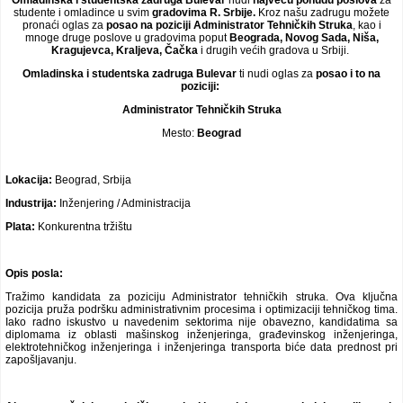
Omladinska i studentska zadruga Bulevar
nudi
najveću ponudu poslova
za
studente i omladince
u svim
gradovima R.
Srbije.
Kroz našu zadrugu možete
Video oglasi
pronaći oglas za
posao na poziciji
Administrator Tehničkih Struka
, kao i
mnoge druge poslove u gradovima poput
Beograda, Novog Sada, Niša,
Kragujevca, Kraljeva, Čačka
i drugih većih gradova u Srbiji.
Omladinska i studentska zadruga Bulevar
ti nudi oglas za
posao
i to na
poziciji:
Administrator Tehničkih Struka
Mesto:
Beograd
Lokacija:
Beograd, Srbija
Industrija:
Inženjering / Administracija
Plata:
Konkurentna tržištu
Opis posla:
Tražimo kandidata za poziciju Administrator tehničkih struka. Ova ključna
pozicija pruža podršku administrativnim procesima i optimizaciji tehničkog tima.
Iako radno iskustvo u navedenim sektorima nije obavezno, kandidatima sa
diplomama iz oblasti mašinskog inženjeringa, građevinskog inženjeringa,
elektrotehničkog inženjeringa i inženjeringa transporta biće data prednost pri
zapošljavanju.