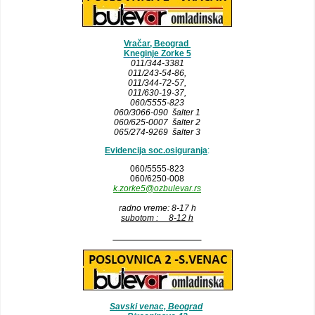
Vračar, Beograd
Kneginje Zorke 5
011/344-3381
011/243-54-86
,
011/344-72-57,
011/630-19-37,
060/5555-823
060/3066-090 šalter 1
060/625-0007 šalter 2
065/274-9269 šalter 3
Evidencija soc.osiguranja
:
060/5555-823
060/6250-008
k.zorke5@ozbulevar.rs
radno vreme: 8-17 h
subotom : 8-12 h
__________________
Savski venac, Beograd