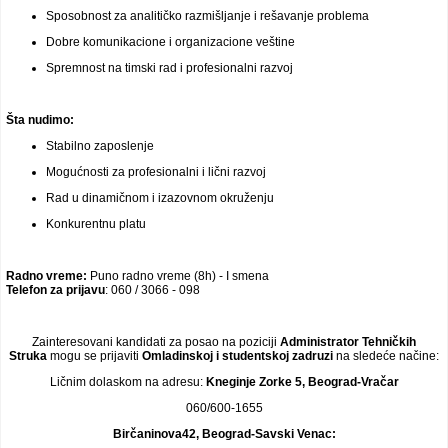
Sposobnost za analitičko razmišljanje i rešavanje problema
Dobre komunikacione i organizacione veštine
Spremnost na timski rad i profesionalni razvoj
Šta nudimo:
Stabilno zaposlenje
Mogućnosti za profesionalni i lični razvoj
Rad u dinamičnom i izazovnom okruženju
Konkurentnu platu
Radno vreme:
Puno radno vreme (8h) - I smena
Telefon za prijavu
: 060 / 3066 - 098
Zainteresovani kandidati za posao na poziciji
Administrator Tehničkih
Struka
mogu se prijaviti
Omladinskoj i studentskoj zadruzi
na sledeće načine:
Ličnim dolaskom na adresu:
Kneginje Zorke 5, Beograd-Vračar
060/600-1655
Birčaninova42, Beograd-Savski Venac: