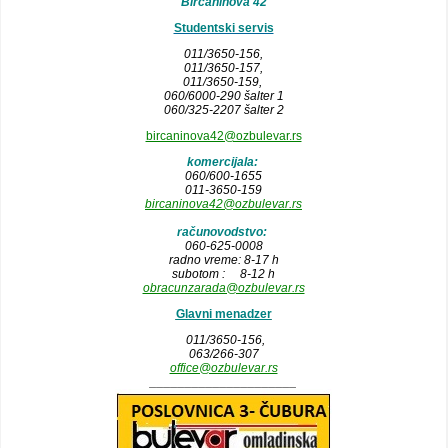
Bircaninova 42
Studentski servis
011/3650-156,
011/3650-157
,
011/3650-159,
060/6000-290 šalter 1
060/325-2207 šalter 2
bircaninova42@ozbulevar.rs
komercijala:
060/600-1655
011-3650-159
bircaninova42@ozbulevar.rs
računovodstvo:
060-625-0008
radno vreme: 8-17 h
subotom : 8-12 h
obracunzarada@ozbulevar.rs
Glavni menadzer
011/3650-156,
063/266-307
office@ozbulevar.rs
_____________________