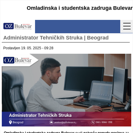
Omladinska i studentska zadruga Bulevar
Administrator Tehničkih Struka | Beograd
Početna
Postavljen 19. 05. 2025 - 09:28
Usluge
Uputstva
Cenovnik
Kontakt
Lokacija
Pristupanje
Obrasci