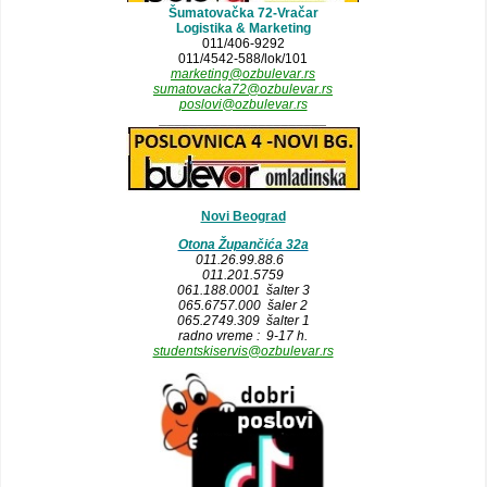
Šumatovačka 72-Vračar
Logistika & Marketing
011/406-9292
011/4542-588/lok/101
marketing@ozbulevar.rs
sumatovacka72@ozbulevar.rs
poslovi@ozbulevar.rs
______________________
Novi Beograd
Otona Župančića 32a
011.26.99.88.6
011.201.5759
061.188.0001 šalter 3
065.6757.000 šaler 2
065.2749.309 šalter 1
radno vreme : 9-17 h.
studentskiservis@ozbulevar.rs