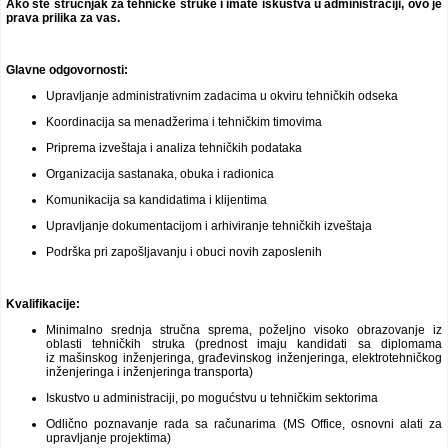
Ako ste stručnjak za tehničke struke i imate iskustva u administraciji, ovo je
prava prilika za vas.
Glavne odgovornosti:
Upravljanje administrativnim zadacima u okviru tehničkih odseka
Koordinacija sa menadžerima i tehničkim timovima
Priprema izveštaja i analiza tehničkih podataka
Organizacija sastanaka, obuka i radionica
Komunikacija sa kandidatima i klijentima
Upravljanje dokumentacijom i arhiviranje tehničkih izveštaja
Podrška pri zapošljavanju i obuci novih zaposlenih
Kvalifikacije:
Minimalno srednja stručna sprema, poželjno visoko obrazovanje iz
oblasti tehničkih struka (prednost imaju kandidati sa diplomama
iz mašinskog inženjeringa, građevinskog inženjeringa, elektrotehničkog
inženjeringa i inženjeringa transporta)
Iskustvo u administraciji, po mogućstvu u tehničkim sektorima
Odlično poznavanje rada sa računarima (MS Office, osnovni alati za
upravljanje projektima)