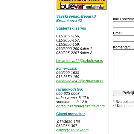
Savski venac, Beograd
Ime i prezim
Bircaninova 42
Studentski servis
Email:
011/3650-156,
011/3650-157
,
011/3650-159,
Komentar:
060/6000-290 šalter 1
060/325-2207 šalter 2
bircaninova42@ozbulevar.rs
komercijala:
060/600-1655
011-3650-159
bircaninova42@ozbulevar.rs
računovodstvo:
060-625-0008
radno vreme: 8-17 h
* Sva polja 
subotom : 8-12 h
** Komentar 
obracunzarada@ozbulevar.rs
Glavni menadzer
011/3650-156,
063/266-307
office@ozbulevar.rs