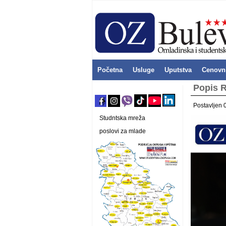
Početna
Usluge
Uputstva
Cenovn
Popis R
Postavljen 
Studntska mreža
poslovi za mlade