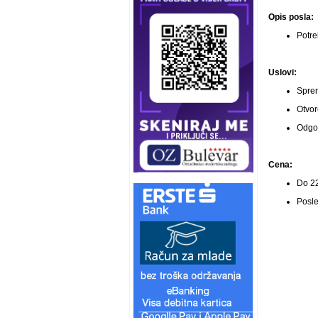
Opis posla:
Potre
Uslovi:
Sprem
Otvor
Odgov
Cena:
Do 22
Posle