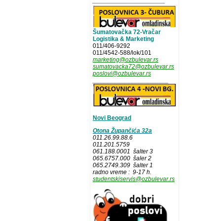
_____________________
Šumatovačka 72-Vračar
Logistika & Marketing
011/406-9292
011/4542-588/lok/101
marketing@ozbulevar.rs
sumatovacka72@ozbulevar.rs
poslovi@ozbulevar.rs
______________________
Novi Beograd
Otona Župančića 32a
011.26.99.88.6
011.201.5759
061.188.0001 šalter 3
065.6757.000 šaler 2
065.2749.309 šalter 1
radno vreme : 9-17 h.
studentskiservis@ozbulevar.rs