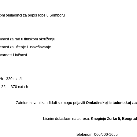
bni omladinci za popis robe u Somboru
nost za rad u timskom okruženju
enost za učenje i usavršavanje
ornost i tačnost
h - 330 rsd / h
 22h - 370 rsd / h
Zainteresovani kandidati se mogu prijaviti
Omladinskoj i studentskoj za
Ličnim dolaskom na adresu:
Kneginje Zorke 5, Beograd
Telefonom: 060/600-1655