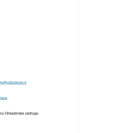
,
vis@ozbulevar.rs
ijava
nicu Omladinske zadruge.