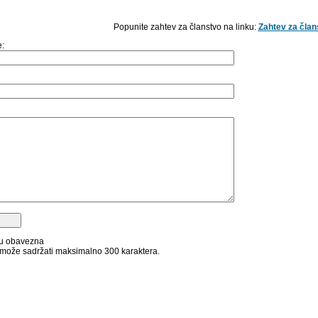
Popunite zahtev za članstvo na linku:
Zahtev za član
e:
su obavezna
može sadržati maksimalno 300 karaktera.