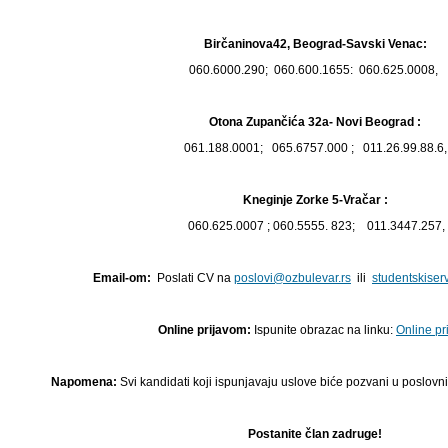
Birčaninova42, Beograd-Savski Venac:
060.6000.290; 060.600.1655: 060.625.0008,
Otona Zupančića 32a- Novi Beograd :
061.188.0001; 065.6757.000 ; 011.26.99.88.6
Kneginje Zorke 5-Vračar :
060.625.0007 ; 060.5555. 823; 011.3447.257,
Email-om:
Poslati CV na
poslovi@ozbulevar.rs
ili
studentskiser
Online prijavom:
Ispunite obrazac na linku:
Online pr
Napomena:
Svi kandidati koji ispunjavaju uslove biće pozvani u poslov
Postanite član zadruge!