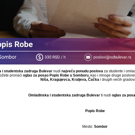
 i studentska zadruga Bulevar
nudi
najveću ponudu poslova
za studente i omla
ožete pronaći
oglas za posao
Popis Robe
u Somboru
, kao i mnoge druge poslov
Niša, Kragujevca, Kraljeva, Čačka
i drugih većih gradova
Omladinska i studentska zadruga Bulevar
ti nudi
oglas za pos
Popis Robe
Mesto:
Sombor