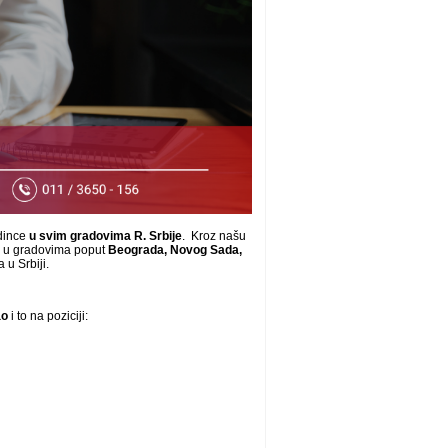
dince
u svim gradovima R. Srbije
. Kroz našu
e u gradovima poput
Beograda, Novog Sada,
 u Srbiji.
ao
i to na poziciji: