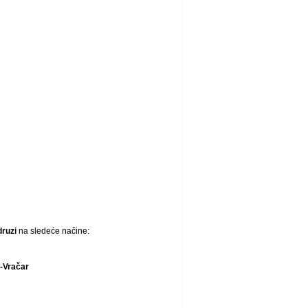
druzi
na sledeće načine:
-Vračar