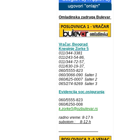
Omladinska zadruga Bulevar
Vračar, Beograd
Kneginje Zorke 5
011/344-3381
011/243-54-86
,
011/344-72-57,
011/630-19-37,
060/5555-823
060/3066-090 šalter 1
060/625-0007 šalter 2
065/274-9269 šalter 3
Evidencija soc.osiguranja
:
060/5555-823
060/6250-008
k.zorke5@ozbulevar.rs
radno vreme: 8-17 h
subotom : 8-12 h
__________________