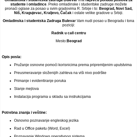
Omladinska i studentska zadruga Bulevar
ima
najveću ponudu
poslova za
studente i omladince
. Preko omladinske i studentske zadruge možete
Video oglasi
pronaći oglase za posao u svim gradovima R. Srbije i to:
Beograd, Novi Sad,
Niš, Kragujevac, Kraljevo, Čačak
i ostale velike gradove u Srbiji.
Omladinska i studentska Zadruga Bulevar
Vam nudi posao u Beogradu i tona
poziciji:
Radnik u call centru
Mesto:
Beograd
Opis posla:
Pružanje osnovne pomoći korisnicima prema pripremljenim uputstvima
Preusmeravanje složenijih zahteva na viši nivo podrške
Primanje i evidentiranje poruka
Slanje mejlova
Instalacija programa u skladu sa instrukcijama
Potrebna znanja i veštine:
Osnovno poznavanje engleskog jezika
Rad u Office paketu (Word, Excel)
Poznavanje Windows operativnog sistema