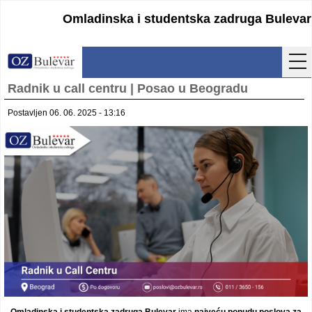
Omladinska i studentska zadruga Bulevar
Radnik u call centru | Posao u Beogradu
Početna
Postavljen 06. 06. 2025 - 13:16
Usluge
Uputstva
Cenovnik
Kontakt
Lokacija
Pristupanje
Obrasci