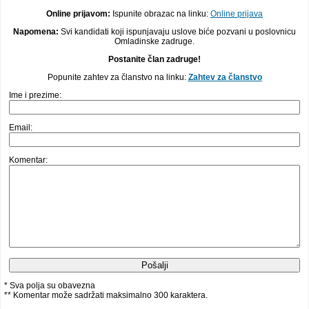
Online prijavom:
Ispunite obrazac na linku:
Online prijava
Napomena:
Svi kandidati koji ispunjavaju uslove biće pozvani u poslovnicu
Omladinske zadruge.
Postanite član zadruge!
Popunite zahtev za članstvo na linku:
Zahtev za članstvo
Ime i prezime:
Email:
Komentar:
* Sva polja su obavezna
** Komentar može sadržati maksimalno 300 karaktera.