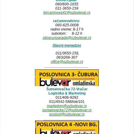
060/600-1655
011-3650-159
bircaninova42@ozbulevar.rs
računovodstvo:
060-625-0008
radno vreme: 8-17 h
subotom : 8-12 h
obracunzarada@ozbulevar.rs
Glavni menadzer
011/3650-156,
063/266-307
office@ozbulevar.rs
_____________________
Šumatovačka 72-Vračar
Logistika & Marketing
011/406-9292
011/4542-588/lok/101
marketing@ozbulevar.rs
sumatovacka72@ozbulevar.rs
poslovi@ozbulevar.rs
______________________