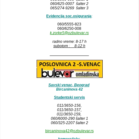
060/625-0007 šalter 2
065/274-9269 šalter 3
Evidencija soc.osiguranja
:
060/5555-823
060/6250-008
k.zorke5@ozbulevar.rs
radno vreme: 8-17 h
subotom : 8-12 h
__________________
Savski venac, Beograd
Bircaninova 42
Studentski servis
011/3650-156,
011/3650-157
,
011/3650-159,
060/6000-290 šalter 1
060/325-2207 šalter 2
bircaninova42@ozbulevar.rs
komercijala: