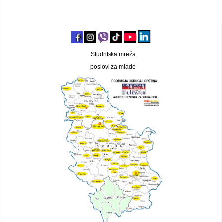
Studntska mreža
poslovi za mlade