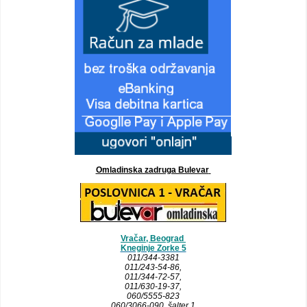
Omladinska zadruga Bulevar
Vračar, Beograd
Kneginje Zorke 5
011/344-3381
011/243-54-86
,
011/344-72-57,
011/630-19-37,
060/5555-823
060/3066-090 šalter 1