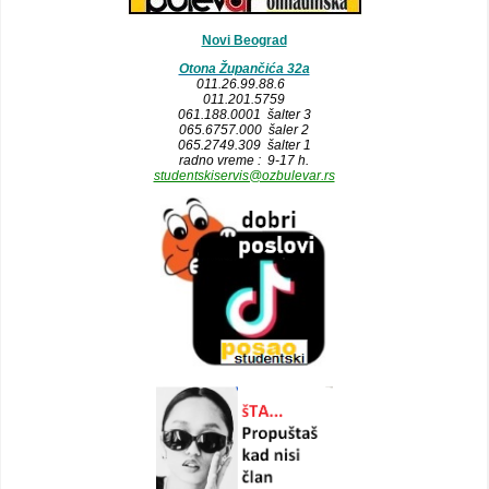
Novi Beograd
Otona Župančića 32a
011.26.99.88.6
011.201.5759
061.188.0001 šalter 3
065.6757.000 šaler 2
065.2749.309 šalter 1
radno vreme : 9-17 h.
studentskiservis@ozbulevar.rs