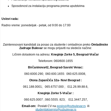
Sposobnost za instalaciju programa prema uputstvima
Uslovi rada:
Radno vreme: ponedeljak - petak, od 9:00 do 17:00
Zainteresovani kandidati za posao za studente i omladince preko
Omladinske
Zadruge Bulevar
se mogu prijaviti na sledeće načine:
Ličnim dolaskom na adresu:
Kneginje Zorke 5, Beograd-Vračar
Telefonom: 060/600-1655
Birčaninova42, Beograd-Savski Venac:
060.6000.290; 060.600.1655: 060.625.0008,
Otona Zupančića 32a- Novi Beograd :
061.188.0001; 065.6757.000 ; 011.26.99.88.6,
Kneginje Zorke 5-Vračar :
060.625.0007 ; 060.5555. 823; 011.3447.257,
Email-om:
Poslati CV na
poslovi@ozbulevar.rs
ili
studentskiservis@ozbulevar.rs