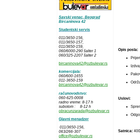
Savski venac, Beograd
Bircaninova 42
Studentski servis
011/3650-156,
011/3650-157
,
011/3650-159,
Opis posla:
060/6000-290 šalter 1
060/325-2207 šalter 2
Prije
bircaninova42@ozbulevar.rs
Izdva
komercijala:
Pakov
060/600-1655
011-3650-159
Održa
bircaninova42@ozbulevar.rs
računovodstvo:
060-625-0008
Uslovi:
radno vreme: 8-17 h
Sprem
subotom : 8-12 h
obracunzarada@ozbulevar.rs
Odgov
Glavni menadzer
011/3650-156,
Satnica:
40
063/266-307
office@ozbulevar.rs