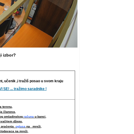
i izbor?
nt, učenik ,i tražiš posao u svom kraju
I SE! ... tražimo saradnike !
 terenu,
ja članova,
nog omladinskog
računa
u banci,
svačijem džepu,
i praćenja
oglasa
na mreži,
slodavaca na mreži
,