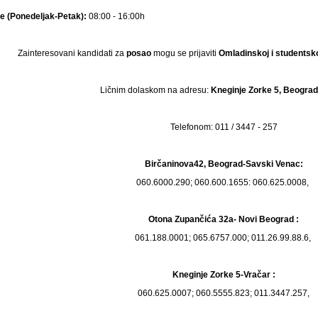
 (Ponedeljak-Petak):
08:00 - 16:00h
Zainteresovani kandidati za
posao
mogu se prijaviti
Omladinskoj i studentsko
Ličnim dolaskom na adresu:
Kneginje Zorke 5, Beograd
Telefonom:
011 / 3447 - 257
Birčaninova42, Beograd-Savski Venac:
060.6000.290; 060.600.1655: 060.625.0008,
Otona Zupančića 32a- Novi Beograd :
061.188.0001; 065.6757.000; 011.26.99.88.6,
Kneginje Zorke 5-Vračar :
060.625.0007; 060.5555.823; 011.3447.257,