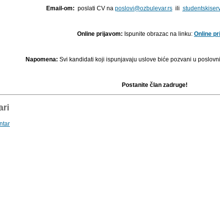
Email-om:
poslati CV na
poslovi@ozbulevar.rs
ili
studentskiser
Online prijavom:
Ispunite obrazac na linku:
Online pr
Napomena:
Svi kandidati koji ispunjavaju uslove biće pozvani u p
oslovn
Postanite član zadruge!
ri
ntar