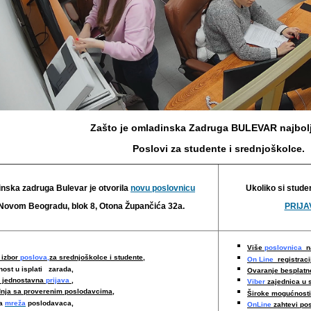
Zašto je omladinska Zadruga BULEVAR najbolj
Poslovi za studente i srednjoškolce.
nska zadruga Bulevar je otvorila
novu poslovnicu
Ukoliko si stude
Novom Beogradu, blok 8, Otona Župančića 32a.
PRIJAV
Više
poslovnica
na
 izbor
poslova,
za srednjoškolce i studente,
On Line
registraci
nost u isplati zarada,
Ovaranje besplat
i jednostavna
prijava
,
Viber
zajednica u 
nja sa proverenim poslodavcima
,
Široke mogućnost
ka
mreža
poslodavaca,
OnLine
zahtevi po