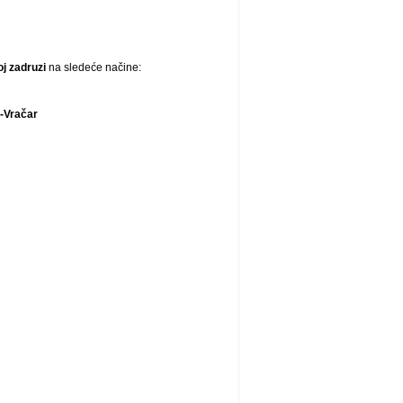
j zadruzi
na sledeće načine:
-Vračar