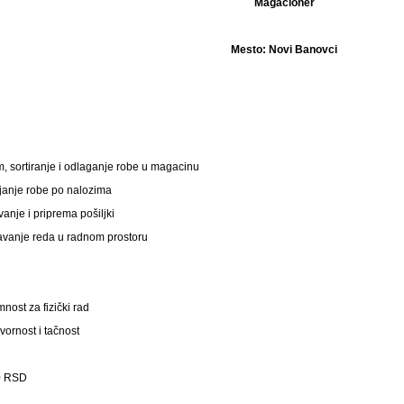
Magacioner
Mesto:
Novi Banovci
m, sortiranje i odlaganje robe u magacinu
janje robe po nalozima
anje i priprema pošiljki
vanje reda u radnom prostoru
nost za fizički rad
ornost i tačnost
0 RSD