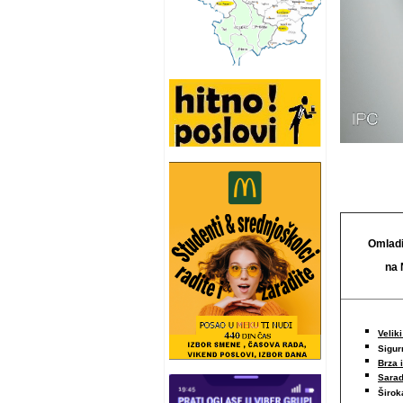
Omladi
na 
Veliki
Sigur
Brza 
Sarad
Širo