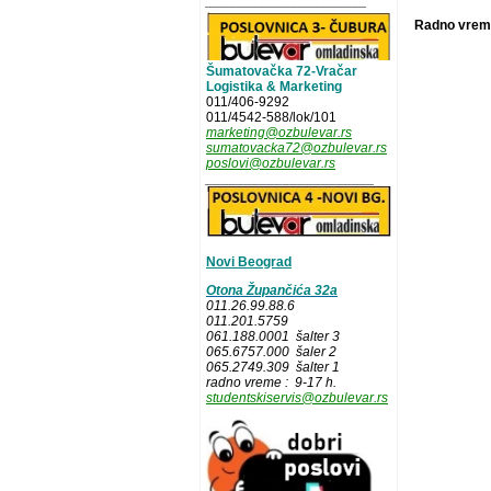
_____________________
Radno vreme
Šumatovačka 72-Vračar
Logistika & Marketing
011/406-9292
011/4542-588/lok/101
marketing@ozbulevar.rs
sumatovacka72@ozbulevar.rs
poslovi@ozbulevar.rs
______________________
Novi Beograd
Otona Župančića 32a
011.26.99.88.6
011.201.5759
061.188.0001 šalter 3
065.6757.000 šaler 2
065.2749.309 šalter 1
radno vreme : 9-17 h.
studentskiservis@ozbulevar.rs