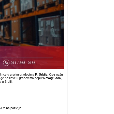
dince u u svim gradovima
R.
Srbije
. Kroz našu
uge poslove u gradovima poput
Novog Sada,
 u Srbiji.
o
i to na poziciji
: