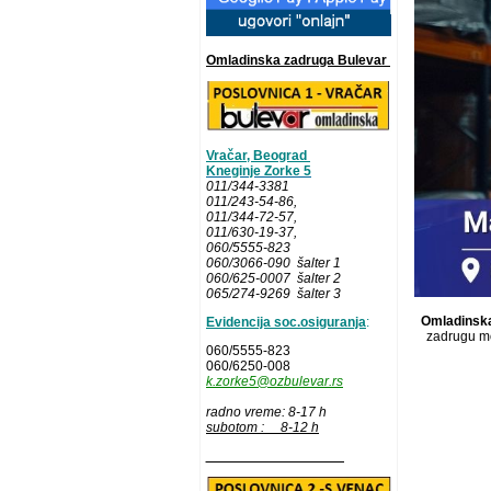
Omladinska zadruga Bulevar
Vračar, Beograd
Kneginje Zorke 5
011/344-3381
011/243-54-86
,
011/344-72-57,
011/630-19-37,
060/5555-823
060/3066-090 šalter 1
060/625-0007 šalter 2
065/274-9269 šalter 3
Omladinska
Evidencija soc.osiguranja
:
zadrugu mo
060/5555-823
060/6250-008
k.zorke5@ozbulevar.rs
radno vreme: 8-17 h
subotom : 8-12 h
__________________