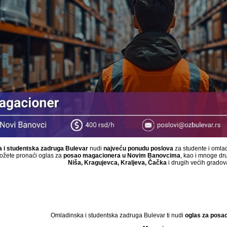
 i studentska zadruga Bulevar
nudi
najveću ponudu poslova
za studente i omla
žete pronaći oglas za
posao magacionera u Novim Banovcima
, kao i mnoge dr
Niša, Kragujevca, Kraljeva, Čačka
i drugih većih gradova
Omladinska i studentska zadruga Bulevar ti nudi
oglas za posa