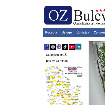
Početna
Usluge
Uputstva
Cenovn
Studntska mreža
poslovi za mlade