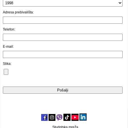
Video oglasi
Adresa prebivališta:
Telefon:
E-mail:
Slika:
Studntska mreža