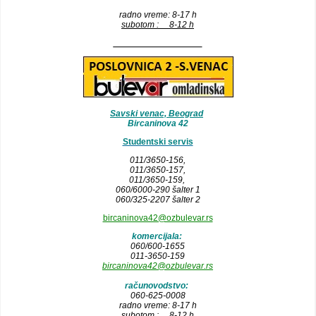
radno vreme: 8-17 h
subotom : 8-12 h
__________________
Savski venac, Beograd
Bircaninova 42
Studentski servis
011/3650-156,
011/3650-157
,
011/3650-159,
060/6000-290 šalter 1
060/325-2207 šalter 2
bircaninova42@ozbulevar.rs
komercijala:
060/600-1655
011-3650-159
bircaninova42@ozbulevar.rs
računovodstvo:
060-625-0008
radno vreme: 8-17 h
subotom : 8-12 h