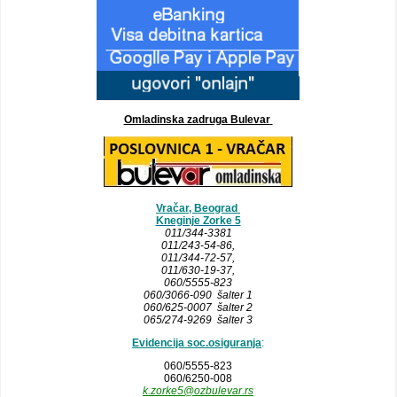
Omladinska zadruga Bulevar
Vračar, Beograd
Kneginje Zorke 5
011/344-3381
011/243-54-86
,
011/344-72-57,
011/630-19-37,
060/5555-823
060/3066-090 šalter 1
060/625-0007 šalter 2
065/274-9269 šalter 3
Evidencija soc.osiguranja
:
060/5555-823
060/6250-008
k.zorke5@ozbulevar.rs