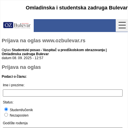
Omladinska i studentska zadruga Bulevar
Početna
Prijava na oglas www.ozbulevar.rs
Usluge
Oglas
Studentski posao - Vaspitač u predškolskom obrazovanju |
Omladinska zadruga Bulevar
datum 08. 09. 2025 - 12:57
Uputstva
Prijava na oglas
Cenovnik
Podaci o članu:
Ime i prezime:
Kontakt
Lokacija
Status:
Pristupanje
Student/učenik
Nezaposlen
Obrasci
Godište rođenja