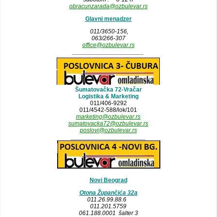
obracunzarada@ozbulevar.rs
Glavni menadzer
011/3650-156,
063/266-307
office@ozbulevar.rs
_____________________
Šumatovačka 72-Vračar
Logistika & Marketing
011/406-9292
011/4542-588/lok/101
marketing@ozbulevar.rs
sumatovacka72@ozbulevar.rs
poslovi@ozbulevar.rs
______________________
Novi Beograd
Otona Župančića 32a
011.26.99.88.6
011.201.5759
061.188.0001 šalter 3