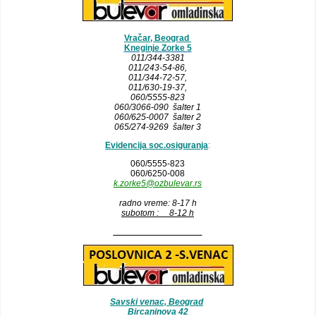
Vračar, Beograd
Kneginje Zorke 5
011/344-3381
011/243-54-86
,
011/344-72-57,
011/630-19-37,
060/5555-823
060/3066-090 šalter 1
060/625-0007 šalter 2
065/274-9269 šalter 3
Evidencija soc.osiguranja
:
060/5555-823
060/6250-008
k.zorke5@ozbulevar.rs
radno vreme: 8-17 h
subotom : 8-12 h
__________________
Savski venac, Beograd
Bircaninova 42