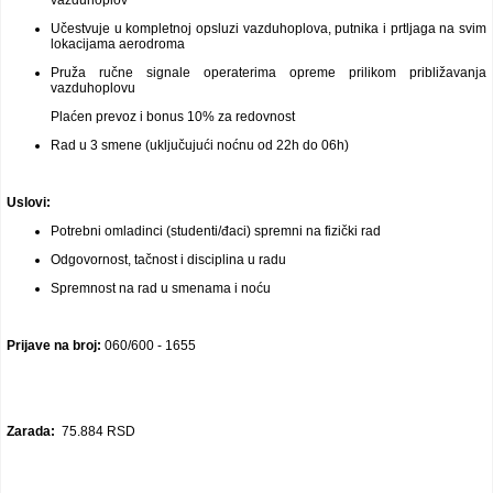
vazduhoplov
Učestvuje u kompletnoj opsluzi vazduhoplova, putnika i prtljaga na svim
lokacijama aerodroma
Pruža ručne signale operaterima opreme prilikom približavanja
vazduhoplovu
Plaćen prevoz i bonus 10% za redovnost
Rad u 3 smene (uključujući noćnu od 22h do 06h)
Uslovi:
Potrebni omladinci (studenti/đaci) spremni na fizički rad
Odgovornost, tačnost i disciplina u radu
Spremnost na rad u smenama i noću
Prijave na broj:
060/600 - 1655
Zarada:
75.884 RSD