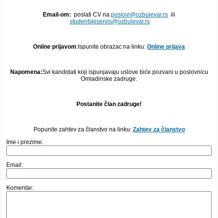
Email-om:
poslati CV na
poslovi@ozbulevar.rs
ili
studentskiservis@ozbulevar.rs
Online prijavom
:Ispunite obrazac na linku:
Online prijava
Napomena:
Svi kandidati koji ispunjavaju uslove biće pozvani u poslovnicu
Omladinske zadruge.
Postanite član zadruge!
Popunite zahtev za članstvo na linku:
Zahtev za članstvo
Ime i prezime:
Email:
Komentar: