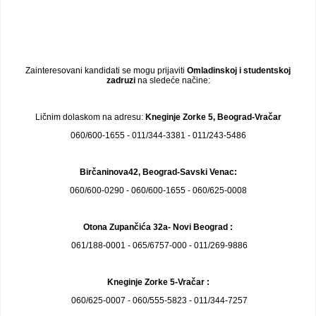
Zainteresovani kandidati se mogu prijaviti
Omladinskoj i studentskoj
zadruzi
na sledeće načine:
Ličnim dolaskom na adresu:
Kneginje Zorke 5, Beograd-Vračar
060/600-1655 - 011/344-3381 - 011/243-5486
Birčaninova42, Beograd-Savski Venac:
060/600-0290 - 060/600-1655 - 060/625-0008
Otona Zupančića 32a- Novi Beograd :
061/188-0001 - 065/6757-000 - 011/269-9886
Kneginje Zorke 5-Vračar :
060/625-0007 - 060/555-5823 - 011/344-7257