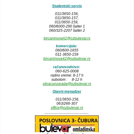
Studentski servis
011/3650-156,
011/3650-157
,
011/3650-159,
060/6000-290 šalter 1
060/325-2207 šalter 2
bircaninova42@ozbulevar.rs
komercijala:
060/600-1655
011-3650-159
bircaninova42@ozbulevar.rs
računovodstvo:
060-625-0008
radno vreme: 8-17 h
subotom : 8-12 h
obracunzarada@ozbulevar.rs
Glavni menadzer
011/3650-156,
063/266-307
office@ozbulevar.rs
_____________________