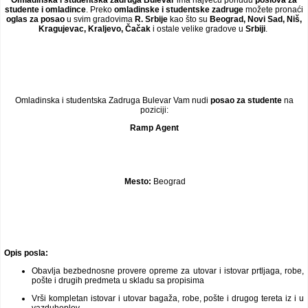
Omladinska i studentska zadruga Bulevar
ima najveću ponudu
poslova za
studente i omladince
. Preko
omladinske i studentske zadruge
možete pronaći
oglas za posao
u svim gradovima
R. Srbije
kao što su
Beograd, Novi Sad, Niš,
Kragujevac, Kraljevo, Čačak
i ostale velike gradove u
Srbiji
.
Omladinska i studentska Zadruga Bulevar Vam nudi
posao za studente
na
poziciji:
Ramp Agent
Mesto:
Beograd
Opis posla:
Obavlja bezbednosne provere opreme za utovar i istovar prtljaga, robe,
pošte i drugih predmeta u skladu sa propisima
Vrši kompletan istovar i utovar bagaža, robe, pošte i drugog tereta iz i u