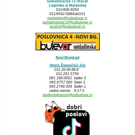
Šumatovačka 72-Vračar
Logistika & Marketing
011/406-9292
011/4542-588/lok/101
marketing@ozbulevar.rs
sumatovacka72@ozbulevar.rs
poslovi@ozbulevar.rs
______________________
Novi Beograd
Otona Župančića 32a
011.26.99.88.6
011.201.5759
061.188.0001 šalter 3
065.6757.000 šaler 2
065.2749.309 šalter 1
radno vreme : 9-17 h.
studentskiservis@ozbulevar.rs