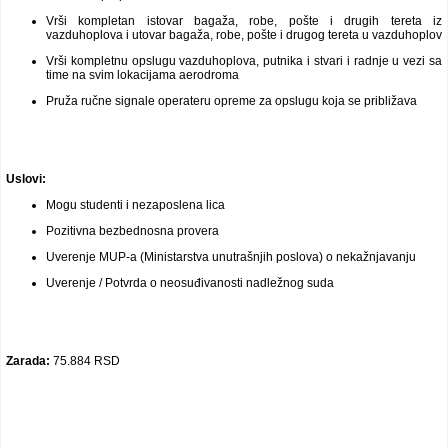
Vrši kompletan istovar bagaža, robe, pošte i drugih tereta iz
vazduhoplova i utovar bagaža, robe, pošte i drugog tereta u vazduhoplov
Vrši kompletnu opslugu vazduhoplova, putnika i stvari i radnje u vezi sa
time na svim lokacijama aerodroma
Pruža ručne signale operateru opreme za opslugu koja se približava
Uslovi:
Mogu studenti i nezaposlena lica
Pozitivna bezbednosna provera
Uverenje MUP-a (Ministarstva unutrašnjih poslova) o nekažnjavanju
Uverenje / Potvrda o neosuđivanosti nadležnog suda
Zarada:
75.884 RSD