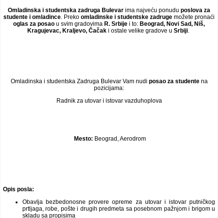
Video oglasi
Omladinska i studentska zadruga Bulevar
ima najveću ponudu
poslova za
studente i omladince
. Preko
omladinske i studentske zadruge
možete pronaći
oglas za posao
u svim gradovima
R. Srbije
i to:
Beograd, Novi Sad, Niš,
Kragujevac, Kraljevo, Čačak
i ostale velike gradove u
Srbiji
.
Omladinska i studentska Zadruga Bulevar Vam nudi
posao za studente
na
pozicijama:
Radnik za utovar i istovar vazduhoplova
Mesto:
Beograd, Aerodrom
Opis posla:
Obavlja bezbedonosne provere opreme za utovar i istovar putničkog
prtljaga, robe, pošte i drugih predmeta sa posebnom pažnjom i brigom u
skladu sa propisima