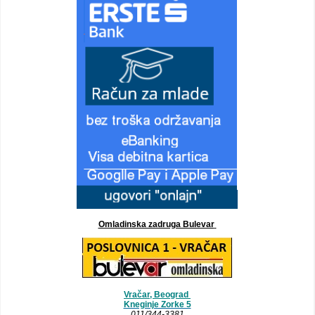
Omladinska zadruga Bulevar
Vračar, Beograd
Kneginje Zorke 5
011/344-3381