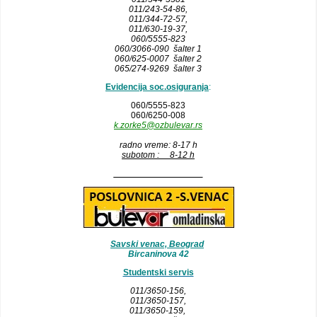
011/243-54-86
,
011/344-72-57,
011/630-19-37,
060/5555-823
060/3066-090 šalter 1
060/625-0007 šalter 2
065/274-9269 šalter 3
Evidencija soc.osiguranja
:
060/5555-823
060/6250-008
k.zorke5@ozbulevar.rs
radno vreme: 8-17 h
subotom : 8-12 h
__________________
Savski venac, Beograd
Bircaninova 42
Studentski servis
011/3650-156,
011/3650-157
,
011/3650-159,