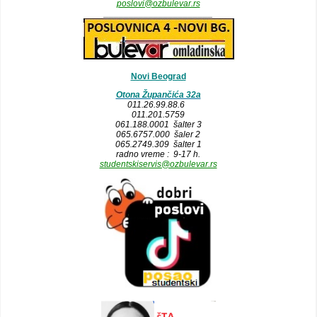
poslovi@ozbulevar.rs
______________________
Novi Beograd
Otona Župančića 32a
011.26.99.88.6
011.201.5759
061.188.0001 šalter 3
065.6757.000 šaler 2
065.2749.309 šalter 1
radno vreme : 9-17 h.
studentskiservis@ozbulevar.rs