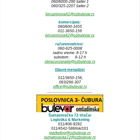
060/6000-290 šalter 1
060/325-2207 šalter 2
bircaninova42@ozbulevar.rs
komercijala:
060/600-1655
011-3650-159
bircaninova42@ozbulevar.rs
računovodstvo:
060-625-0008
radno vreme: 8-17 h
subotom : 8-12 h
obracunzarada@ozbulevar.rs
Glavni menadzer
011/3650-156,
063/266-307
office@ozbulevar.rs
_____________________
Šumatovačka 72-Vračar
Logistika & Marketing
011/406-9292
011/4542-588/lok/101
marketing@ozbulevar.rs
sumatovacka72@ozbulevar.rs