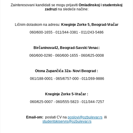
Zainteresovani kandidati se mogu prijaviti
Omladinskoj i studentskoj
zadruzi
na sledeće načine:
Ličnim dolaskom na adresu:
Kneginje Zorke 5, Beograd-Vračar
060/600-1655 - 011/344-3381 - 011/243-5486
Birčaninova42, Beograd-Savski Venac:
060/600-0290 - 060/600-1655 - 060/625-0008
Otona Zupančića 32a- Novi Beograd :
061/188-0001 - 065/6757-000 - 011/269-9886
Kneginje Zorke 5-Vračar :
060/625-0007 - 060/555-5823 - 011/344-7257
Email-om:
poslati CV na
poslovi@ozbulevar.rs
ili
studentskiservis@ozbulevar.rs