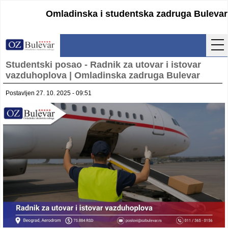
Omladinska i studentska zadruga Bulevar
Studentski posao - Radnik za utovar i istovar
Početna
vazduhoplova | Omladinska zadruga Bulevar
Usluge
Postavljen 27. 10. 2025 - 09:51
Uputstva
Cenovnik
Kontakt
Lokacija
Pristupanje
Obrasci