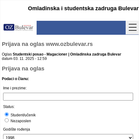
Omladinska i studentska zadruga Bulevar
Početna
Prijava na oglas www.ozbulevar.rs
Usluge
Oglas
Studentski posao - Magacioner | Omladinska zadruga Bulevar
datum 03. 11. 2025 - 12:59
Uputstva
Prijava na oglas
Podaci o članu:
Cenovnik
Ime i prezime:
Kontakt
Lokacija
Status:
Student/učenik
Pristupanje
Nezaposlen
Godište rođenja
Obrasci