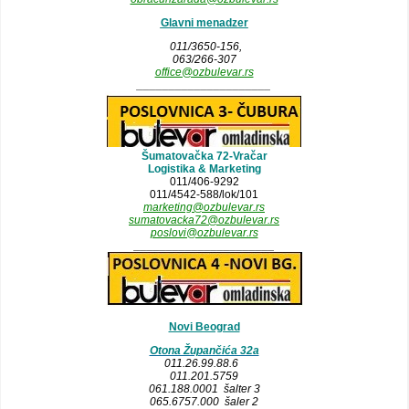
Glavni menadzer
011/3650-156,
063/266-307
office@ozbulevar.rs
_____________________
Šumatovačka 72-Vračar
Logistika & Marketing
011/406-9292
011/4542-588/lok/101
marketing@ozbulevar.rs
sumatovacka72@ozbulevar.rs
poslovi@ozbulevar.rs
______________________
Novi Beograd
Otona Župančića 32a
011.26.99.88.6
011.201.5759
061.188.0001 šalter 3
065.6757.000 šaler 2