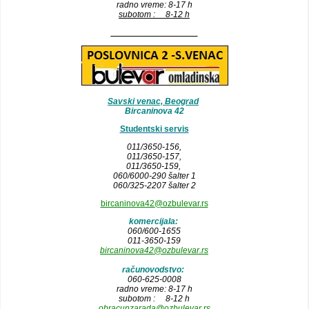
radno vreme: 8-17 h
subotom : 8-12 h
__________________
Savski venac, Beograd
Bircaninova 42
Studentski servis
011/3650-156,
011/3650-157
,
011/3650-159,
060/6000-290 šalter 1
060/325-2207 šalter 2
bircaninova42@ozbulevar.rs
komercijala:
060/600-1655
011-3650-159
bircaninova42@ozbulevar.rs
računovodstvo:
060-625-0008
radno vreme: 8-17 h
subotom : 8-12 h
obracunzarada@ozbulevar.rs