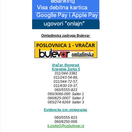
Omladinska zadruga Bulevar
Vračar, Beograd
Kneginje Zorke 5
011/344-3381
011/243-54-86
,
011/344-72-57,
011/630-19-37,
060/5555-823
060/3066-090 šalter 1
060/625-0007 šalter 2
065/274-9269 šalter 3
Evidencija soc.osiguranja
:
060/5555-823
060/6250-008
k.zorke5@ozbulevar.rs