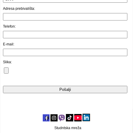
Video oglasi
Adresa prebivališta:
Telefon:
E-mail:
Slika:
Studntska mreža