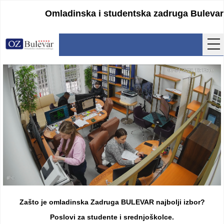
Omladinska i studentska zadruga Bulevar
Početna
Usluge
Uputstva
Cenovnik
Kontakt
Lokacija
Pristupanje
Zašto je omladinska Zadruga BULEVAR najbolji izbor?
Obrasci
Poslovi za studente i srednjoškolce.