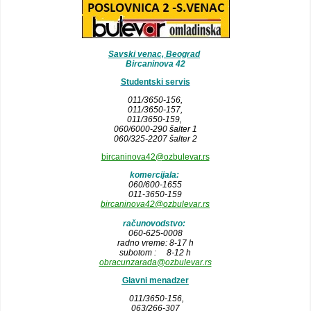
Savski venac, Beograd
Bircaninova 42
Studentski servis
011/3650-156,
011/3650-157
,
011/3650-159,
060/6000-290 šalter 1
060/325-2207 šalter 2
bircaninova42@ozbulevar.rs
komercijala:
060/600-1655
011-3650-159
bircaninova42@ozbulevar.rs
računovodstvo:
060-625-0008
radno vreme: 8-17 h
subotom : 8-12 h
obracunzarada@ozbulevar.rs
Glavni menadzer
011/3650-156,
063/266-307