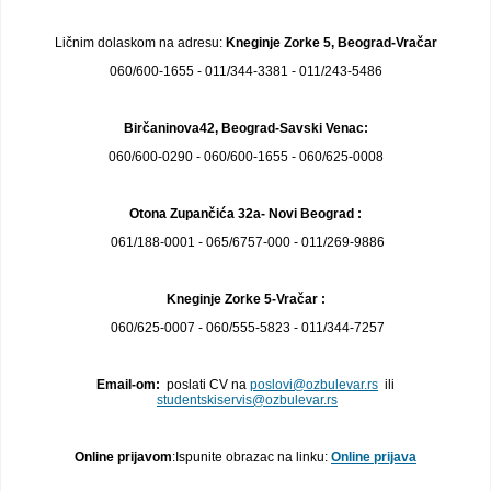
Ličnim dolaskom na adresu:
Kneginje Zorke 5, Beograd-Vračar
060/600-1655 - 011/344-3381 - 011/243-5486
Birčaninova42, Beograd-Savski Venac:
060/600-0290 - 060/600-1655 - 060/625-0008
Otona Zupančića 32a- Novi Beograd :
061/188-0001 - 065/6757-000 - 011/269-9886
Kneginje Zorke 5-Vračar :
060/625-0007 - 060/555-5823 - 011/344-7257
Email-om:
poslati CV na
poslovi@ozbulevar.rs
ili
studentskiservis@ozbulevar.rs
Online prijavom
:Ispunite obrazac na linku:
Online prijava