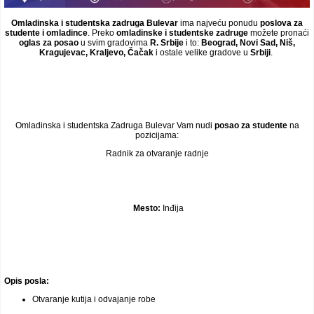
Omladinska i studentska zadruga Bulevar
ima najveću ponudu
poslova za
studente i omladince
. Preko
omladinske i studentske zadruge
možete pronaći
oglas za posao
u svim gradovima
R. Srbije
i to:
Beograd, Novi Sad, Niš,
Kragujevac, Kraljevo, Čačak
i ostale velike gradove u
Srbiji
.
Omladinska i studentska Zadruga Bulevar Vam nudi
posao za studente
na
pozicijama:
Radnik za otvaranje radnje
Mesto:
Inđija
Opis posla:
Otvaranje kutija i odvajanje robe