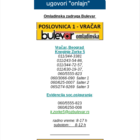
Omladinska zadruga Bulevar
Vračar, Beograd
Kneginje Zorke 5
011/344-3381
011/243-54-86
,
011/344-72-57,
011/630-19-37,
060/5555-823
060/3066-090 šalter 1
060/625-0007 šalter 2
065/274-9269 šalter 3
Evidencija soc.osiguranja
:
060/5555-823
060/6250-008
k.zorke5@ozbulevar.rs
radno vreme: 8-17 h
subotom : 8-12 h
__________________