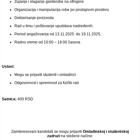
Zujanje i slaganje garderobe na ofingere
Organizacija i manipulacija robe po prodajnom prostoru
Deklarisanje proizvoda
Rad u timu i poštovanje uputstava nadređenih.
Period angažovanja od 13.11.2025. do 19.11.2025,
Radno vreme od 10:00 – 18:00 časova
Uslovi:
Mogu se prijaviti studenti i omladinci
Odgovornost i spremnost za fizički rad
Satnica:
400 RSD
Zainteresovani kandidati se mogu prijaviti
Omladinskoj i studentskoj
zadruzi
na sledeće načine: