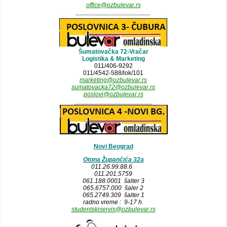
office@ozbulevar.rs
_____________________
Šumatovačka 72-Vračar
Logistika & Marketing
011/406-9292
011/4542-588/lok/101
marketing@ozbulevar.rs
sumatovacka72@ozbulevar.rs
poslovi@ozbulevar.rs
______________________
Novi Beograd
Otona Župančića 32a
011.26.99.88.6
011.201.5759
061.188.0001 šalter 3
065.6757.000 šaler 2
065.2749.309 šalter 1
radno vreme : 9-17 h.
studentskiservis@ozbulevar.rs