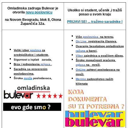
Video oglasi
Omladinska zadruga Bulevar je
Ukoliko si student, učenik ,i tražiš
otvorila
novu poslovnicu
posao u svom kraju
na Novom Beogradu, blok 8, Otona
PRIJAVI SE! ... tražimo saradnike !
Župančića 32a.
Više
poslovnica
na terenu,
On Line
registracija članova,
Ovaranje besplatnog omladinskog
Veliki izbor
poslova,
za
računa
u banci,
srednjoškolce i studente,
Viber
zajednica u svačijem džepu,
Sigurnost u isplati zarada,
Široke mogućnosti praćenja
Brza i jednostavna
prijava
,
oglasa
na mreži,
Saradnja sa proverenim
OnLine
zahtevi poslodavaca na
poslodavcima
,
mreži
,
Široka
mreža
poslodavaca,
Merimo
zadovoljstvo naših
klijenata