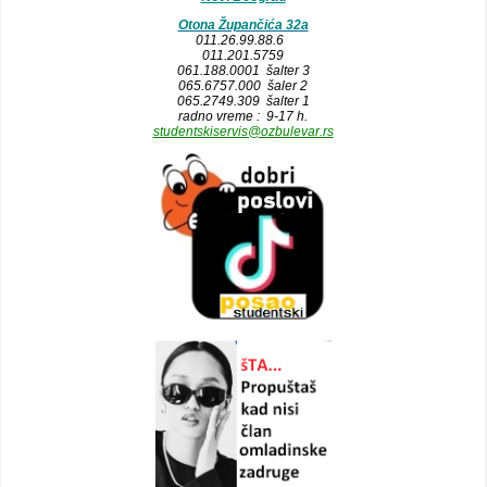
Otona Župančića 32a
011.26.99.88.6
011.201.5759
061.188.0001 šalter 3
065.6757.000 šaler 2
065.2749.309 šalter 1
radno vreme : 9-17 h.
studentskiservis@ozbulevar.rs