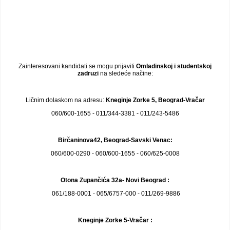
Zainteresovani kandidati se mogu prijaviti
Omladinskoj i studentskoj
zadruzi
na sledeće načine:
Ličnim dolaskom na adresu:
Kneginje Zorke 5, Beograd-Vračar
060/600-1655 - 011/344-3381 - 011/243-5486
Birčaninova42, Beograd-Savski Venac:
060/600-0290 - 060/600-1655 - 060/625-0008
Otona Zupančića 32a- Novi Beograd :
061/188-0001 - 065/6757-000 - 011/269-9886
Kneginje Zorke 5-Vračar :