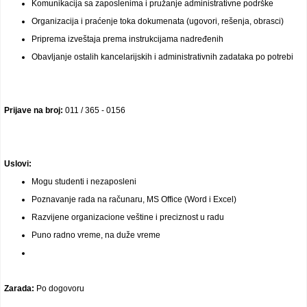
Komunikacija sa zaposlenima i pružanje administrativne podrške
Organizacija i praćenje toka dokumenata (ugovori, rešenja, obrasci)
Priprema izveštaja prema instrukcijama nadređenih
Obavljanje ostalih kancelarijskih i administrativnih zadataka po potrebi
Prijave na broj:
011 / 365 - 0156
Uslovi:
Mogu studenti i nezaposleni
Poznavanje rada na računaru, MS Office (Word i Excel)
Razvijene organizacione veštine i preciznost u radu
Puno radno vreme, na duže vreme
Zarada:
Po dogovoru