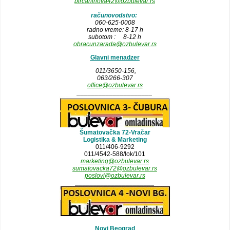
bircaninova42@ozbulevar.rs
računovodstvo:
060-625-0008
radno vreme: 8-17 h
subotom : 8-12 h
obracunzarada@ozbulevar.rs
Glavni menadzer
011/3650-156,
063/266-307
office@ozbulevar.rs
_____________________
Šumatovačka 72-Vračar
Logistika & Marketing
011/406-9292
011/4542-588/lok/101
marketing@ozbulevar.rs
sumatovacka72@ozbulevar.rs
poslovi@ozbulevar.rs
______________________
Novi Beograd