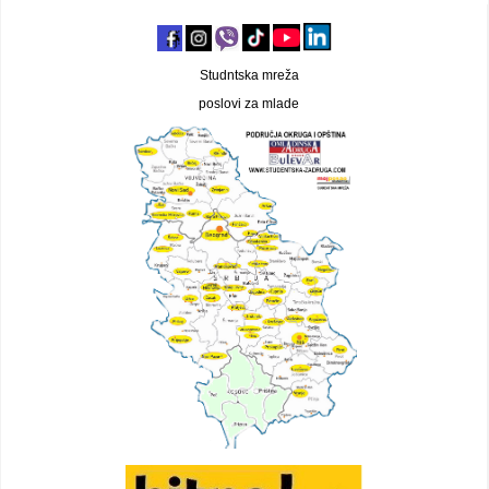
Studntska mreža
poslovi za mlade