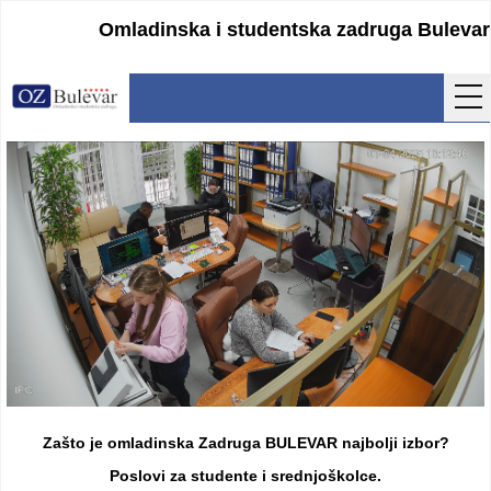
Omladinska i studentska zadruga Bulevar
Početna
Usluge
Uputstva
Cenovnik
Kontakt
Lokacija
Pristupanje
Zašto je omladinska Zadruga BULEVAR najbolji izbor?
Obrasci
Poslovi za studente i srednjoškolce.