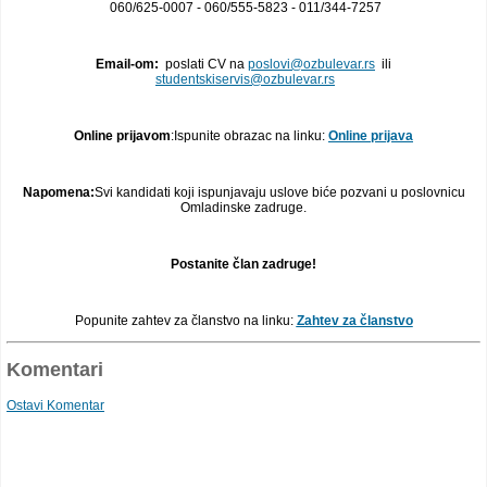
060/625-0007 - 060/555-5823 - 011/344-7257
Email-om:
poslati CV na
poslovi@ozbulevar.rs
ili
studentskiservis@ozbulevar.rs
Online prijavom
:Ispunite obrazac na linku:
Online prijava
Napomena:
Svi kandidati koji ispunjavaju uslove biće pozvani u poslovnicu
Omladinske zadruge.
Postanite član zadruge!
Popunite zahtev za članstvo na linku:
Zahtev za članstvo
Komentari
Ostavi Komentar