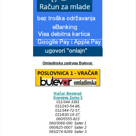
Omladinska zadruga Bulevar
Vračar, Beograd
Kneginje Zorke 5
011/344-3381
011/243-54-86
,
011/344-72-57,
011/630-19-37,
060/5555-823
060/3066-090 šalter 1
060/625-0007 šalter 2
065/274-9269 šalter 3