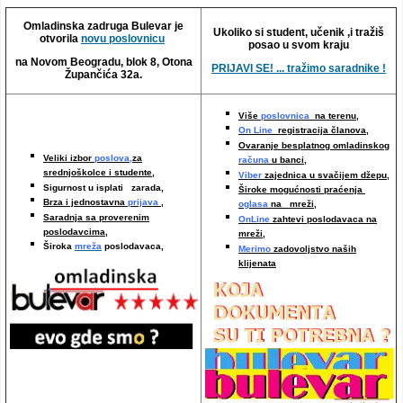
Video oglasi
Omladinska zadruga Bulevar je
Ukoliko si student, učenik ,i tražiš
otvorila
novu poslovnicu
posao u svom kraju
na Novom Beogradu, blok 8, Otona
PRIJAVI SE! ... tražimo saradnike !
Župančića 32a.
Više
poslovnica
na terenu,
On Line
registracija članova,
Ovaranje besplatnog omladinskog
Veliki izbor
poslova,
za
računa
u banci,
srednjoškolce i studente,
Viber
zajednica u svačijem džepu,
Sigurnost u isplati zarada,
Široke mogućnosti praćenja
Brza i jednostavna
prijava
,
oglasa
na mreži,
Saradnja sa proverenim
OnLine
zahtevi poslodavaca na
poslodavcima
,
mreži
,
Široka
mreža
poslodavaca,
Merimo
zadovoljstvo naših
klijenata