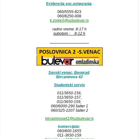
Evidencija soc.osiguranja
:
060/5555-823
060/6250-008
k.zorke5@ozbulevar.rs
radno vreme: 8-17 h
subotom : 8-12 h
__________________
Savski venac, Beograd
Bircaninova 42
Studentski servis
011/3650-156,
011/3650-157
,
011/3650-159,
060/6000-290 šalter 1
060/325-2207 šalter 2
bircaninova42@ozbulevar.rs
komercijala:
060/600-1655
011-3650-159