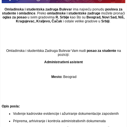
Omladinska i studentska zadruga Bulevar
ima najveću ponudu
poslova za
studente i omladince
. Preko
omladinske i studentske zadruge
možete pronaći
oglas za posao
u svim gradovima
R. Srbije
kao što su
Beograd, Novi Sad, Niš,
Kragujevac, Kraljevo, Čačak
i ostale velike gradove u
Srbiji
.
Omladinska i studentska Zadruga Bulevar Vam nudi
posao za studente
na
poziciji:
Administrativni asistent
Mesto:
Beograd
Opis posla:
Vođenje kadrovske evidencije i ažuriranje dokumentacije zaposlenih
Priprema, arhiviranje i kontrola administrativnih dokumenata