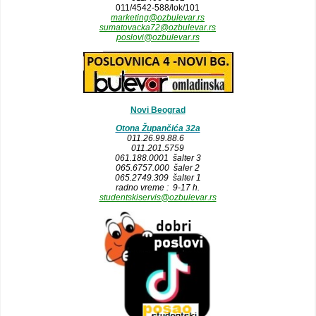
011/4542-588/lok/101
marketing@ozbulevar.rs
sumatovacka72@ozbulevar.rs
poslovi@ozbulevar.rs
______________________
Novi Beograd
Otona Župančića 32a
011.26.99.88.6
011.201.5759
061.188.0001 šalter 3
065.6757.000 šaler 2
065.2749.309 šalter 1
radno vreme : 9-17 h.
studentskiservis@ozbulevar.rs