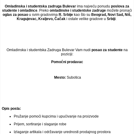
Video oglasi
Omladinska i studentska zadruga Bulevar
ima najveću ponudu
poslova za
studente i omladince
. Preko
omladinske i studentske zadruge
možete pronaći
oglas za posao
u svim gradovima
R. Srbije
kao što su
Beograd, Novi Sad, Niš,
Kragujevac, Kraljevo, Čačak
i ostale velike gradove u
Srbiji
.
Omladinska i studentska Zadruga Bulevar Vam nudi
posao za studente
na
poziciji:
Pomoćni prodavac
Mesto:
Subotica
Opis posla:
Pružanje pomoći kupcima i upućivanje na proizvode
Prijem, sortiranje i slaganje robe
Izlaganje artikala i održavanje urednosti prodajnog prostora