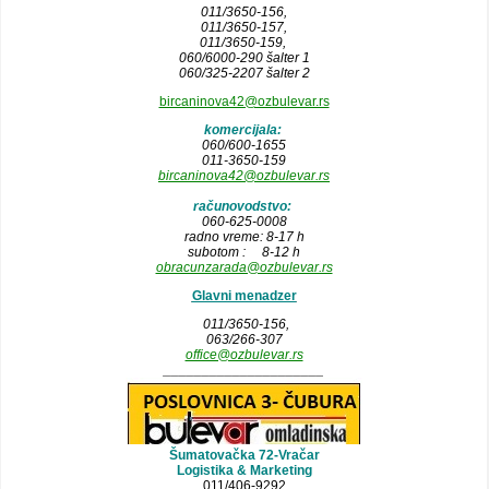
011/3650-156,
011/3650-157
,
011/3650-159,
060/6000-290 šalter 1
060/325-2207 šalter 2
bircaninova42@ozbulevar.rs
komercijala:
060/600-1655
011-3650-159
bircaninova42@ozbulevar.rs
računovodstvo:
060-625-0008
radno vreme: 8-17 h
subotom : 8-12 h
obracunzarada@ozbulevar.rs
Glavni menadzer
011/3650-156,
063/266-307
office@ozbulevar.rs
_____________________
Šumatovačka 72-Vračar
Logistika & Marketing
011/406-9292