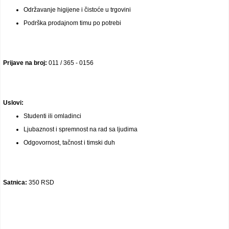
Održavanje higijene i čistoće u trgovini
Podrška prodajnom timu po potrebi
Prijave na broj:
011 / 365 - 0156
Uslovi:
Studenti ili omladinci
Ljubaznost i spremnost na rad sa ljudima
Odgovornost, tačnost i timski duh
Satnica:
350 RSD