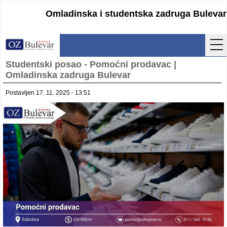
Omladinska i studentska zadruga Bulevar
Studentski posao - Pomoćni prodavac |
Početna
Omladinska zadruga Bulevar
Usluge
Postavljen 17. 11. 2025 - 13:51
Uputstva
Cenovnik
Kontakt
Lokacija
Pristupanje
Obrasci