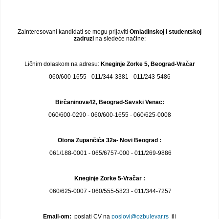
Zainteresovani kandidati se mogu prijaviti
Omladinskoj i studentskoj
zadruzi
na sledeće načine:
Ličnim dolaskom na adresu:
Kneginje Zorke 5, Beograd-Vračar
060/600-1655 - 011/344-3381 - 011/243-5486
Birčaninova42, Beograd-Savski Venac:
060/600-0290 - 060/600-1655 - 060/625-0008
Otona Zupančića 32a- Novi Beograd :
061/188-0001 - 065/6757-000 - 011/269-9886
Kneginje Zorke 5-Vračar :
060/625-0007 - 060/555-5823 - 011/344-7257
Email-om:
poslati CV na
poslovi@ozbulevar.rs
ili