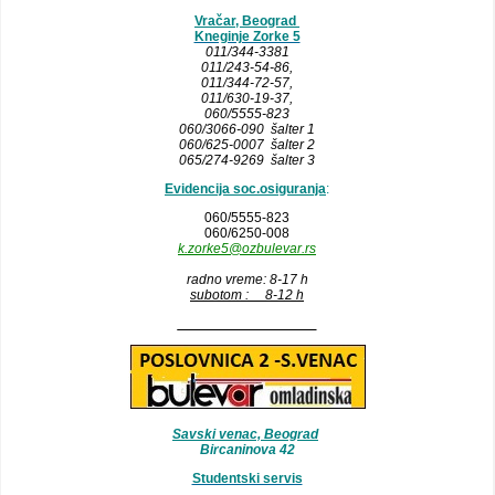
Vračar, Beograd
Kneginje Zorke 5
011/344-3381
011/243-54-86
,
011/344-72-57,
011/630-19-37,
060/5555-823
060/3066-090 šalter 1
060/625-0007 šalter 2
065/274-9269 šalter 3
Evidencija soc.osiguranja
:
060/5555-823
060/6250-008
k.zorke5@ozbulevar.rs
radno vreme: 8-17 h
subotom : 8-12 h
__________________
Savski venac, Beograd
Bircaninova 42
Studentski servis