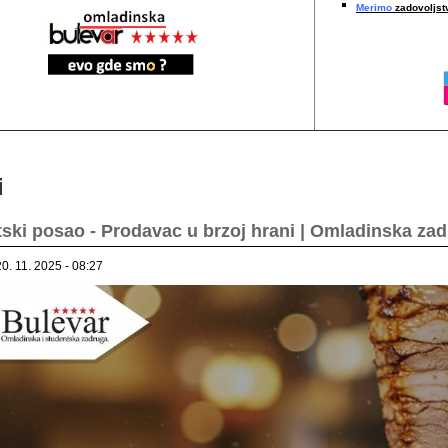
Merimo
zadovoljstv
i
ski posao - Prodavac u brzoj hrani | Omladinska za
20. 11. 2025 - 08:27