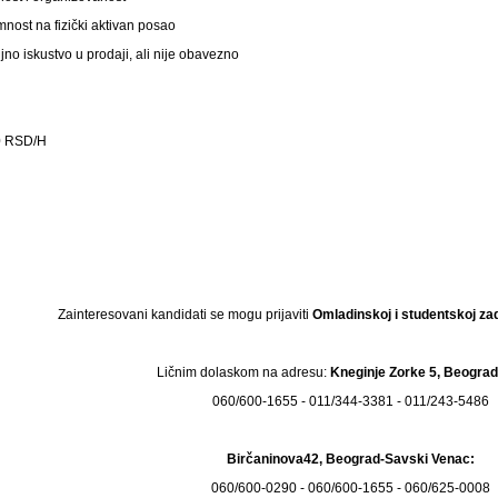
nost na fizički aktivan posao
jno iskustvo u prodaji, ali nije obavezno
 RSD/H
Zainteresovani kandidati se mogu prijaviti
Omladinskoj i studentskoj za
Ličnim dolaskom na adresu:
Kneginje Zorke 5, Beograd
060/600-1655 - 011/344-3381 - 011/243-5486
Birčaninova42, Beograd-Savski Venac:
060/600-0290 - 060/600-1655 - 060/625-0008