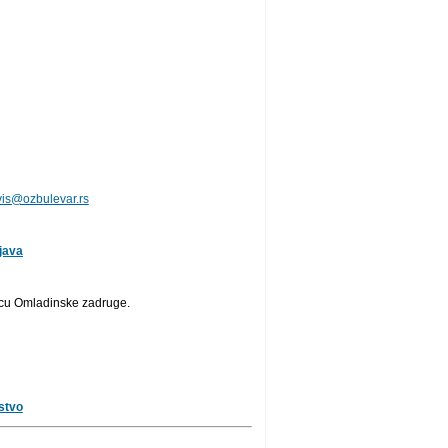
vis@ozbulevar.rs
ijava
nicu Omladinske zadruge.
stvo