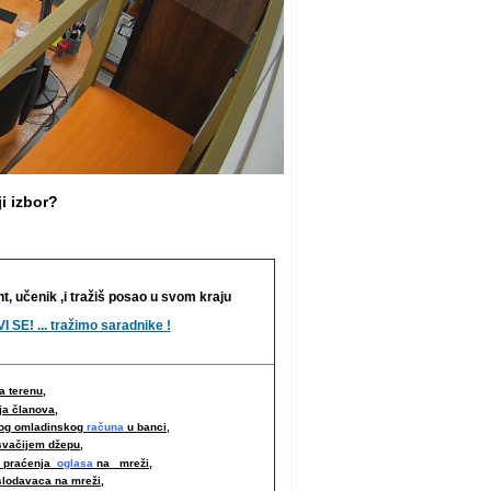
i izbor?
nt, učenik ,i tražiš posao u svom kraju
I SE! ... tražimo saradnike !
 terenu,
ja članova,
nog omladinskog
računa
u banci,
svačijem džepu,
i praćenja
oglasa
na mreži,
slodavaca na mreži
,