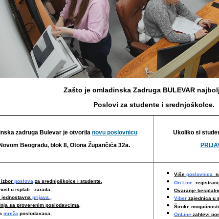
Zašto je omladinska Zadruga BULEVAR najbolj
Poslovi za studente i srednjoškolce.
nska zadruga Bulevar je otvorila
novu poslovnicu
Ukoliko si stude
Novom Beogradu, blok 8, Otona Župančića 32a.
PRIJAV
Više
poslovnica
na
 izbor
poslova,
za srednjoškolce i studente,
On Line
registraci
nost u isplati zarada,
Ovaranje besplat
i jednostavna
prijava
,
Viber
zajednica u 
nja sa proverenim poslodavcima
,
Široke mogućnost
ka
mreža
poslodavaca,
OnLine
zahtevi po