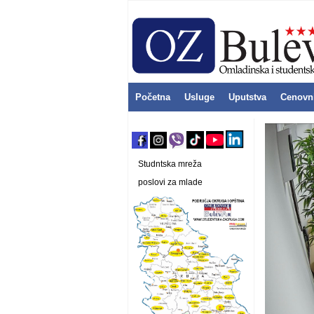
Početna
Usluge
Uputstva
Cenovn
Studntska mreža
poslovi za mlade