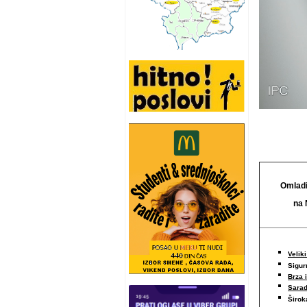
Omladi
na 
Veliki
Sigur
Brza 
Sarad
Širo