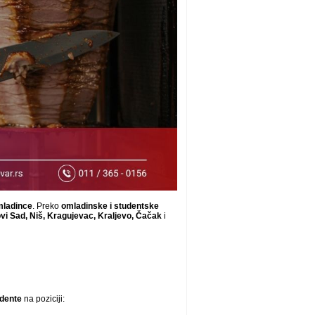
mladince
. Preko
omladinske i studentske
vi Sad, Niš, Kragujevac, Kraljevo, Čačak
i
dente
na poziciji: