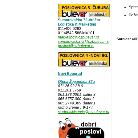
_____________________
Sprem
Požel
Šumatovačka 72-Vračar
Logistika & Marketing
011/406-9292
011/4542-588/lok/101
marketing@ozbulevar.rs
Satnica:
400
sumatovacka72@ozbulevar.rs
poslovi@ozbulevar.rs
______________________
Novi Beograd
Otona Župančića 32a
011.26.99.88.6
011.201.5759
061.188.0001 šalter 3
065.6757.000 šaler 2
065.2749.309 šalter 1
radno vreme : 9-17 h.
studentskiservis@ozbulevar.rs