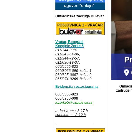
Omladinska zadruga Bulevar
Vračar, Beograd
Kneginje Zorke 5
011/344-3381
011/243-54-86
,
011/344-72-57,
011/630-19-37,
060/5555-823
060/3066-090 šalter 1
060/625-0007 šalter 2
065/274-9269 šalter 3
Omladin
Evidencija soc.osiguranja
:
zadruge
m
060/5555-823
060/6250-008
k.zorke5@ozbulevar.rs
radno vreme: 8-17 h
subotom : 8-12 h
__________________