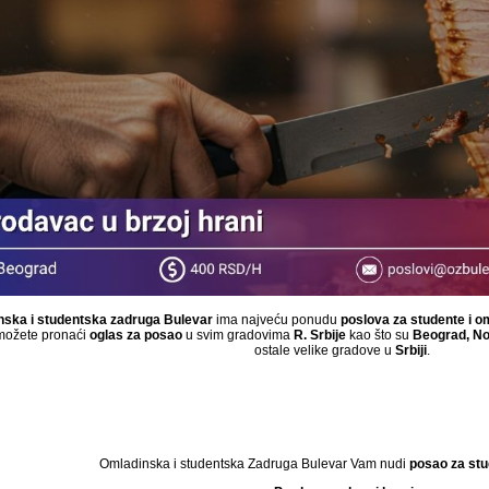
ska i studentska zadruga Bulevar
ima najveću ponudu
poslova za studente i o
ožete pronaći
oglas za posao
u svim gradovima
R. Srbije
kao što su
Beograd, No
ostale velike gradove u
Srbiji
.
Omladinska i studentska Zadruga Bulevar Vam nudi
posao za stu