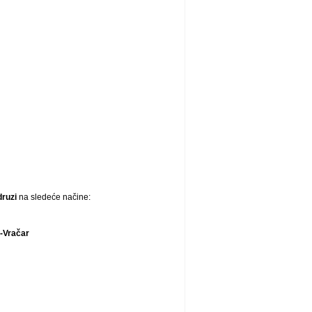
druzi
na sledeće načine:
-Vračar