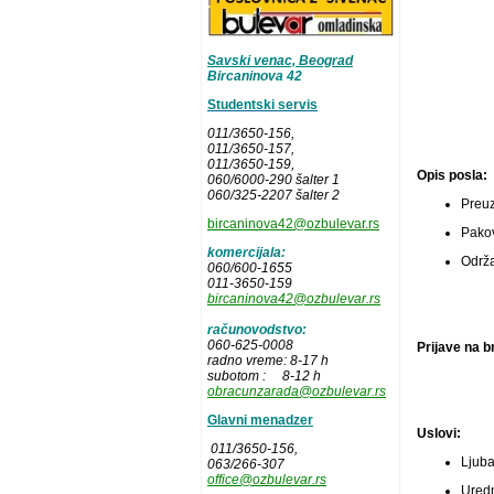
Savski venac, Beograd
Bircaninova 42
Studentski servis
011/3650-156,
011/3650-157
,
011/3650-159,
Opis posla:
060/6000-290 šalter 1
060/325-2207 šalter 2
Preuz
bircaninova42@ozbulevar.rs
Pakov
komercijala:
Održa
060/600-1655
011-3650-159
bircaninova42@ozbulevar.rs
računovodstvo:
060-625-0008
Prijave na br
radno vreme: 8-17 h
subotom : 8-12 h
obracunzarada@ozbulevar.rs
Glavni menadzer
Uslovi:
011/3650-156,
Ljuba
063/266-307
office@ozbulevar.rs
Uredn