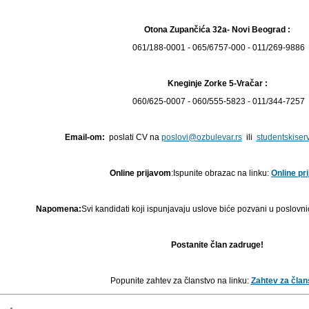
Otona Zupančića 32a- Novi Beograd :
061/188-0001 - 065/6757-000 - 011/269-9886
Kneginje Zorke 5-Vračar :
060/625-0007 - 060/555-5823 - 011/344-7257
Email-om:
poslati CV na
poslovi@ozbulevar.rs
ili
studentskiser
Online prijavom
:Ispunite obrazac na linku:
Online pr
Napomena:
Svi kandidati koji ispunjavaju uslove biće pozvani u poslov
Postanite član zadruge!
Popunite zahtev za članstvo na linku:
Zahtev za član