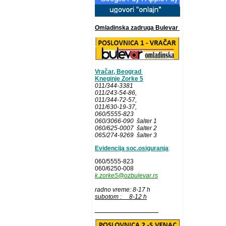
Omladinska zadruga Bulevar
Vračar, Beograd
Kneginje Zorke 5
011/344-3381
011/243-54-86
,
011/344-72-57,
011/630-19-37,
060/5555-823
060/3066-090 šalter 1
060/625-0007 šalter 2
065/274-9269 šalter 3
Evidencija soc.osiguranja
:
060/5555-823
060/6250-008
k.zorke5@ozbulevar.rs
radno vreme: 8-17 h
subotom : 8-12 h
__________________