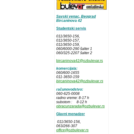
Savski venac, Beograd
Bircaninova 42
Studentski servis
011/3650-156,
011/3650-157
,
011/3650-159,
060/6000-290 šalter 1
060/325-2207 šalter 2
bircaninova42@ozbulevar.rs
komercijala:
060/600-1655
011-3650-159
bircaninova42@ozbulevar.rs
računovodstvo:
060-625-0008
radno vreme: 8-17 h
subotom : 8-12 h
obracunzarada@ozbulevar.rs
Glavni menadzer
011/3650-156,
063/266-307
office@ozbulevar.rs