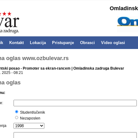
Omladinska
ik
Kontakt
Lokacija
Pristupanje
Obrasci
Video oglasi
 na oglas www.ozbulevar.rs
ntski posao - Promoter sa ekran-rancem | Omladinska zadruga Bulevar
. 2025 - 08:21
na oglas
nu:
e:
Student/učenik
Nezaposlen
enja