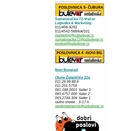
_____________________
Šumatovačka 72-Vračar
Logistika & Marketing
011/406-9292
011/4542-588/lok/101
marketing@ozbulevar.rs
sumatovacka72@ozbulevar.rs
poslovi@ozbulevar.rs
______________________
Novi Beograd
Otona Župančića 32a
011.26.99.88.6
011.201.5759
061.188.0001 šalter 3
065.6757.000 šaler 2
065.2749.309 šalter 1
radno vreme : 9-17 h.
studentskiservis@ozbulevar.rs