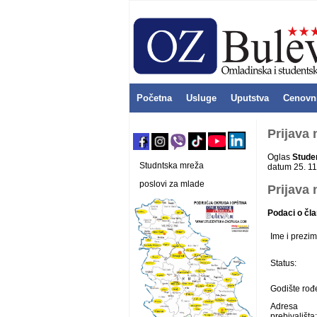
Početna
Usluge
Uputstva
Cenovn
Prijava
Oglas
Stude
Studntska mreža
datum 25. 11
poslovi za mlade
Prijava 
Podaci o čla
Ime i prezim
Status:
Godište rođ
Adresa
prebivališta: