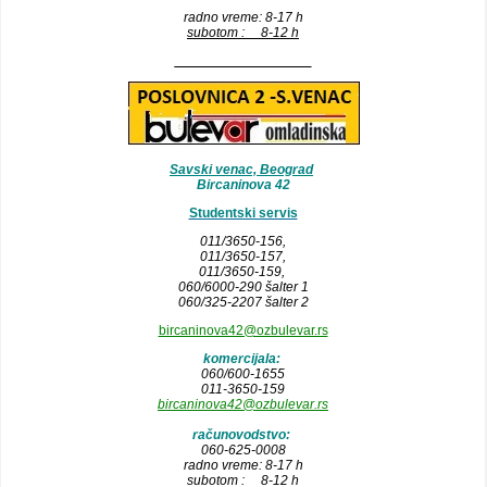
radno vreme: 8-17 h
subotom : 8-12 h
__________________
Savski venac, Beograd
Bircaninova 42
Studentski servis
011/3650-156,
011/3650-157
,
011/3650-159,
060/6000-290 šalter 1
060/325-2207 šalter 2
bircaninova42@ozbulevar.rs
komercijala:
060/600-1655
011-3650-159
bircaninova42@ozbulevar.rs
računovodstvo:
060-625-0008
radno vreme: 8-17 h
subotom : 8-12 h