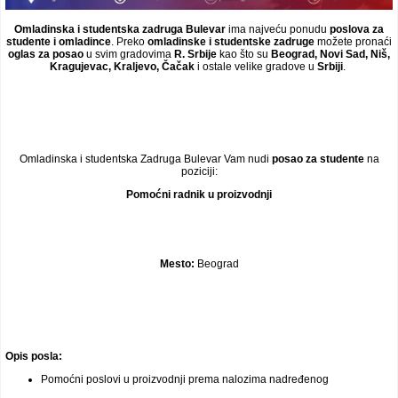
Omladinska i studentska zadruga Bulevar
ima najveću ponudu
poslova za
studente i omladince
. Preko
omladinske i studentske zadruge
možete pronaći
oglas za posao
u svim gradovima
R. Srbije
kao što su
Beograd, Novi Sad, Niš,
Kragujevac, Kraljevo, Čačak
i ostale velike gradove u
Srbiji
.
Omladinska i studentska Zadruga Bulevar Vam nudi
posao za studente
na
poziciji:
Pomoćni radnik u proizvodnji
Mesto:
Beograd
Opis posla:
Pomoćni poslovi u proizvodnji prema nalozima nadređenog