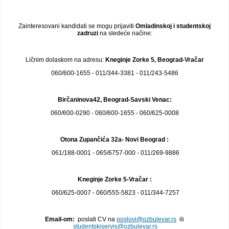
Zainteresovani kandidati se mogu prijaviti
Omladinskoj i studentskoj
zadruzi
na sledeće načine:
Ličnim dolaskom na adresu:
Kneginje Zorke 5, Beograd-Vračar
060/600-1655 - 011/344-3381 - 011/243-5486
Birčaninova42, Beograd-Savski Venac:
060/600-0290 - 060/600-1655 - 060/625-0008
Otona Zupančića 32a- Novi Beograd :
061/188-0001 - 065/6757-000 - 011/269-9886
Kneginje Zorke 5-Vračar :
060/625-0007 - 060/555-5823 - 011/344-7257
Email-om:
poslati CV na
poslovi@ozbulevar.rs
ili
studentskiservis@ozbulevar.rs