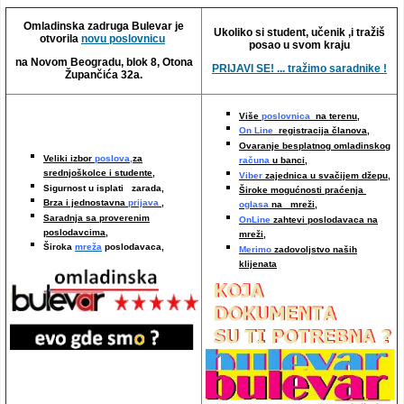
Video oglasi
Omladinska zadruga Bulevar je
Ukoliko si student, učenik ,i tražiš
otvorila
novu poslovnicu
posao u svom kraju
na Novom Beogradu, blok 8, Otona
PRIJAVI SE! ... tražimo saradnike !
Župančića 32a.
Više
poslovnica
na terenu,
On Line
registracija članova,
Ovaranje besplatnog omladinskog
Veliki izbor
poslova,
za
računa
u banci,
srednjoškolce i studente,
Viber
zajednica u svačijem džepu,
Sigurnost u isplati zarada,
Široke mogućnosti praćenja
Brza i jednostavna
prijava
,
oglasa
na mreži,
Saradnja sa proverenim
OnLine
zahtevi poslodavaca na
poslodavcima
,
mreži
,
Široka
mreža
poslodavaca,
Merimo
zadovoljstvo naših
klijenata