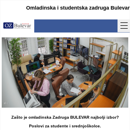
Omladinska i studentska zadruga Bulevar
Početna
Usluge
Uputstva
Cenovnik
Kontakt
Lokacija
Pristupanje
Zašto je omladinska Zadruga BULEVAR najbolji izbor?
Obrasci
Poslovi za studente i srednjoškolce.