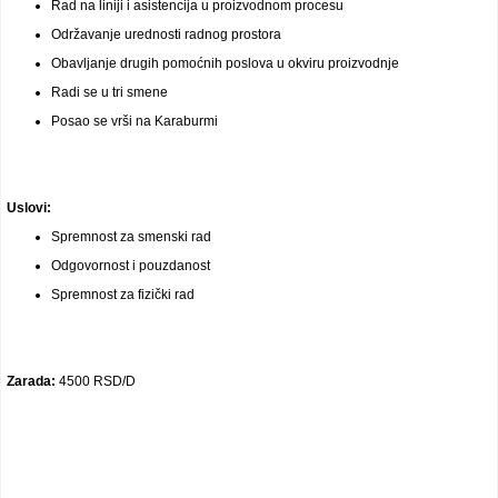
Rad na liniji i asistencija u proizvodnom procesu
Održavanje urednosti radnog prostora
Obavljanje drugih pomoćnih poslova u okviru proizvodnje
Radi se u tri smene
Posao se vrši na Karaburmi
Uslovi:
Spremnost za smenski rad
Odgovornost i pouzdanost
Spremnost za fizički rad
Zarada:
4500 RSD/D