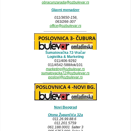
obracunzarada@ozbulevar.rs
Glavni menadzer
011/3650-156,
063/266-307
office@ozbulevar.rs
_____________________
Šumatovačka 72-Vračar
Logistika & Marketing
011/406-9292
011/4542-588/lok/101
marketing@ozbulevar.rs
sumatovacka72@ozbulevar.rs
poslovi@ozbulevar.rs
______________________
Novi Beograd
Otona Župančića 32a
011.26.99.88.6
011.201.5759
061.188.0001 šalter 3