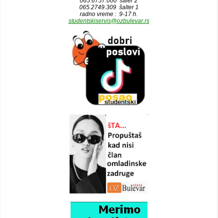
065.6757.000 šaler 2
065.2749.309 šalter 1
radno vreme : 9-17 h.
studentskiservis@ozbulevar.rs