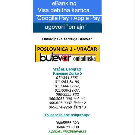
Omladinska zadruga Bulevar
Vračar, Beograd
Kneginje Zorke 5
011/344-3381
011/243-54-86
,
011/344-72-57,
011/630-19-37,
060/5555-823
060/3066-090 šalter 1
060/625-0007 šalter 2
065/274-9269 šalter 3
Evidencija soc.osiguranja
:
060/5555-823
060/6250-008
k.zorke5@ozbulevar.rs